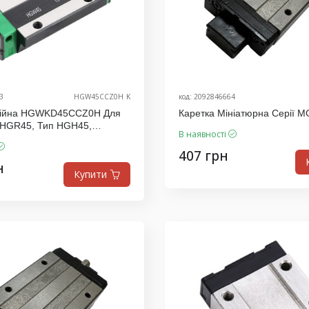
3
HGW45CCZ0H_K
код: 2092846664
інійна HGWKD45CCZ0H Для
Каретка Мініатюрна Серії 
 HGR45, Тип HGH45,
В наявності
.D
407 грн
н
Купити