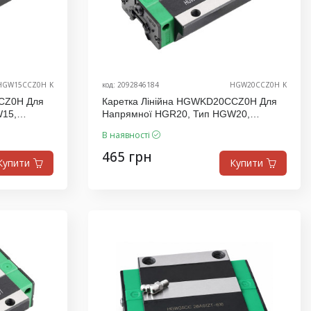
HGW15CCZ0H_K
код: 2092846184
HGW20CCZ0H_K
CZ0H Для
Каретка Лінійна HGWKD20CCZ0H Для
W15,
Напрямної HGR20, Тип HGW20,
Виробник K.D
В наявності
465 грн
Купити
Купити