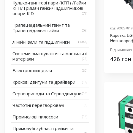
Кулько-гвинтові пари (КГП) /Гайки
КГП/Тримач гайки/Підшипникові
опори K.D
77
Трапецеїдальний гвинт та
код: 209284819
Трапецеїдальні гайки
58
Каретка E
Низькопро
Лінійні вали та підшипники
1046
Виробник K
Під замовле
Системи змащування та мастильні
426 грн
матеріали
22
Електрошпинделя
20
Крокові двигуни та драйвери
16
Сервоприводи та Серводвигуни
14
Частотні перетворювачі
3
Промислові пилососи
14
Прямозубі зубчасті рейки та