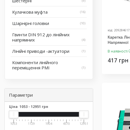
шестерні
9
Кулачкова муфта
16
Шарнірні головки
10
код: 209284617
Гвинти DIN 912 до лінійних
Каретка Л
напрямних
4
Напрямної
Виробник K
Лінійні приводи -актуатори
1
В наявності
417 грн
Компоненти лінійного
переміщення PMI
1
Параметри
Ціна
1053
-
12951
грн
1053
1129
1904
4570
12951