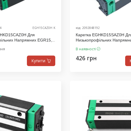
4
EGH15CAZ0H_K
код: 2092848192
GHKD15CAZ0H Для
Каретка EGHKD15SAZ0H Дл
фільних Напрямних EGR15,
Низькопрофільних Напрямн
.D
Виробник K.D
ння
В наявності
426 грн
Купити