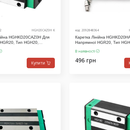
2
HGH20CAZ0H_K
код: 2092848364
інійна HGHKD20CAZ0H Для
Каретка Лінійна HGHKD20H
 HGR20, Тип HGH20,
Напрямної HGR20, Тип HGH
.D
Виробник K.D
В наявності
496 грн
Купити