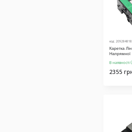
код: 209284818
Каретка Л
Напрямної
Виробник K
В наявності
2355 гр