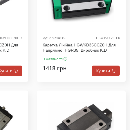
HGW30CCZ0H_K
код: 2092848365
HGW35CCZ0H_K
CZ0H Для
Каретка Лінійна HGWKD35CCZ0H Для
к K.D
Напрямної HGR35, Виробник K.D
В наявності
1418 грн
Купити
Купити