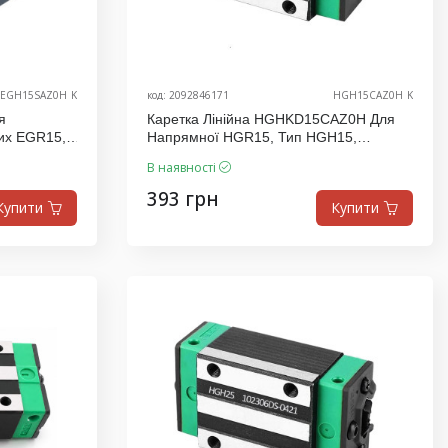
EGH15SAZ0H_K
код: 2092846171
HGH15CAZ0H_K
я
Каретка Лінійна HGHKD15CAZ0H Для
их EGR15,
Напрямної HGR15, Тип HGH15,
Виробник K.D
В наявності
393 грн
Купити
Купити