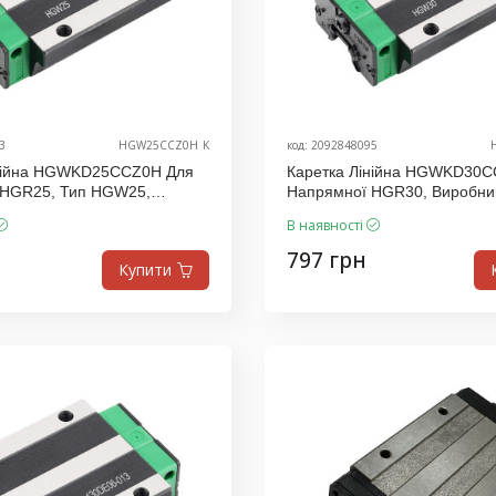
3
HGW25CCZ0H_K
код: 2092848095
інійна HGWKD25CCZ0H Для
Каретка Лінійна HGWKD30C
 HGR25, Тип HGW25,
Напрямної HGR30, Виробни
.D
В наявності
797 грн
Купити