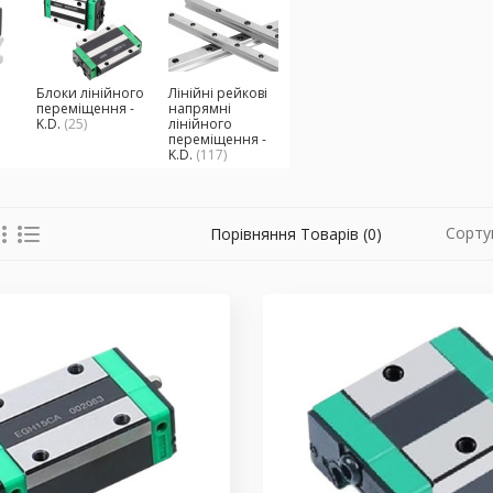
Блоки лінійного
Лінійні рейкові
переміщення -
напрямні
K.D.
(25)
лінійного
переміщення -
K.D.
(117)
Сорту
Порівняння Товарів (0)