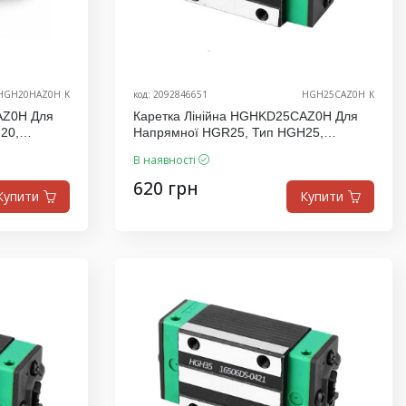
HGH20HAZ0H_K
код: 2092846651
HGH25CAZ0H_K
AZ0H Для
Каретка Лінійна HGHKD25CAZ0H Для
20,
Напрямної HGR25, Тип HGH25,
Виробник K.D
В наявності
620 грн
Купити
Купити