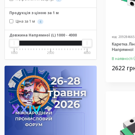
Продукція з ціною за 1 м
Ціна за 1 м
4
Довжина Напрямної (L)
1000
-
4000
код: 209284665
Каретка Л
Напрямної
1000
2500
4000
Виробник K
В наявності
2622 гр