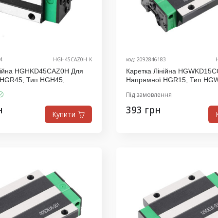
4
HGH45CAZ0H_K
код: 2092846183
інійна HGHKD45CAZ0H Для
Каретка Лінійна HGWKD15C
 HGR45, Тип HGH45,
Напрямної HGR15, Тип HG
.D
Виробник K.D
Під замовлення
н
393 грн
Купити