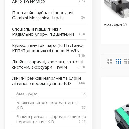
APEX DYNAMICS
15
Прецизійні зубчасті передачі
Gambini Meccanica- Італія
9
Аксесуари
(7)
Спеціальні підшипники/
Радіально-упорні підшипники
13
Кулько-гвинтові пари (КГП) /Гайки
КГП/Підшипникові опори HIWIN
115
Лінійні напрямні, каретки, затискні
системи, аксесуари HIWIN
414
Лінійні рейкові напрямні та блоки
лінійного переміщення - K.D.
149
Аксесуари
7
Блоки лінійного переміщення -
K.D.
25
Лінійні рейкові напрямні лінійного
переміщення -K.D.
117