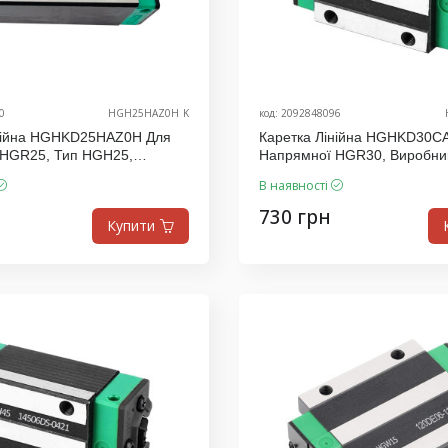
0
HGH25HAZ0H_K
код: 2092848096
інійна HGHKD25HAZ0H Для
Каретка Лінійна HGHKD30C
 HGR25, Тип HGH25,
Напрямної HGR30, Виробни
.D
В наявності
730 грн
Купити