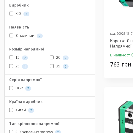
Виробник
K.D
7
Наявність
код: 209284817
В наличии
7
Каретка Л
Напрямної
Розмір напрямної
Виробник K
В наявності
15
20
2
2
763 грн
25
35
1
2
Серія напрямної
HGR
7
Країна виробник
Китай
7
Тип кріплення напрямної
R (Креплення зверху)
7