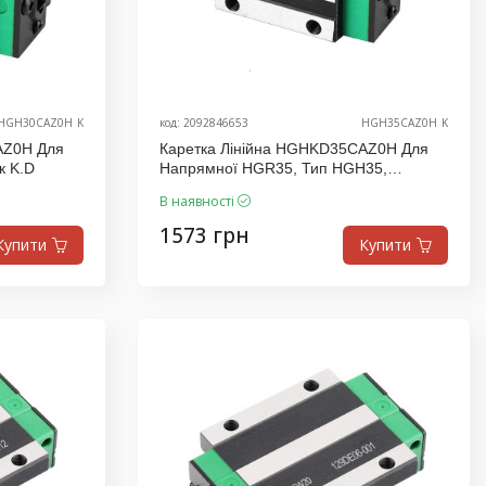
HGH30CAZ0H_K
код: 2092846653
HGH35CAZ0H_K
AZ0H Для
Каретка Лінійна HGHKD35CAZ0H Для
к K.D
Напрямної HGR35, Тип HGH35,
Виробник K.D
В наявності
1573 грн
Купити
Купити