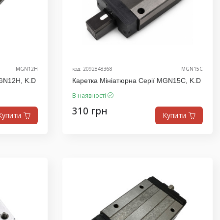
MGN12H
код: 2092848368
MGN15C
MGN12H, K.D
Каретка Мініатюрна Серії MGN15C, K.D
В наявності
310 грн
Купити
Купити