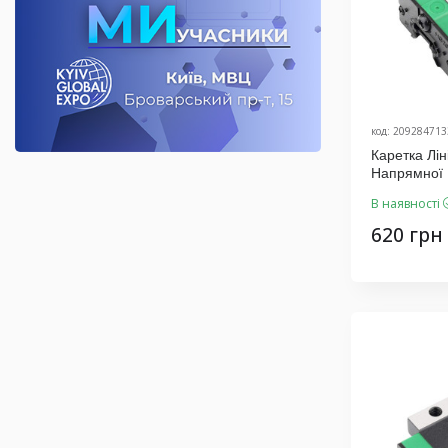
код: 209284713
Каретка Л
Напрямної
Виробник K
В наявності
620 грн