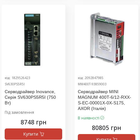
код: 1829526423
код: 2092847985
SV630PS5R5I
MM400T-93859003
Серводрайвер Inovance,
Серводрайвер MINI
Серія SV630PS5R5I (750
MAGNUM 400T-6/12-RXX-
Вт)
S-EC-00001X-0X-S175,
AXOR (Італія)
Під замовлення
В наявності
8748 грн
80805 грн
Купити
Купити