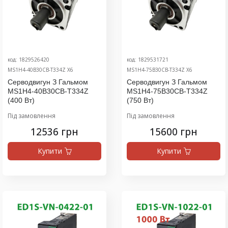
код: 1829526420
код: 1829531721
MS1H4-40B30CB-T334Z X6
MS1H4-75B30CB-T334Z X6
Серводвигун З Гальмом
Серводвигун З Гальмом
MS1H4-40B30CB-T334Z
MS1H4-75B30CB-T334Z
(400 Вт)
(750 Вт)
Під замовлення
Під замовлення
12536 грн
15600 грн
Купити
Купити