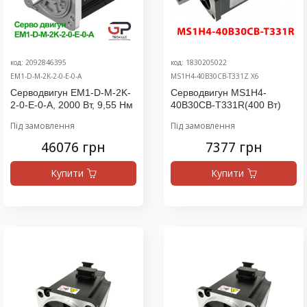
код: 2092846395
код: 1830205022
EM1-D-M-2K-2-0-E-0-A
MS1H4-40B30CB-T331Z X6
Серводвигун EM1-D-M-2K-
Серводвигун MS1H4-
2-0-E-0-A, 2000 Вт, 9,55 Нм
40B30CB-T331R(400 Вт)
Під замовлення
Під замовлення
46076 грн
7377 грн
Купити
Купити