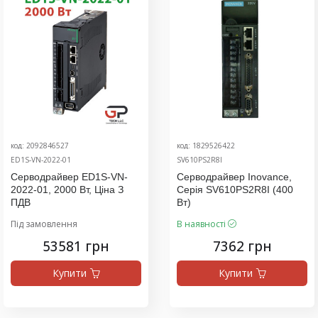
код: 2092846527
код: 1829526422
ED1S-VN-2022-01
SV610PS2R8I
Серводрайвер ED1S-VN-
Серводрайвер Inovance,
2022-01, 2000 Вт, Ціна З
Серія SV610PS2R8I (400
ПДВ
Вт)
Під замовлення
В наявності
53581 грн
7362 грн
Купити
Купити