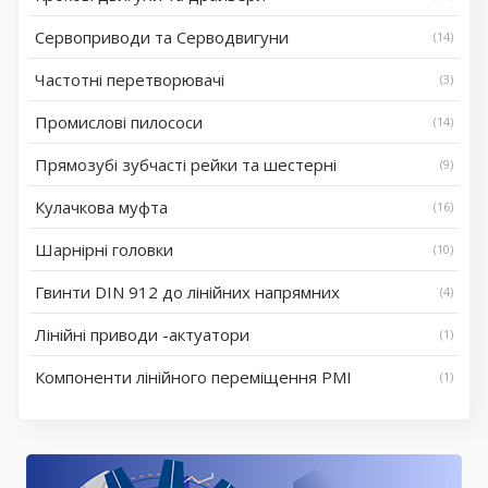
Сервоприводи та Серводвигуни
14
Частотні перетворювачі
3
Промислові пилососи
14
Прямозубі зубчасті рейки та шестерні
9
Кулачкова муфта
16
Шарнірні головки
10
Гвинти DIN 912 до лінійних напрямних
4
Лінійні приводи -актуатори
1
Компоненти лінійного переміщення PMI
1