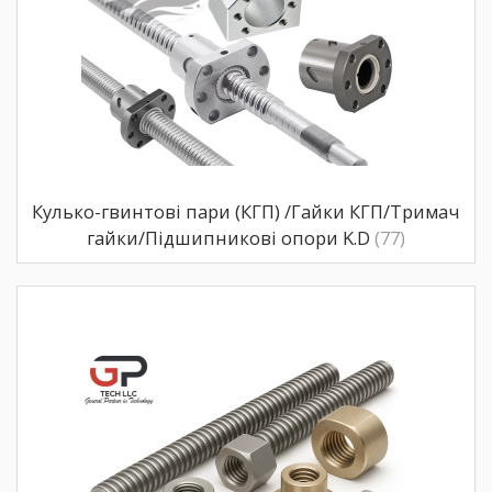
Кулько-гвинтові пари (КГП) /Гайки КГП/Тримач
гайки/Підшипникові опори K.D
(77)