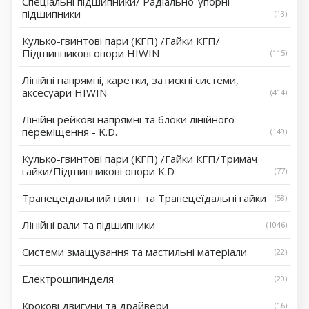
Спеціальні підшипники/ Радіально-упорні
підшипники
13
Кулько-гвинтові пари (КГП) /Гайки КГП/
Підшипникові опори HIWIN
115
Лінійні напрямні, каретки, затискні системи,
аксесуари HIWIN
414
Лінійні рейкові напрямні та блоки лінійного
переміщення - K.D.
149
Кулько-гвинтові пари (КГП) /Гайки КГП/Тримач
гайки/Підшипникові опори K.D
77
Трапецеїдальний гвинт та Трапецеїдальні гайки
58
Лінійні вали та підшипники
1046
Системи змащування та мастильні матеріали
22
Електрошпинделя
20
Крокові двигуни та драйвери
16