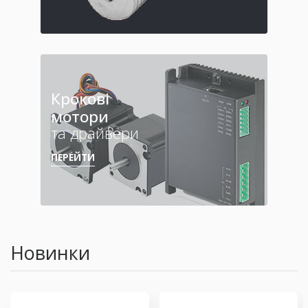
Крокові
мотори
та драйвери
ПЕРЕЙТИ
Новинки