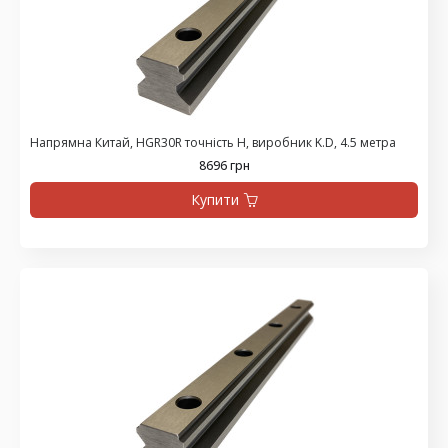
Напрямна Китай, HGR30R точність H, виробник K.D, 4.5 метра
8696 грн
Купити