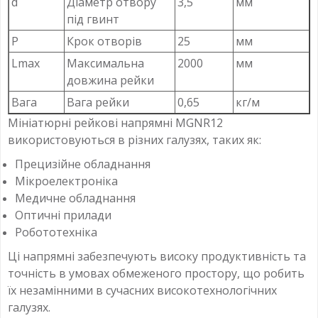
d
Діаметр отвору
3,5
мм
під гвинт
P
Крок отворів
25
мм
Lmax
Максимальна
2000
мм
довжина рейки
Вага
Вага рейки
0,65
кг/м
Мініатюрні рейкові напрямні MGNR12
використовуються в різних галузях, таких як:
Прецизійне обладнання
Мікроелектроніка
Медичне обладнання
Оптичні прилади
Робототехніка
Ці напрямні забезпечують високу продуктивність та
точність в умовах обмеженого простору, що робить
їх незамінними в сучасних високотехнологічних
галузях.