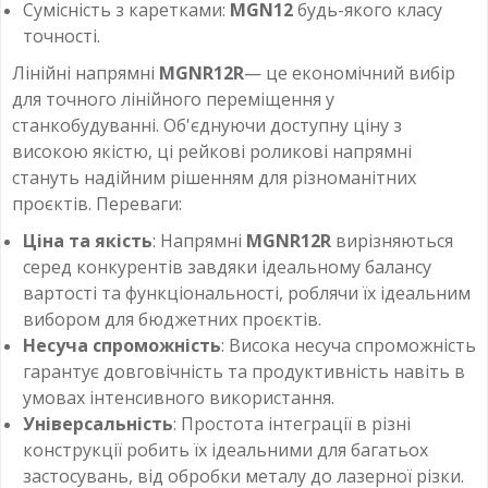
Сумісність з каретками:
MGN12
будь-якого класу
точності.
Лінійні напрямні
MGNR12R
— це економічний вибір
для точного лінійного переміщення у
станкобудуванні. Об'єднуючи доступну ціну з
високою якістю, ці рейкові роликові напрямні
стануть надійним рішенням для різноманітних
проєктів. Переваги:
Ціна та якість
: Напрямні
MGNR12R
вирізняються
серед конкурентів завдяки ідеальному балансу
вартості та функціональності, роблячи їх ідеальним
вибором для бюджетних проєктів.
Несуча спроможність
: Висока несуча спроможність
гарантує довговічність та продуктивність навіть в
умовах інтенсивного використання.
Універсальність
: Простота інтеграції в різні
конструкції робить їх ідеальними для багатьох
застосувань, від обробки металу до лазерної різки.