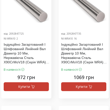
код: 2092847725
код: 2092847735
NI-WRA10_2
NI-WRA10_16
Індукційно Загартований І
Індукційно Загартований І
Шліфований Лінійний Вал
Шліфований Лінійний Вал
Діаметр 10 Мм,
Діаметр 10 Мм,
Нержавіюча Сталь
Нержавіюча Сталь
X90CrMoV18 (серія WRA),
X90CrMoV18 (серія WRA),
Ціна За 1000 Мм
Ціна За 1100 Мм
В наявності
В наявності
972 грн
1069 грн
Купити
Купити