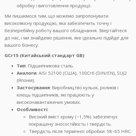
обробку і виготовлення продукції.
Ми пишаємося тим, що можемо запропонувати
високоякісну продукцію, яка забезпечить точну і
безперебійну роботу вашого обладнання. Звертайтеся
до нас, і ми знайдемо рішення, яке ідеально підійде для
вашого бізнесу.
GCr15 (Китайський стандарт GB)
Тип
: Підшипникова сталь.
Аналоги
: AISI 52100 (США), 100Cr6 (DIN/EN), SUJ2
(Японія).
Застосування
: Виробництво кульок, роликів і
кілець підшипників, які працюють у
високонавантажених умовах.
Особливості
:
Високий вміст хрому (~1,5%) забезпечує
покращену зносостійкість і твердість.
Твердість після термічної обробки: 58–65 HRC.