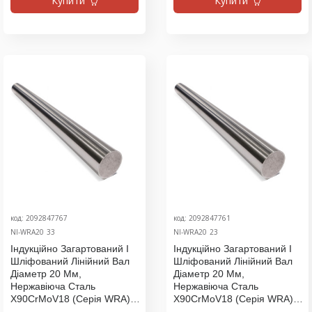
Купити
Купити
код: 2092847767
код: 2092847761
NI-WRA20_33
NI-WRA20_23
Індукційно Загартований І
Індукційно Загартований І
Шліфований Лінійний Вал
Шліфований Лінійний Вал
Діаметр 20 Мм,
Діаметр 20 Мм,
Нержавіюча Сталь
Нержавіюча Сталь
X90CrMoV18 (серія WRA),
X90CrMoV18 (серія WRA),
Ціна За 2400 Мм
Ціна За 2500 Мм