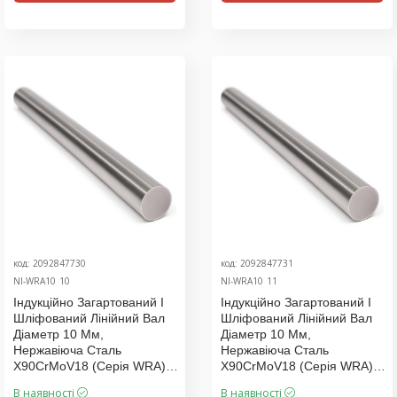
код: 2092847730
код: 2092847731
NI-WRA10_10
NI-WRA10_11
Індукційно Загартований І
Індукційно Загартований І
Шліфований Лінійний Вал
Шліфований Лінійний Вал
Діаметр 10 Мм,
Діаметр 10 Мм,
Нержавіюча Сталь
Нержавіюча Сталь
X90CrMoV18 (серія WRA),
X90CrMoV18 (серія WRA),
Ціна За 1200 Мм
Ціна За 1300 Мм
В наявності
В наявності