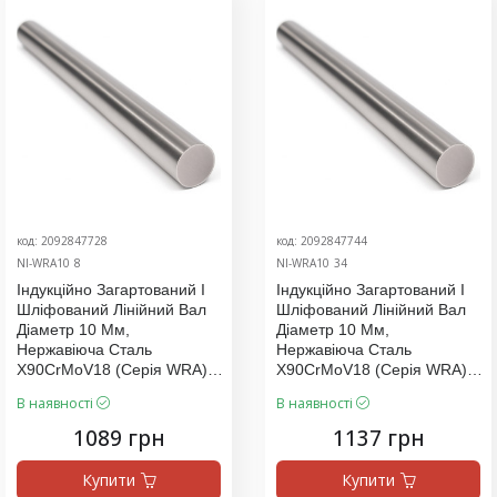
код: 2092847728
код: 2092847744
NI-WRA10_8
NI-WRA10_34
Індукційно Загартований І
Індукційно Загартований І
Шліфований Лінійний Вал
Шліфований Лінійний Вал
Діаметр 10 Мм,
Діаметр 10 Мм,
Нержавіюча Сталь
Нержавіюча Сталь
X90CrMoV18 (серія WRA),
X90CrMoV18 (серія WRA),
Ціна За 1120 Мм
Ціна За 1170 Мм
В наявності
В наявності
1089 грн
1137 грн
Купити
Купити