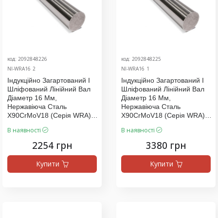
код: 2092848226
код: 2092848225
NI-WRA16_2
NI-WRA16_1
Індукційно Загартований І
Індукційно Загартований І
Шліфований Лінійний Вал
Шліфований Лінійний Вал
Діаметр 16 Мм,
Діаметр 16 Мм,
Нержавіюча Сталь
Нержавіюча Сталь
X90CrMoV18 (серія WRA),
X90CrMoV18 (серія WRA),
Ціна За 1000 Мм
Ціна За 1500 Мм
В наявності
В наявності
2254 грн
3380 грн
Купити
Купити