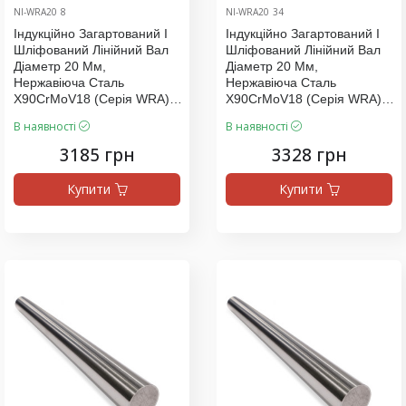
NI-WRA20_8
NI-WRA20_34
Індукційно Загартований І
Індукційно Загартований І
Шліфований Лінійний Вал
Шліфований Лінійний Вал
Діаметр 20 Мм,
Діаметр 20 Мм,
Нержавіюча Сталь
Нержавіюча Сталь
X90CrMoV18 (серія WRA),
X90CrMoV18 (серія WRA),
Ціна За 1120 Мм
Ціна За 1170 Мм
В наявності
В наявності
3185 грн
3328 грн
Купити
Купити