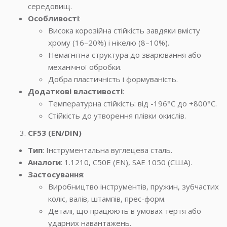
середовищ.
Особливості
:
Висока корозійна стійкість завдяки вмісту
хрому (16–20%) і нікелю (8–10%).
Немагнітна структура до зварювання або
механічної обробки.
Добра пластичність і формуваність.
Додаткові властивості
:
Температурна стійкість: від -196°C до +800°C.
Стійкість до утворення плівки окислів.
CF53 (EN/DIN)
Тип
: Інструментальна вуглецева сталь.
Аналоги
: 1.1210, C50E (EN), SAE 1050 (США).
Застосування
:
Виробництво інструментів, пружин, зубчастих
коліс, валів, штампів, прес-форм.
Деталі, що працюють в умовах тертя або
ударних навантажень.