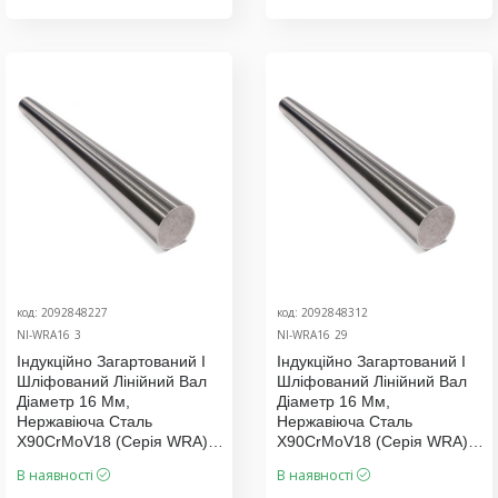
код: 2092848227
код: 2092848312
NI-WRA16_3
NI-WRA16_29
Індукційно Загартований І
Індукційно Загартований І
Шліфований Лінійний Вал
Шліфований Лінійний Вал
Діаметр 16 Мм,
Діаметр 16 Мм,
Нержавіюча Сталь
Нержавіюча Сталь
X90CrMoV18 (серія WRA),
X90CrMoV18 (серія WRA),
Ціна За 500 Мм
Ціна За 6400 Мм
В наявності
В наявності