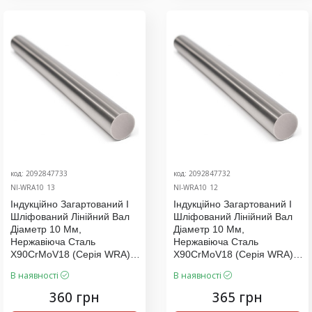
код: 2092847733
код: 2092847732
NI-WRA10_13
NI-WRA10_12
Індукційно Загартований І
Індукційно Загартований І
Шліфований Лінійний Вал
Шліфований Лінійний Вал
Діаметр 10 Мм,
Діаметр 10 Мм,
Нержавіюча Сталь
Нержавіюча Сталь
X90CrMoV18 (серія WRA),
X90CrMoV18 (серія WRA),
Ціна За 370 Мм
Ціна За 375 Мм
В наявності
В наявності
360 грн
365 грн