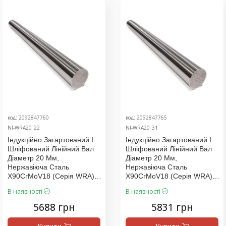
код: 2092847760
код: 2092847765
NI-WRA20_22
NI-WRA20_31
Індукційно Загартований І
Індукційно Загартований І
Шліфований Лінійний Вал
Шліфований Лінійний Вал
Діаметр 20 Мм,
Діаметр 20 Мм,
Нержавіюча Сталь
Нержавіюча Сталь
X90CrMoV18 (серія WRA),
X90CrMoV18 (серія WRA),
Ціна За 2000 Мм
Ціна За 2050 Мм
В наявності
В наявності
5688 грн
5831 грн