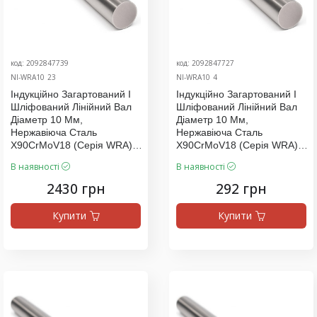
код: 2092847739
код: 2092847727
NI-WRA10_23
NI-WRA10_4
Індукційно Загартований І
Індукційно Загартований І
Шліфований Лінійний Вал
Шліфований Лінійний Вал
Діаметр 10 Мм,
Діаметр 10 Мм,
Нержавіюча Сталь
Нержавіюча Сталь
X90CrMoV18 (серія WRA),
X90CrMoV18 (серія WRA),
Ціна За 2500 Мм
Ціна За 300 Мм
В наявності
В наявності
2430 грн
292 грн
Купити
Купити