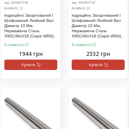
код: 2092847738
код: 2092847743
NI-WRA10_22
NI-WRA10_33
Індукційно Загартований І
Індукційно Загартований І
Шліфований Лінійний Вал
Шліфований Лінійний Вал
Діаметр 10 Мм,
Діаметр 10 Мм,
Нержавіюча Сталь
Нержавіюча Сталь
X90CrMoV18 (серія WRA),
X90CrMoV18 (серія WRA),
Ціна За 2000 Мм
Ціна За 2400 Мм
В наявності
В наявності
1944 грн
2332 грн
Купити
Купити