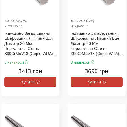
код: 2092847752
код: 2092847753
NI-WRA20_10
NI-WRA20_11
Індукційно Загартований І
Індукційно Загартований І
Шліфований Лінійний Вал
Шліфований Лінійний Вал
Діаметр 20 Мм,
Діаметр 20 Мм,
Нержавіюча Сталь
Нержавіюча Сталь
X90CrMoV18 (серія WRA),
X90CrMoV18 (серія WRA),
Ціна За 1200 Мм
Ціна За 1300 Мм
В наявності
В наявності
3413 грн
3696 грн
Купити
Купити