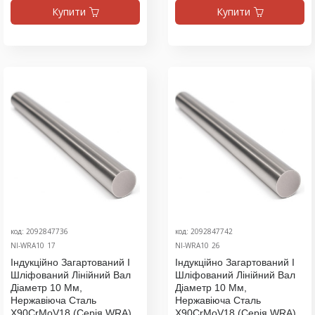
Купити
Купити
код: 2092847736
код: 2092847742
NI-WRA10_17
NI-WRA10_26
Індукційно Загартований І
Індукційно Загартований І
Шліфований Лінійний Вал
Шліфований Лінійний Вал
Діаметр 10 Мм,
Діаметр 10 Мм,
Нержавіюча Сталь
Нержавіюча Сталь
X90CrMoV18 (серія WRA),
X90CrMoV18 (серія WRA),