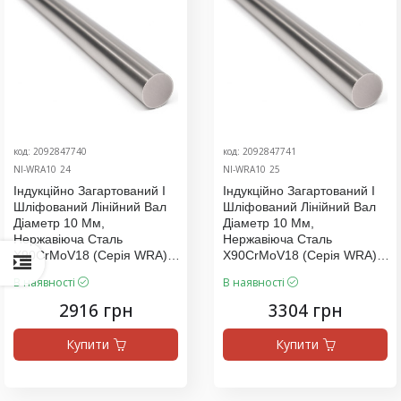
код: 2092847740
код: 2092847741
NI-WRA10_24
NI-WRA10_25
Індукційно Загартований І
Індукційно Загартований І
Шліфований Лінійний Вал
Шліфований Лінійний Вал
Діаметр 10 Мм,
Діаметр 10 Мм,
Нержавіюча Сталь
Нержавіюча Сталь
X90CrMoV18 (серія WRA),
X90CrMoV18 (серія WRA),
Ціна За 3000 Мм
Ціна За 3400 Мм
В наявності
В наявності
2916 грн
3304 грн
Купити
Купити