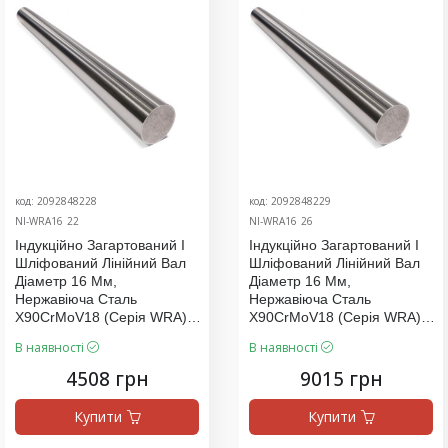
код: 2092848228
код: 2092848229
NI-WRA16_22
NI-WRA16_26
Індукційно Загартований І
Індукційно Загартований І
Шліфований Лінійний Вал
Шліфований Лінійний Вал
Діаметр 16 Мм,
Діаметр 16 Мм,
Нержавіюча Сталь
Нержавіюча Сталь
X90CrMoV18 (серія WRA),
X90CrMoV18 (серія WRA),
Ціна За 2000 Мм
Ціна За 4000 Мм
В наявності
В наявності
4508 грн
9015 грн
Купити
Купити