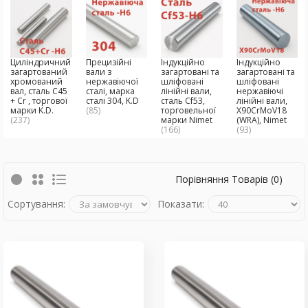
Циліндричний
Прецизійні
Індукційно
Індукційно
загартований
вали з
загартовані та
загартовані та
хромований
нержавіючої
шліфовані
шліфовані
вал, сталь C45
сталі, марка
лінійні вали,
нержавіючі
+ Cr , торгової
сталі 304, K.D
сталь Cf53,
лінійні вали,
марки K.D.
(85)
торговельної
X90CrMoV18
(237)
марки Nimet
(WRA), Nimet
(166)
(93)
Порівняння Товарів (0)
Сортування:
Показати: