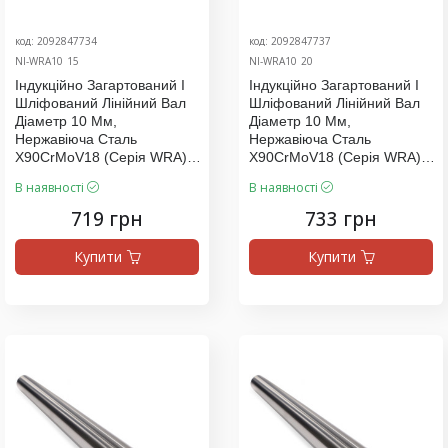
код: 2092847734
код: 2092847737
NI-WRA10_15
NI-WRA10_20
Індукційно Загартований І
Індукційно Загартований І
Шліфований Лінійний Вал
Шліфований Лінійний Вал
Діаметр 10 Мм,
Діаметр 10 Мм,
Нержавіюча Сталь
Нержавіюча Сталь
X90CrMoV18 (серія WRA),
X90CrMoV18 (серія WRA),
Ціна За 740 Мм
Ціна За 755 Мм
В наявності
В наявності
719 грн
733 грн
Купити
Купити