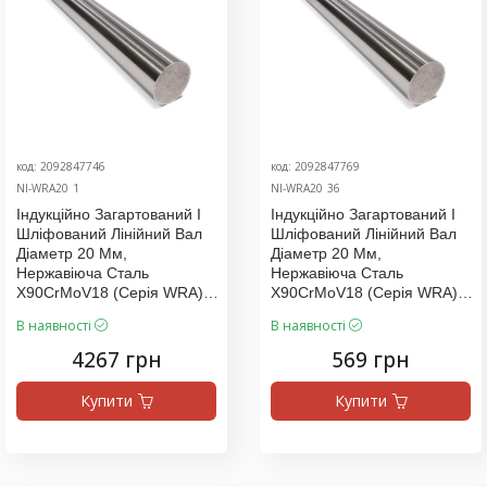
код: 2092847746
код: 2092847769
NI-WRA20_1
NI-WRA20_36
Індукційно Загартований І
Індукційно Загартований І
Шліфований Лінійний Вал
Шліфований Лінійний Вал
Діаметр 20 Мм,
Діаметр 20 Мм,
Нержавіюча Сталь
Нержавіюча Сталь
X90CrMoV18 (серія WRA),
X90CrMoV18 (серія WRA),
Ціна За 1500 Мм
Ціна За 200 Мм
В наявності
В наявності
4267 грн
569 грн
Купити
Купити