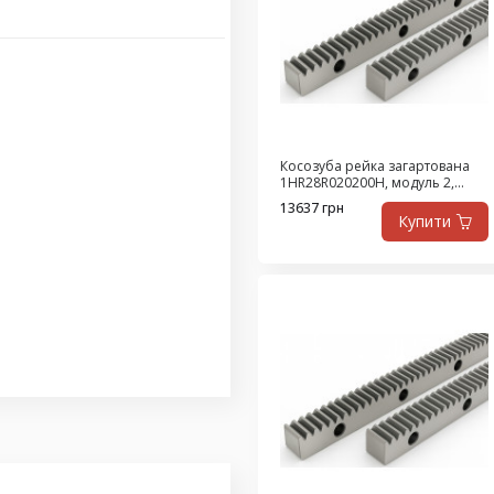
Косозуба рейка загартована
1HR28R020200H, модуль 2,
довжина 2000 мм, клас Q8,
13637 грн
сталь SAE1141
Купити