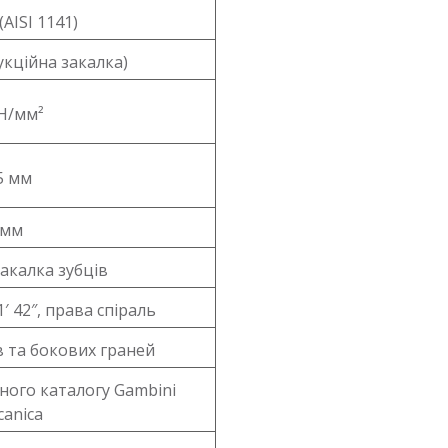
(AISI 1141)
укційна закалка)
 Н/мм²
5 мм
 мм
закалка зубців
1′ 42″, права спіраль
в та бокових граней
чного каталогу Gambini
canica