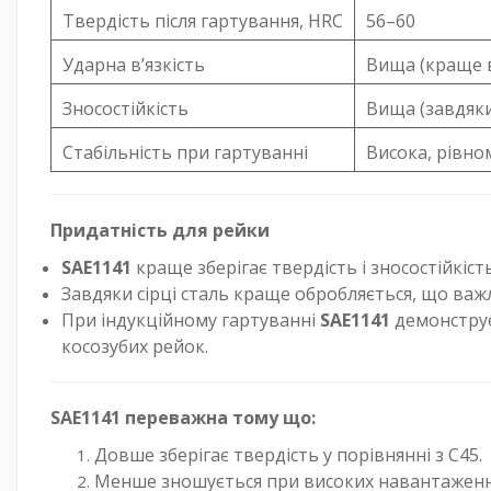
Твердість після гартування, HRC
56–60
Ударна в’язкість
Вища (краще 
Зносостійкість
Вища (завдяк
Стабільність при гартуванні
Висока, рівно
Придатність для рейки
SAE1141
краще зберігає твердість і зносостійкі
Завдяки сірці сталь краще обробляється, що важл
При індукційному гартуванні
SAE1141
демонструє
косозубих рейок.
SAE1141 переважна тому що:
Довше зберігає твердість у порівнянні з C45.
Менше зношується при високих навантаженн