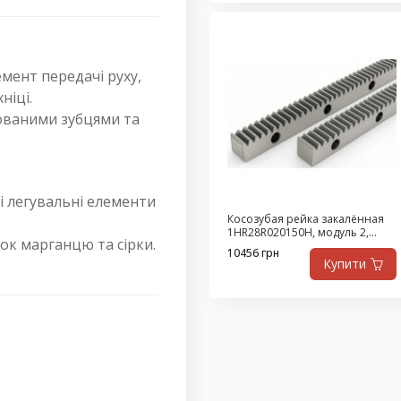
мент передачі руху,
ніці.
фованими зубцями та
Ці легувальні елементи
Косозубая рейка закалённая
1HR28R020150H, модуль 2,
ок марганцю та сірки.
длина 1500 мм, класс Q8, сталь
10456 грн
SAE1141
Купити