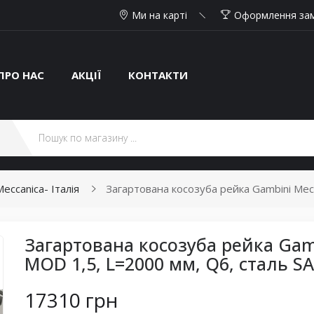
Ми на карті
Оформлення за
ПРО НАС
АКЦІЇ
КОНТАКТИ
eccanica- Італія
Загартована косозуба рейка Gambini Mec
Загартована косозуба рейка Gam
MOD 1,5, L=2000 мм, Q6, сталь S
17310 грн