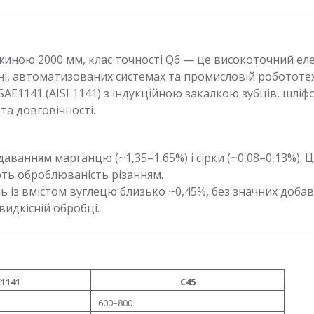
вжиною 2000 мм, клас точності Q6 — це високоточний еле
і, автоматизованих системах та промисловій робототех
 SAE1141 (AISI 1141) з індукційною закалкою зубців, шлі
а довговічності.
аванням марганцю (~1,35–1,65%) і сірки (~0,08–0,13%). 
ють оброблюваність різанням.
 із вмістом вуглецю близько ~0,45%, без значних добав
видкісній обробці.
1141
C45
600–800