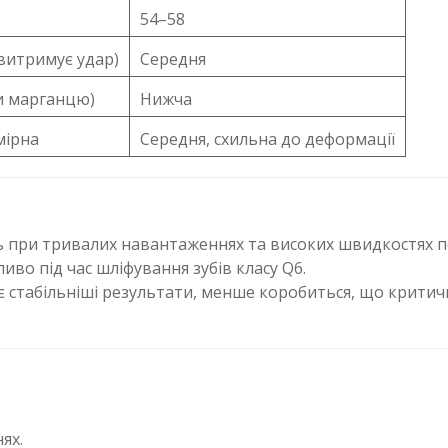
54–58
витримує удар)
Середня
и марганцю)
Нижча
мірна
Середня, схильна до деформації
сть при тривалих навантаженнях та високих швидкостях 
иво під час шліфування зубів класу Q6.
 стабільніші результати, менше коробиться, що критич
ях.