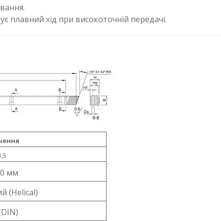
ування.
ує плавний хід при високоточній передачі.
чення
1,5
0 мм
й (Helical)
(DIN)