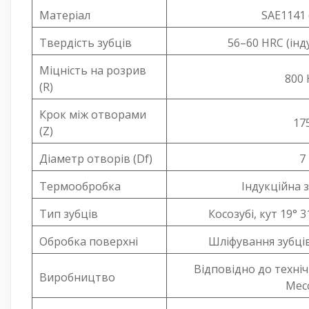
Матеріал
SAE1141 
Твердість зубців
56–60 HRC (інд
Міцність на розрив
800
(R)
Крок між отворами
17
(Z)
Діаметр отворів (Df)
7
Термообробка
Індукційна 
Тип зубців
Косозубі, кут 19° 3
Обробка поверхні
Шліфування зубці
Відповідно до техні
Виробництво
Mec