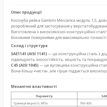
Опис продукції
Косозуба рейка Gambini Meccanica модуль 1,5, до
розроблений для застосування у верстатобудуванн
Виготовлена з високоякісної конструкційної сталі
боковими поверхнями для максимальної точності т
Склад і структура
SAE1141 (AISI 1141)
— це конструкційна сталь з дод
підвищують зносостійкість, міцність та покращу
C45 (AISI 1045)
— це вуглецева конструкційна сталь
Вона більш «чиста», але гірше піддається високош
Механічні властивості
Параметр
SAE
Границя міцності, МПа
760–830