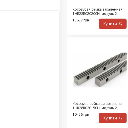
Косозубая рейка закалённая
1HR28R020200H, модуль 2,
длина 2000 мм, класс Q8, сталь
13637 грн
SAE1141
Купити
Косозуба рейка загартована
1HR28R020150H, модуль 2,
довжина 1500 мм, клас Q8,
10456 грн
сталь SAE1141
Купити