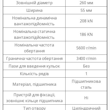
Зовнішній діаметр
260 мм
Ширина
55 мм
Номінальна динамічна
208 kN
вантажопідйомність
Номінальна статична
186 KN
вантажопідйомність
Номінальна частота
5600 r/min
обертання
Гранична частота обертання
3400 r/min
Пази для введення кульок
Без
Кількість рядів
1
Підшипникова
Матеріал, підшипника
сталь
Пристрій для фіксації,
Ні
зовнішнє кільце підшипника
Тип отвору
Циліндричний