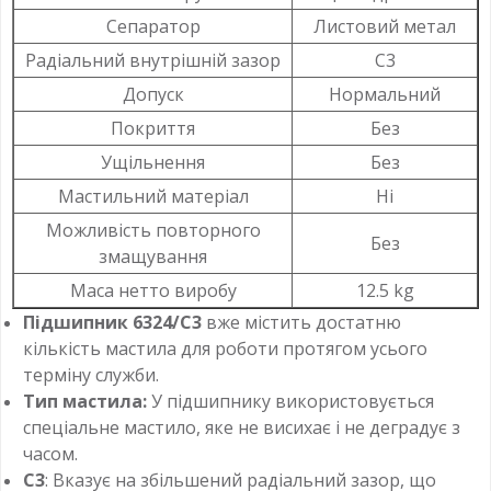
Сепаратор
Листовий метал
Радіальний внутрішній зазор
C3
Допуск
Нормальний
Покриття
Без
Ущільнення
Без
Мастильний матеріал
Ні
Можливість повторного
Без
змащування
Маса нетто виробу
12.5 kg
Підшипник 6324/C3
вже містить достатню
кількість мастила для роботи протягом усього
терміну служби.
Тип мастила:
У підшипнику використовується
спеціальне мастило, яке не висихає і не деградує з
часом.
C3
: Вказує на збільшений радіальний зазор, що