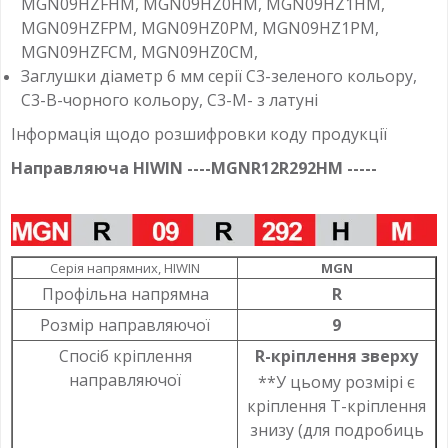
MGN09HZFHM, MGN09HZ0HM, MGN09HZ1HM,
MGN09HZFPM, MGN09HZ0PM, MGN09HZ1PM,
MGN09HZFCM, MGN09HZ0CM,
Заглушки діаметр 6 мм серії C3-зеленого кольору,
C3-B-чорного кольору, C3-M- з латуні
Інформація щодо розшифровки коду продукції
Направляюча HIWIN ----MGNR12R292HM -----
Серія напрямних, HIWIN
MGN
Профільна напрямна
R
Розмір направляючої
9
Спосіб кріплення
R-кріплення зверху
направляючої
**У цьому розмірі є
кріплення T-кріплення
знизу (для подробиць