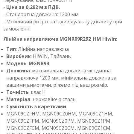
- Ціна за 0,292 м з ПДВ.
- Стандартна довжина: 1200 мм.
- Можливий розріз на індивідуальну довжину при
замовленні.
Лінійна направляюча MGNR09R292_HM Hiwin:
Тип
: Лінійна направляюча
Виробник
: HIWIN, Тайвань
Модель
:
MGNR9R
Довжина
: максимальна довжина як єдинна
направляюча 1200 мм, мінімальна довжина за
вашими вимогами, ріжемо під ваш розмір.
Точність
: клас H
Матеріал
: нержавіюча сталь
Сумісність з каретками
.
MGN09CZFHM, MGN09CZ0HM, MGN09CZ1HM,
MGN09CZFPM, MGN09CZ0PM, MGN09CZ1PM,
MGN09CZFCM, MGN09CZ0CM, MGN09CZ1CM,