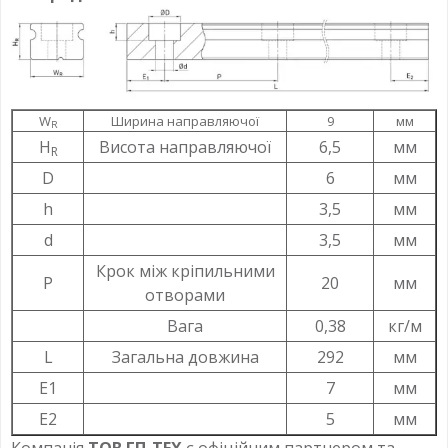
W
Ширина направляючої
9
мм
R
H
Висота направляючої
6,5
мм
R
D
6
мм
h
3,5
мм
d
3,5
мм
Крок між кріпильними
P
20
мм
отворами
Вага
0,38
кг/м
L
Загальна довжина
292
мм
Е1
7
мм
Е2
5
мм
Компанія
ТОВ ГП-ТЕХ
є офіційним партнером та