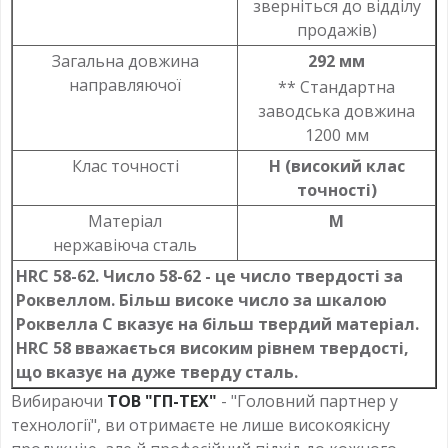
зверніться до відділу
продажів)
Загальна довжина
292 мм
направляючої
** Стандартна
заводська довжина
1200 мм
Клас точності
Н (високий клас
точності)
Матеріал
M
нержавіюча сталь
HRC 58-62. Число 58-62 - це число твердості за
Роквеллом. Більш високе число за шкалою
Роквелла C вказує на більш твердий матеріал.
HRC 58 вважається високим рівнем твердості,
що вказує на дуже тверду сталь.
Вибираючи
ТОВ "ГП-ТЕХ"
- "Головний партнер у
технології", ви отримаєте не лише високоякісну