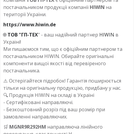
постачальником продукції компанії
HIWIN
на
території України.
https://www.hiwin.de
🌐
ТОВ "ГП-ТЕХ
" - ваш надійний партнер
HIWIN
в
Україні!
Ми пишаємося тим, що є офіційним партнером та
постачальником HIWIN. Обирайте оригінальні
компоненти вищої якості від перевіреного
постачальника.
⚠️ Остерігайтеся підробок! Гарантія поширюється
тільки на оригінальну продукцію, придбану у нас.
🔍 Продукція HIWIN на складі в Україні
- Сертифіковані направляючі.
- Безкоштовний розріз під ваш розмір при
замовленні направляючих.
🛒
MGNR9R292HM
направляюча лінійного
пересування, клас точності H