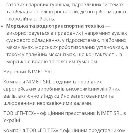
газових і парових турбінах, гідравлічних системах
та обладнанні електростанцій, де потрібні міцність
і корозійна стійкість.
Морська та воднотранспортна техніка
—
використовується в приводних і напрямних вузлах
суднового обладнання, у гідросистемах, підйомних
механізмах, морських роботизованих установках, а
також у палубних механізмах, що контактують із
морською водою та соляним туманом.
Виробник NIMET SRL
Компанія NIMET SRL є одним із провідних
європейських виробників високоякісних лінійних
валів, включно з індукційно загартованими та
шліфованими нержавіючими валами.
ТОВ «ГП-ТЕХ» - офіційний представник NIMET SRL в
Україні
Компанія ТОВ «ГП ТЕХ» є офіційним представником