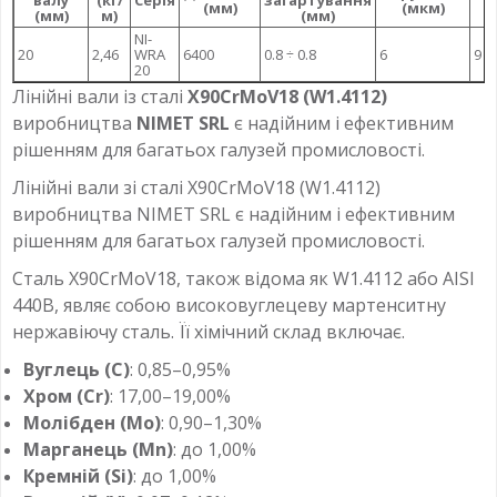
валу
(кг/
Серія
загартування
(мм)
(мкм)
(мм)
м)
(мм)
NI-
20
2,46
WRA
6400
0.8 ÷ 0.8
6
9
20
Лінійні вали із сталі
X90CrMoV18 (W1.4112)
виробництва
NIMET SRL
є надійним і ефективним
рішенням для багатьох галузей промисловості.
Лінійні вали зі сталі X90CrMoV18 (W1.4112)
виробництва NIMET SRL є надійним і ефективним
рішенням для багатьох галузей промисловості.
Сталь X90CrMoV18, також відома як W1.4112 або AISI
440B, являє собою високовуглецеву мартенситну
нержавіючу сталь. Її хімічний склад включає.
Вуглець (C)
: 0,85–0,95%
Хром (Cr)
: 17,00–19,00%
Молібден (Mo)
: 0,90–1,30%
Марганець (Mn)
: до 1,00%
Кремній (Si)
: до 1,00%