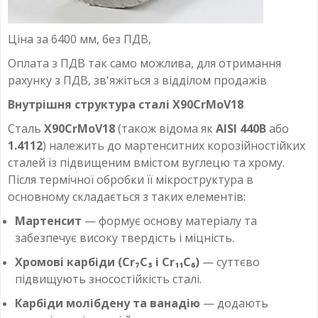
Ціна за 6400 мм, без ПДВ,
Оплата з ПДВ так само можлива, для отримання
рахунку з ПДВ, зв'яжіться з відділом продажів
Внутрішня структура сталі X90CrMoV18
Сталь
X90CrMoV18
(також відома як
AISI 440B
або
1.4112
) належить до мартенситних корозійностійких
сталей із підвищеним вмістом вуглецю та хрому.
Після термічної обробки її мікроструктура в
основному складається з таких елементів:
Мартенсит
— формує основу матеріалу та
забезпечує високу твердість і міцність.
Хромові карбіди (Cr₇C₃ і Cr₁₁C₆)
— суттєво
підвищують зносостійкість сталі.
Карбіди молібдену та ванадію
— додають