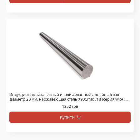
Индукционно закаленный и шлифованный линейный вал
диаметр 20 мм, нержавеющая сталь X90CrMoV18 (серия WRA),
цена за 475 мм
1352 грн
Купити