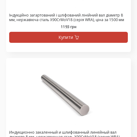
Індукційно загартований і шліфований лінійний вал діаметр 8
мм, нержавіюча сталь X90CrMoV18 (серія WRA), ціна за 1500 мм
1193 грн
Купити
Индукционно закаленный и шлифованный линейный вал
диаметр 8 мм, нержавеющая сталь X90CrMoV18 (серия WRA),