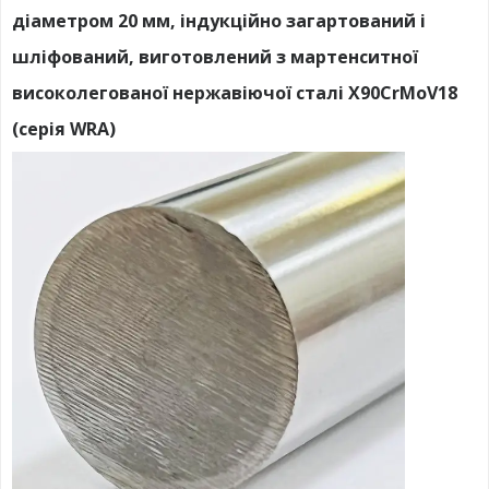
діаметром 20 мм, індукційно загартований і
шліфований, виготовлений з мартенситної
високолегованої нержавіючої сталі X90CrMoV18
(серія WRA)