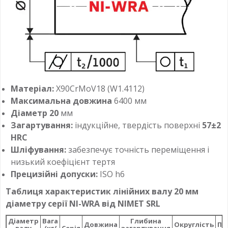
Матеріал:
X90CrMoV18 (W1.4112)
Максимальна довжина
6400 мм
Діаметр 20
мм
Загартування:
індукційне, твердість поверхні
57±2
HRC
Шліфування:
забезпечує точність переміщення і
низький коефіцієнт тертя
Прецизійні допуски:
ISO h6
Таблиця характеристик лінійних валу 20 мм
діаметру серії NI-WRA від NIMET SRL
Діаметр
Вага
Глибина
Довжина
Округлість
Па