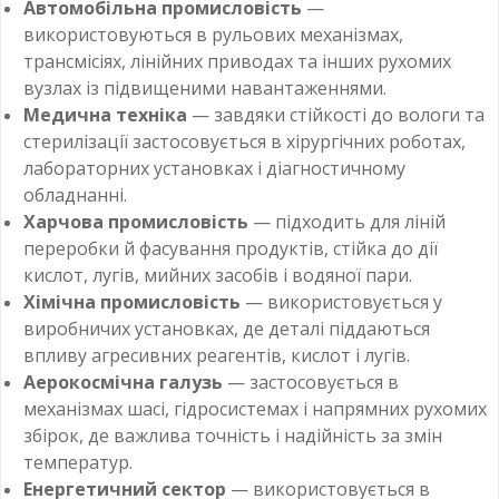
Автомобільна промисловість
—
використовуються в рульових механізмах,
трансмісіях, лінійних приводах та інших рухомих
вузлах із підвищеними навантаженнями.
Медична техніка
— завдяки стійкості до вологи та
стерилізації застосовується в хірургічних роботах,
лабораторних установках і діагностичному
обладнанні.
Харчова промисловість
— підходить для ліній
переробки й фасування продуктів, стійка до дії
кислот, лугів, мийних засобів і водяної пари.
Хімічна промисловість
— використовується у
виробничих установках, де деталі піддаються
впливу агресивних реагентів, кислот і лугів.
Аерокосмічна галузь
— застосовується в
механізмах шасі, гідросистемах і напрямних рухомих
збірок, де важлива точність і надійність за змін
температур.
Енергетичний сектор
— використовується в