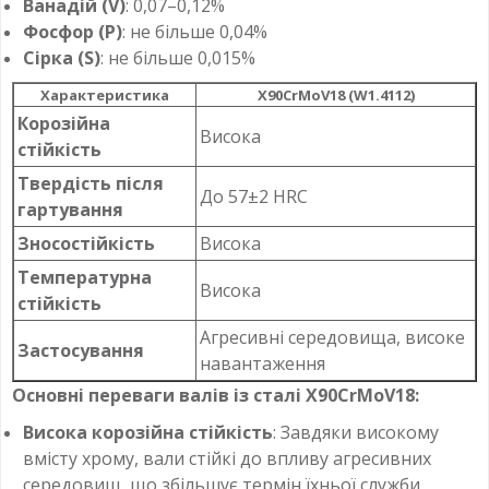
Ванадій (V)
: 0,07–0,12%
Фосфор (P)
: не більше 0,04%
Сірка (S)
: не більше 0,015%
Характеристика
X90CrMoV18 (W1.4112)
Корозійна
Висока
стійкість
Твердість після
До 57±2 HRC
гартування
Зносостійкість
Висока
Температурна
Висока
стійкість
Агресивні середовища, високе
Застосування
навантаження
Основні переваги валів із сталі X90CrMoV18:
Висока корозійна стійкість
: Завдяки високому
вмісту хрому, вали стійкі до впливу агресивних
середовищ, що збільшує термін їхньої служби.