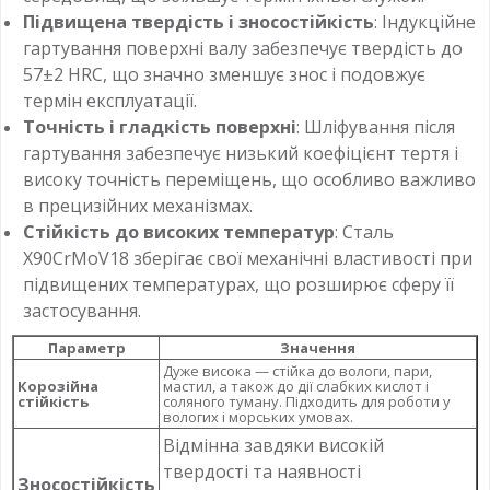
Підвищена твердість і зносостійкість
: Індукційне
гартування поверхні валу забезпечує твердість до
57±2 HRC, що значно зменшує знос і подовжує
термін експлуатації.
Точність і гладкість поверхні
: Шліфування після
гартування забезпечує низький коефіцієнт тертя і
високу точність переміщень, що особливо важливо
в прецизійних механізмах.
Стійкість до високих температур
: Сталь
X90CrMoV18 зберігає свої механічні властивості при
підвищених температурах, що розширює сферу її
застосування.
Параметр
Значення
Дуже висока — стійка до вологи, пари,
Корозійна
мастил, а також до дії слабких кислот і
стійкість
соляного туману. Підходить для роботи у
вологих і морських умовах.
Відмінна завдяки високій
твердості та наявності
Зносостійкість