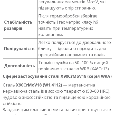
легувальних елементів Mo+V, які
підвищують опір стиранню.
Після термообробки зберігає
Стабільність
точність і геометрію класу h6
розмірів
навіть при температурних
коливаннях.
Легко полірується до дзеркального
Поліруваність
блиску — ідеально підходить для
прецизійних напрямних та валів.
Термін служби на 50–100 % вищий
Довговічність
порівняно зі сталлю WRB (X46Cr13).
Сфери застосування сталі X90CrMoV18 (серія WRA)
Сталь
X90CrMoV18 (W1.4112)
— мартенситна
нержавіюча сталь із високою твердістю (58–60 HRC),
чудовою зносостійкістю та підвищеною корозійною
стійкістю.
Завдяки цим властивостям вона використовується в