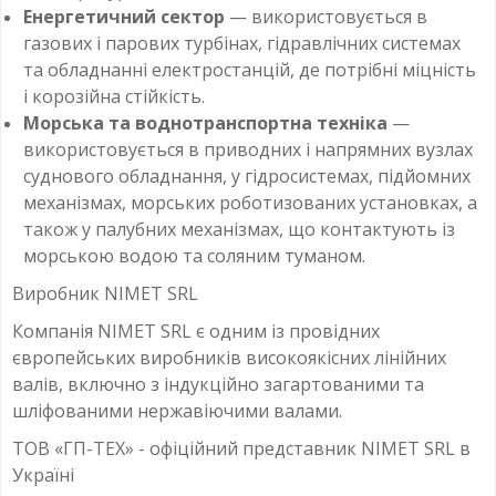
Енергетичний сектор
— використовується в
газових і парових турбінах, гідравлічних системах
та обладнанні електростанцій, де потрібні міцність
і корозійна стійкість.
Морська та воднотранспортна техніка
—
використовується в приводних і напрямних вузлах
суднового обладнання, у гідросистемах, підйомних
механізмах, морських роботизованих установках, а
також у палубних механізмах, що контактують із
морською водою та соляним туманом.
Виробник NIMET SRL
Компанія NIMET SRL є одним із провідних
європейських виробників високоякісних лінійних
валів, включно з індукційно загартованими та
шліфованими нержавіючими валами.
ТОВ «ГП-ТЕХ» - офіційний представник NIMET SRL в
Україні