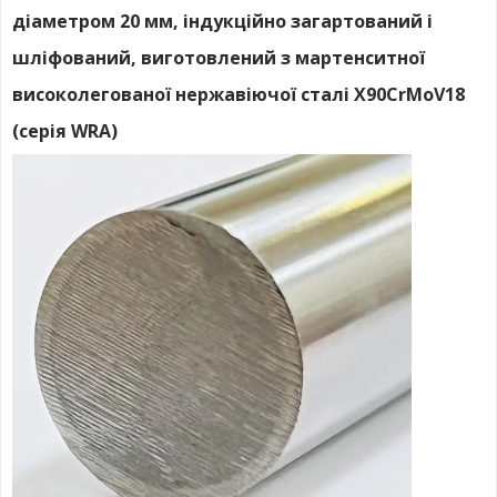
діаметром 20 мм, індукційно загартований і
шліфований, виготовлений з мартенситної
високолегованої нержавіючої сталі X90CrMoV18
(серія WRA)