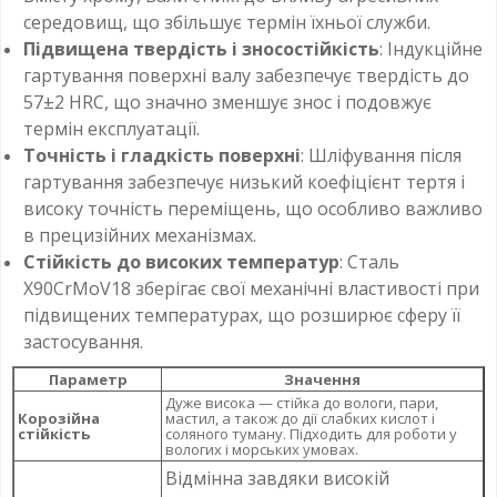
середовищ, що збільшує термін їхньої служби.
Підвищена твердість і зносостійкість
: Індукційне
гартування поверхні валу забезпечує твердість до
57±2 HRC, що значно зменшує знос і подовжує
термін експлуатації.
Точність і гладкість поверхні
: Шліфування після
гартування забезпечує низький коефіцієнт тертя і
високу точність переміщень, що особливо важливо
в прецизійних механізмах.
Стійкість до високих температур
: Сталь
X90CrMoV18 зберігає свої механічні властивості при
підвищених температурах, що розширює сферу її
застосування.
Параметр
Значення
Дуже висока — стійка до вологи, пари,
Корозійна
мастил, а також до дії слабких кислот і
стійкість
соляного туману. Підходить для роботи у
вологих і морських умовах.
Відмінна завдяки високій