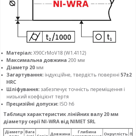
Матеріал:
X90CrMoV18 (W1.4112)
Максимальна довжина
200 мм
Діаметр 20
мм
Загартування:
індукційне, твердість поверхні
57±2
HRC
Шліфування:
забезпечує точність переміщення і
низький коефіцієнт тертя
Прецизійні допуски:
ISO h6
Таблиця характеристик лінійних валу 20 мм
діаметру серії NI-WRA від NIMET SRL
Діаметр
Вага
Глибина
Довжина
Округлість
Па