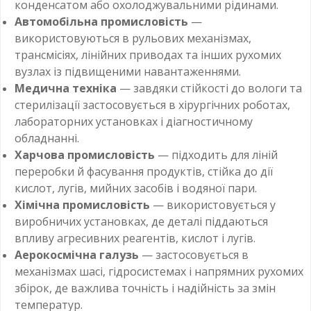
конденсатом або охолоджувальними рідинами.
Автомобільна промисловість
—
використовуються в рульових механізмах,
трансмісіях, лінійних приводах та інших рухомих
вузлах із підвищеними навантаженнями.
Медична техніка
— завдяки стійкості до вологи та
стерилізації застосовується в хірургічних роботах,
лабораторних установках і діагностичному
обладнанні.
Харчова промисловість
— підходить для ліній
переробки й фасування продуктів, стійка до дії
кислот, лугів, мийних засобів і водяної пари.
Хімічна промисловість
— використовується у
виробничих установках, де деталі піддаються
впливу агресивних реагентів, кислот і лугів.
Аерокосмічна галузь
— застосовується в
механізмах шасі, гідросистемах і напрямних рухомих
збірок, де важлива точність і надійність за змін
температур.