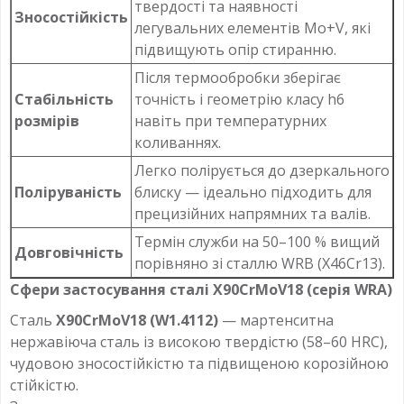
твердості та наявності
Зносостійкість
легувальних елементів Mo+V, які
підвищують опір стиранню.
Після термообробки зберігає
Стабільність
точність і геометрію класу h6
розмірів
навіть при температурних
коливаннях.
Легко полірується до дзеркального
Поліруваність
блиску — ідеально підходить для
прецизійних напрямних та валів.
Термін служби на 50–100 % вищий
Довговічність
порівняно зі сталлю WRB (X46Cr13).
Сфери застосування сталі X90CrMoV18 (серія WRA)
Сталь
X90CrMoV18 (W1.4112)
— мартенситна
нержавіюча сталь із високою твердістю (58–60 HRC),
чудовою зносостійкістю та підвищеною корозійною
стійкістю.