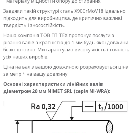
матеріалу міцності й опору до стирання.
Завдяки такій структурі сталь X90CrMoV18 ідеально
підходить для виробництва, де критично важливі
твердість і зносостійкість.
Наша компанія ТОВ ГП ТЕХ пропонує послуги з
різання валів з кратністю до 1 мм будь-якої довжини
безкоштовно. Ми гарантуємо високу якість і точність
усіх наших виробів.
Ціна на вал з вашою довжиною розраховується ціна
за метр * на вашу довжину
Основні характеристики лінійних валів
діаметром 20 мм NIMET SRL (серія NI-WRA):