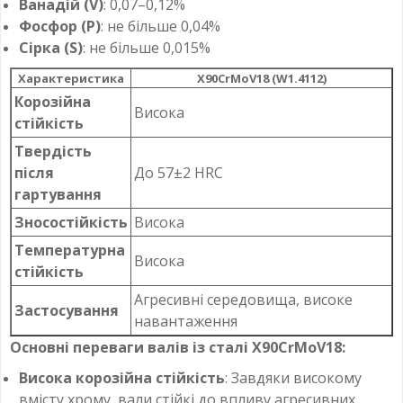
Ванадій (V)
: 0,07–0,12%
Фосфор (P)
: не більше 0,04%
Сірка (S)
: не більше 0,015%
Характеристика
X90CrMoV18 (W1.4112)
Корозійна
Висока
стійкість
Твердість
після
До 57±2 HRC
гартування
Зносостійкість
Висока
Температурна
Висока
стійкість
Агресивні середовища, високе
Застосування
навантаження
Основні переваги валів із сталі X90CrMoV18:
Висока корозійна стійкість
: Завдяки високому
вмісту хрому, вали стійкі до впливу агресивних