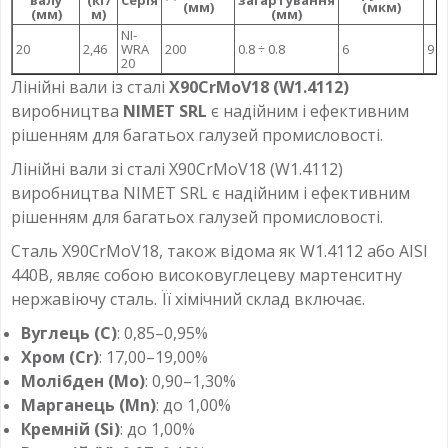
валу
(кг/
Серія
загартування
(мм)
(мкм)
(мм)
м)
(мм)
NI-
20
2,46
WRA
200
0.8 ÷ 0.8
6
9
20
Лінійні вали із сталі
X90CrMoV18 (W1.4112)
виробництва
NIMET SRL
є надійним і ефективним
рішенням для багатьох галузей промисловості.
Лінійні вали зі сталі X90CrMoV18 (W1.4112)
виробництва NIMET SRL є надійним і ефективним
рішенням для багатьох галузей промисловості.
Сталь X90CrMoV18, також відома як W1.4112 або AISI
440B, являє собою високовуглецеву мартенситну
нержавіючу сталь. Її хімічний склад включає.
Вуглець (C)
: 0,85–0,95%
Хром (Cr)
: 17,00–19,00%
Молібден (Mo)
: 0,90–1,30%
Марганець (Mn)
: до 1,00%
Кремній (Si)
: до 1,00%