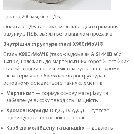
Ціна за 200 мм, без ПДВ,
Оплата з ПДВ так само можлива, для отримання
рахунку з ПДВ, зв'яжіться з відділом продажів
Внутрішня структура сталі X90CrMoV18
Сталь
X90CrMoV18
(також відома як
AISI 440B
або
1.4112
) належить до мартенситних корозійностійких
сталей із підвищеним вмістом вуглецю та хрому.
Після термічної обробки її мікроструктура в
основному складається з таких елементів:
Мартенсит
— формує основу матеріалу та
забезпечує високу твердість і міцність.
Хромові карбіди (Cr₇C₃ і Cr₁₁C₆)
— суттєво
підвищують зносостійкість сталі.
Карбіди молібдену та ванадію
— додають