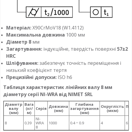
Матеріал:
X90CrMoV18 (W1.4112)
Максимальна довжина
1000 мм
Діаметр 8
мм
Загартування:
індукційне, твердість поверхні
57±2
HRC
Шліфування:
забезпечує точність переміщення і
низький коефіцієнт тертя
Прецизійні допуски:
ISO h6
Таблиця характеристик лінійних валу 8 мм
діаметру серії NI-WRA від NIMET SRL
Діаметр
Вага
Глибина
Довжина
Округлість
Па
валу
(кг/
Серія
загартування
(мм)
(мкм)
(мм)
м)
(мм)
NI-
8
0.39
WRA
1000
0.4 ÷ 0.9
4
6
8