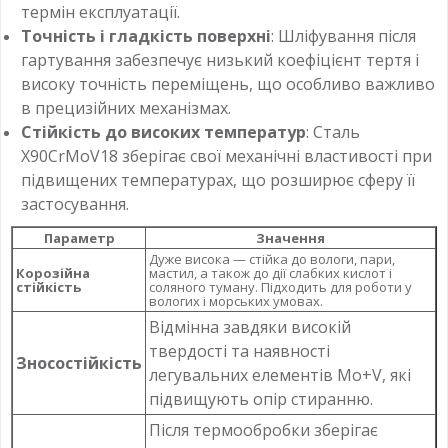
термін експлуатації.
Точність і гладкість поверхні
: Шліфування після
гартування забезпечує низький коефіцієнт тертя і
високу точність переміщень, що особливо важливо
в прецизійних механізмах.
Стійкість до високих температур
: Сталь
X90CrMoV18 зберігає свої механічні властивості при
підвищених температурах, що розширює сферу її
застосування.
Параметр
Значення
Дуже висока — стійка до вологи, пари,
Корозійна
мастил, а також до дії слабких кислот і
стійкість
соляного туману. Підходить для роботи у
вологих і морських умовах.
Відмінна завдяки високій
твердості та наявності
Зносостійкість
легувальних елементів Mo+V, які
підвищують опір стиранню.
Після термообробки зберігає