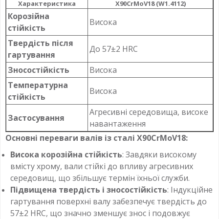
Характеристика
X90CrMoV18 (W1.4112)
Корозійна
Висока
стійкість
Твердість після
До 57±2 HRC
гартування
Зносостійкість
Висока
Температурна
Висока
стійкість
Агресивні середовища, високе
Застосування
навантаження
Основні переваги валів із сталі X90CrMoV18:
Висока корозійна стійкість
: Завдяки високому
вмісту хрому, вали стійкі до впливу агресивних
середовищ, що збільшує термін їхньої служби.
Підвищена твердість і зносостійкість
: Індукційне
гартування поверхні валу забезпечує твердість до
57±2 HRC, що значно зменшує знос і подовжує