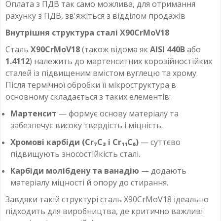
Оплата з ПДВ так само можлива, для отримання
рахунку з ПДВ, зв'яжіться з відділом продажів
Внутрішня структура сталі X90CrMoV18
Сталь
X90CrMoV18
(також відома як
AISI 440B
або
1.4112
) належить до мартенситних корозійностійких
сталей із підвищеним вмістом вуглецю та хрому.
Після термічної обробки її мікроструктура в
основному складається з таких елементів:
Мартенсит
— формує основу матеріалу та
забезпечує високу твердість і міцність.
Хромові карбіди (Cr₇C₃ і Cr₁₁C₆)
— суттєво
підвищують зносостійкість сталі.
Карбіди молібдену та ванадію
— додають
матеріалу міцності й опору до стирання.
Завдяки такій структурі сталь X90CrMoV18 ідеально
підходить для виробництва, де критично важливі