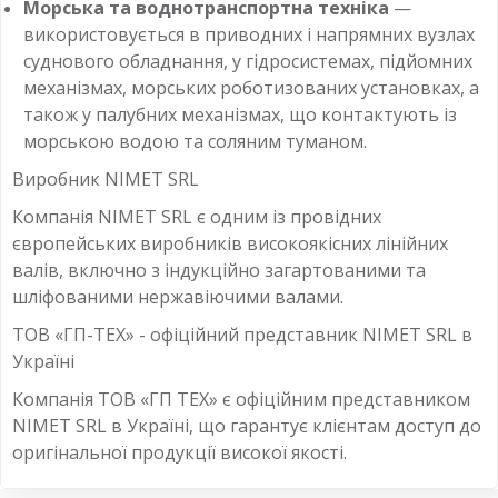
Морська та воднотранспортна техніка
—
використовується в приводних і напрямних вузлах
суднового обладнання, у гідросистемах, підйомних
механізмах, морських роботизованих установках, а
також у палубних механізмах, що контактують із
морською водою та соляним туманом.
Виробник NIMET SRL
Компанія NIMET SRL є одним із провідних
європейських виробників високоякісних лінійних
валів, включно з індукційно загартованими та
шліфованими нержавіючими валами.
ТОВ «ГП-ТЕХ» - офіційний представник NIMET SRL в
Україні
Компанія ТОВ «ГП ТЕХ» є офіційним представником
NIMET SRL в Україні, що гарантує клієнтам доступ до
оригінальної продукції високої якості.