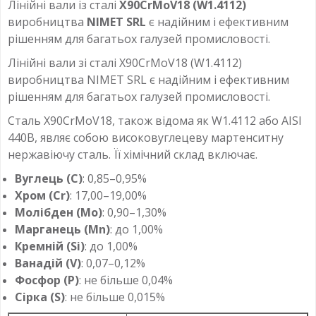
Лінійні вали із сталі
X90CrMoV18 (W1.4112)
виробництва
NIMET SRL
є надійним і ефективним
рішенням для багатьох галузей промисловості.
Лінійні вали зі сталі X90CrMoV18 (W1.4112)
виробництва NIMET SRL є надійним і ефективним
рішенням для багатьох галузей промисловості.
Сталь X90CrMoV18, також відома як W1.4112 або AISI
440B, являє собою високовуглецеву мартенситну
нержавіючу сталь. Її хімічний склад включає.
Вуглець (C)
: 0,85–0,95%
Хром (Cr)
: 17,00–19,00%
Молібден (Mo)
: 0,90–1,30%
Марганець (Mn)
: до 1,00%
Кремній (Si)
: до 1,00%
Ванадій (V)
: 0,07–0,12%
Фосфор (P)
: не більше 0,04%
Сірка (S)
: не більше 0,015%