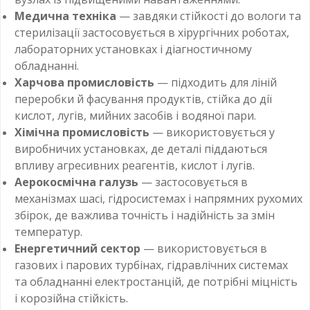
Медична техніка
— завдяки стійкості до вологи та
стерилізації застосовується в хірургічних роботах,
лабораторних установках і діагностичному
обладнанні.
Харчова промисловість
— підходить для ліній
переробки й фасування продуктів, стійка до дії
кислот, лугів, мийних засобів і водяної пари.
Хімічна промисловість
— використовується у
виробничих установках, де деталі піддаються
впливу агресивних реагентів, кислот і лугів.
Аерокосмічна галузь
— застосовується в
механізмах шасі, гідросистемах і напрямних рухомих
збірок, де важлива точність і надійність за змін
температур.
Енергетичний сектор
— використовується в
газових і парових турбінах, гідравлічних системах
та обладнанні електростанцій, де потрібні міцність
і корозійна стійкість.