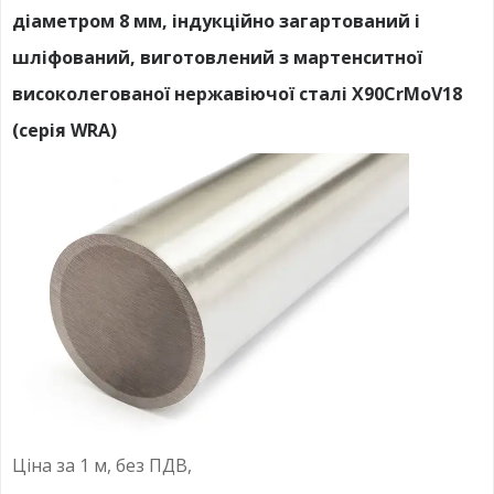
діаметром 8 мм, індукційно загартований і
шліфований, виготовлений з мартенситної
високолегованої нержавіючої сталі X90CrMoV18
(серія WRA)
Ціна за 1 м, без ПДВ,