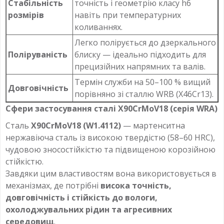
Стабільність
точність і геометрію класу h6
розмірів
навіть при температурних
коливаннях.
Легко полірується до дзеркального
Поліруваність
блиску — ідеально підходить для
прецизійних напрямних та валів.
Термін служби на 50–100 % вищий
Довговічність
порівняно зі сталлю WRB (X46Cr13).
Сфери застосування сталі X90CrMoV18 (серія WRA)
Сталь
X90CrMoV18 (W1.4112)
— мартенситна
нержавіюча сталь із високою твердістю (58–60 HRC),
чудовою зносостійкістю та підвищеною корозійною
стійкістю.
Завдяки цим властивостям вона використовується в
механізмах, де потрібні
висока точність,
довговічність і стійкість до вологи,
охолоджувальних рідин та агресивних
середовищ
.