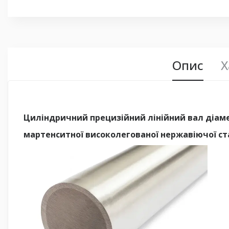
Опис
Х
Циліндричний прецизійний лінійний вал діаме
мартенситної високолегованої нержавіючої ста