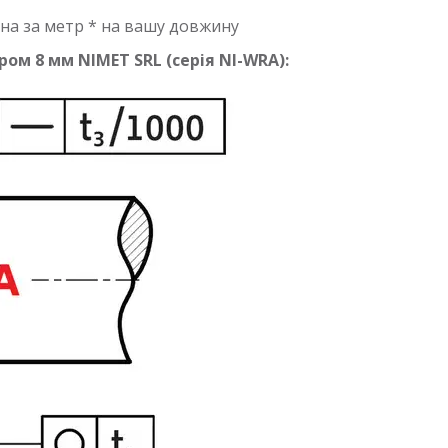
на за метр * на вашу довжину
ом 8 мм NIMET SRL (серія NI-WRA):