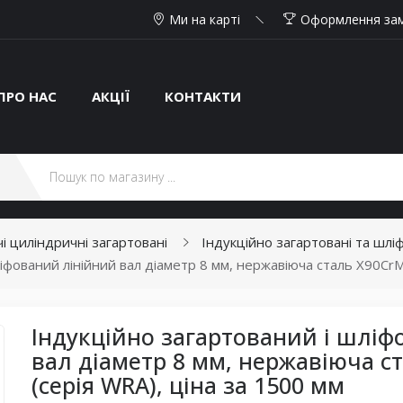
Ми на карті
Оформлення за
ПРО НАС
АКЦІЇ
КОНТАКТИ
і циліндричні загартовані
Індукційно загартовані та шлі
іфований лінійний вал діаметр 8 мм, нержавіюча сталь X90CrM
Індукційно загартований і шліф
вал діаметр 8 мм, нержавіюча с
(серія WRA), ціна за 1500 мм