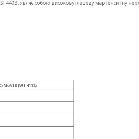
SI 440B, являє собою високовуглецеву мартенситну нерж
CrMoV18 (W1.4112)