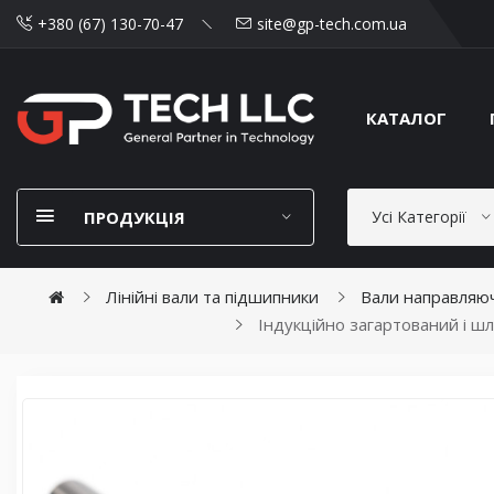
+380 (67) 130-70-47
site@gp-tech.com.ua
КАТАЛОГ
ПРОДУКЦІЯ
Усі Категорії
Лінійні вали та підшипники
Вали направляюч
Індукційно загартований і шл