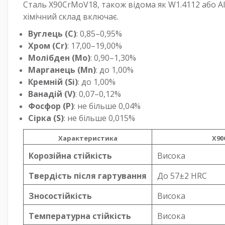
Сталь X90CrMoV18, також відома як W1.4112 або AI
хімічний склад включає.
Вуглець (C)
: 0,85–0,95%
Хром (Cr)
: 17,00–19,00%
Молібден (Mo)
: 0,90–1,30%
Марганець (Mn)
: до 1,00%
Кремній (Si)
: до 1,00%
Ванадій (V)
: 0,07–0,12%
Фосфор (P)
: не більше 0,04%
Сірка (S)
: не більше 0,015%
Характеристика
X90
Корозійна стійкість
Висока
Твердість після гартування
До 57±2 HRC
Зносостійкість
Висока
Температурна стійкість
Висока