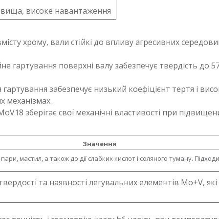
овища, високе навантаження
вмісту хрому, вали стійкі до впливу агресивних середов
ійне гартування поверхні валу забезпечує твердість до 
я гартування забезпечує низький коефіцієнт тертя і висо
х механізмах.
rMoV18 зберігає свої механічні властивості при підвище
Значення
пари, мастил, а також до дії слабких кислот і соляного туману. Підходи
 твердості та наявності легувальних елементів Mo+V, як