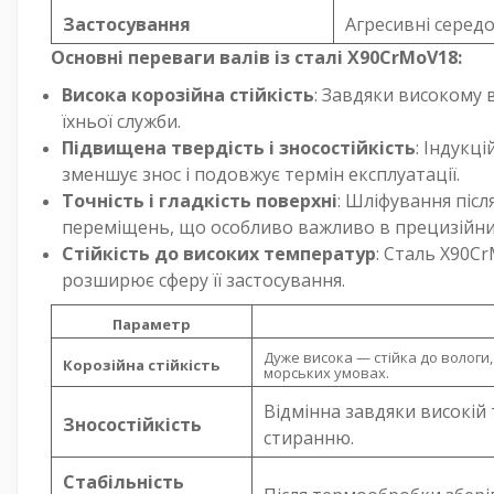
Застосування
Агресивні серед
Основні переваги валів із сталі X90CrMoV18:
Висока корозійна стійкість
: Завдяки високому 
їхньої служби.
Підвищена твердість і зносостійкість
: Індукц
зменшує знос і подовжує термін експлуатації.
Точність і гладкість поверхні
: Шліфування післ
переміщень, що особливо важливо в прецизійни
Стійкість до високих температур
: Сталь X90C
розширює сферу її застосування.
Параметр
Дуже висока — стійка до вологи, 
Корозійна стійкість
морських умовах.
Відмінна завдяки високій
Зносостійкість
стиранню.
Стабільність