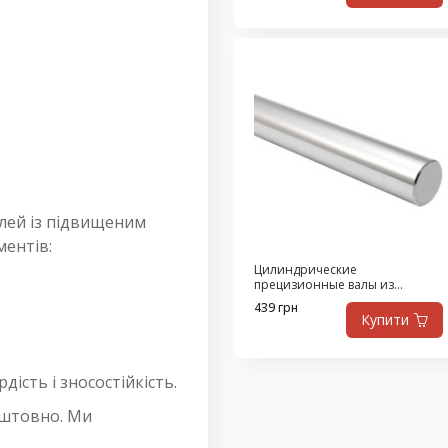
алей із підвищеним
ментів:
Цилиндрические
прецизионные валы из
нержавеющей стали WRA6
439 грн
диаметром 6 мм, цена за 1 м
Купити
ість і зносостійкість.
оштовно. Ми