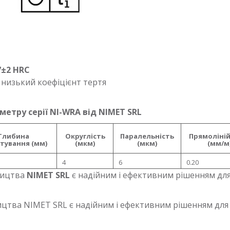
±2 HRC
 низький коефіцієнт тертя
етру серії NI-WRA від NIMET SRL
Глибина
Округлість
Паралельність
Прямоліній
тування (мм)
(мкм)
(мкм)
(мм/м
4
6
0.20
ицтва
NIMET SRL
є надійним і ефективним рішенням для
ництва NIMET SRL є надійним і ефективним рішенням для