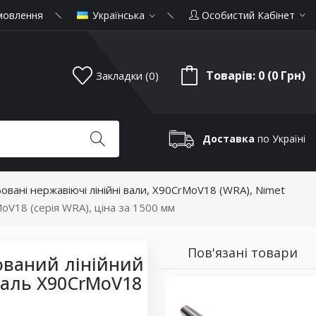
мовлення
Українська
Особистий Кабінет
Товарів: 0 (0 Грн)
Закладки (0)
Доставка
по Україні
фовані нержавіючі лінійні вали, X90CrMoV18 (WRA), Nimet
oV18 (серія WRA), ціна за 1500 мм
Пов'язані товари
ований лінійний
таль X90CrMoV18