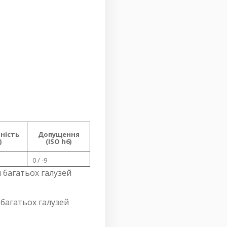
ність
Допущення
)
(ISO h6)
0 / -9
 багатьох галузей
 багатьох галузей