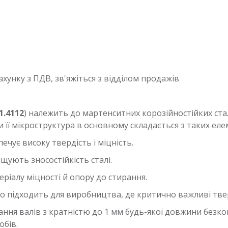
хунку з ПДВ, зв'яжіться з відділом продажів
1.4112
) належить до мартенситних корозійностійких ст
 її мікроструктура в основному складається з таких еле
чує високу твердість і міцність.
щують зносостійкість сталі.
іалу міцності й опору до стирання.
о підходить для виробництва, де критично важливі тверд
ання валів з кратністю до 1 мм будь-якої довжини безк
обів.