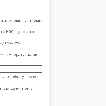
ищ, що збільшує термін
57±2 HRC, що значно
ку точність
них температурах, що
ть для роботи у вологих і
і підвищують опір