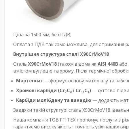
Ціна за 1500 мм, без ПДВ,
Оплата з ПДВ так само можлива, для отримання ра
Внутрішня структура сталі X90CrMoV18
Сталь
X90CrMoV18
(також відома як
AISI 440B
або
вмістом вуглецю та хрому. Після термічної обробки
Мартенсит
— формує основу матеріалу та забезпе
Хромові карбіди (Cr₇C₃ і Cr₁₁C₆)
— суттєво підви
Карбіди молібдену та ванадію
— додають матер
Завдяки такій структурі сталь X90CrMoV18 ідеальн
Наша компанія ТОВ ГП ТЕХ пропонує послуги з різ
гарантуємо високу якість і точність усіх наших вир