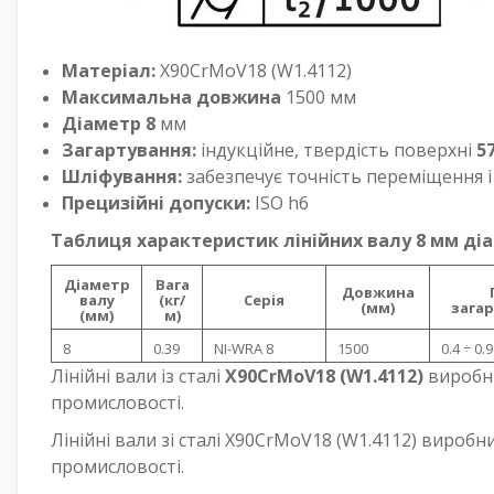
Матеріал:
X90CrMoV18 (W1.4112)
Максимальна довжина
1500 мм
Діаметр 8
мм
Загартування:
індукційне, твердість поверхні
57
Шліфування:
забезпечує точність переміщення і
Прецизійні допуски:
ISO h6
Таблиця характеристик лінійних валу 8 мм діам
Діаметр
Вага
Довжина
валу
(кг/
Серія
(мм)
загар
(мм)
м)
8
0.39
NI-WRA 8
1500
0.4 ÷ 0.9
Лінійні вали із сталі
X90CrMoV18 (W1.4112)
виробн
промисловості.
Лінійні вали зі сталі X90CrMoV18 (W1.4112) вироб
промисловості.