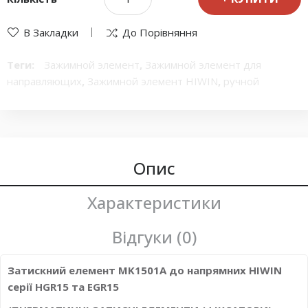
В Закладки
До Порівняння
Теги:
Зажимной элемент
,
Зажимной элемент для
направляющих
,
Зажимной элемент HIWIN
,
ручной
Зажимной элемент
,
Пневматический Зажимной элемент
,
Пневматический Зажимной элемент для направляющих
,
Пневматический Зажимной элемент HIWIN
,
Пневматический ручной Зажимной элемент
Опис
Характеристики
Відгуки (0)
Затискний елемент MK1501A до напрямних HIWIN
серії HGR15 та EGR15