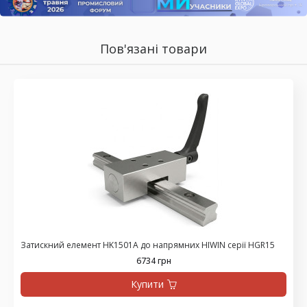
Пов'язані товари
Затискний елемент HK1501A до напрямних HIWIN серії HGR15
6734 грн
Купити