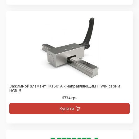
Зажимной элемент HK1501A к направляющим HIWIN серии
HGR15
6734 грн
Купити