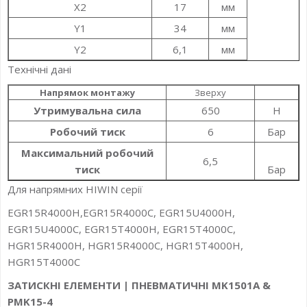
X2
17
мм
Y1
34
мм
Y2
6,1
мм
Технічні дані
Напрямок монтажу
Зверху
Утримувальна сила
650
Н
Робочий тиск
6
Бар
Максимальний робочий
6,5
тиск
Бар
Для напрямних HIWIN серії
EGR15R4000H,EGR15R4000C, EGR15U4000H,
EGR15U4000C, EGR15T4000H, EGR15T4000C,
HGR15R4000H, HGR15R4000C, HGR15T4000H,
HGR15T4000C
ЗАТИСКНІ ЕЛЕМЕНТИ | ПНЕВМАТИЧНІ MK1501A &
PMK15-4