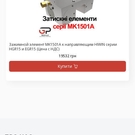
Зажимной элемент MK1501A к направляющим HIWIN серии
HGR15 и EGR15 (Цена с НДС)
19532 грн
Купити