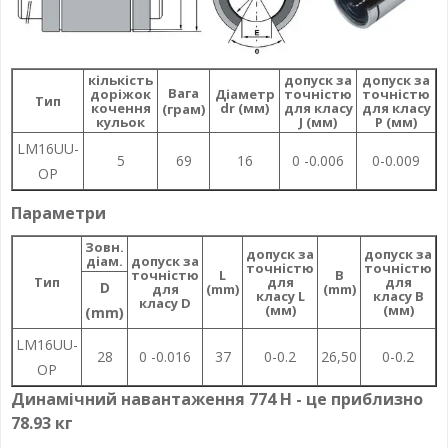
кількість
допуск за
допуск за
Вага
доріжок
Діаметр
точністю
точністю
Тип
кочення
dr (мм)
для класу
для класу
(грам)
кульок
J (мм)
P (мм)
LM16UU-
5
69
16
0 -0.006
0-0.009
OP
Параметри
Зовн.
допуск за
допуск за
діам.
допуск за
точністю
точністю
точністю
L
B
Тип
для
для
D
для
(mm)
(mm)
(
класу L
класу В
класу D
(мм)
(мм)
(mm)
LM16UU-
28
0 -0.016
37
0-0.2
26,50
0-0.2
1
OP
Динамічний навантаження 774 Н - це приблизно
78.93 кг