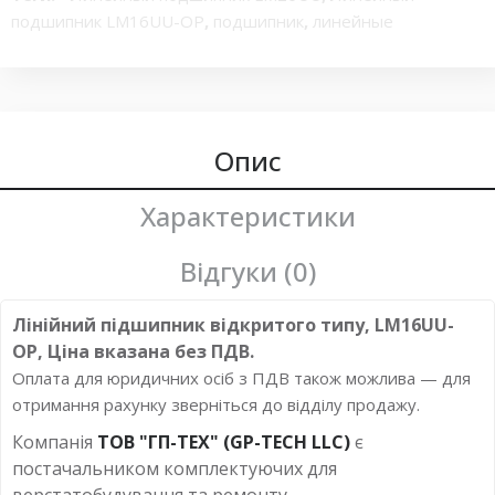
подшипник LM16UU-OP
,
подшипник
,
линейные
подшипники lm20uu
,
подшипник скольжения
,
линейные
шариковые подшипники
,
lm20uu
,
элемент качения
линейного подшипника
,
Подшипник линейного
перемещения LM20UU
,
LM20UU с двусторонними
уплотнениями
,
Шарикоподшипник линейного
Опис
перемещения LM20UU
,
Линейный подшипник с цельным
корпусом
,
Шариковый подшипник линейного
,
LM20UU
Характеристики
Линейный подшипник 16 мм.
Відгуки (0)
Лінійний підшипник відкритого типу, LM16UU-
OP, Ціна вказана без ПДВ.
Оплата для юридичних осіб з ПДВ також можлива — для
отримання рахунку зверніться до відділу продажу.
Компанія
ТОВ "ГП-ТЕХ" (GP-TECH LLC)
є
постачальником комплектуючих для
верстатобудування та ремонту.