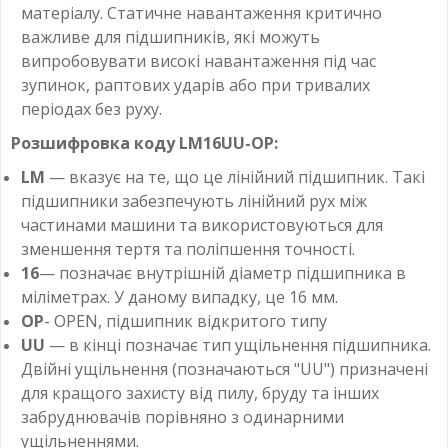
матеріалу. Статичне навантаження критично
важливе для підшипників, які можуть
випробовувати високі навантаження під час
зупинок, раптових ударів або при тривалих
періодах без руху.
Розшифровка коду LM16UU-OP:
LM
— вказує на те, що це лінійний підшипник. Такі
підшипники забезпечують лінійний рух між
частинами машини та використовуються для
зменшення тертя та поліпшення точності.
16
— позначає внутрішній діаметр підшипника в
міліметрах. У даному випадку, це 16 мм.
ОР
- OPEN, підшипник відкритого типу
UU
— в кінці позначає тип ущільнення підшипника.
Двійні ущільнення (позначаються "UU") призначені
для кращого захисту від пилу, бруду та інших
забруднювачів порівняно з одинарними
ущільненнями.