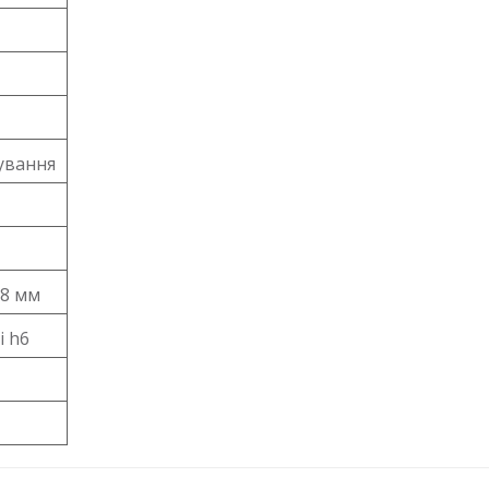
ування
,8 мм
і h6