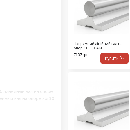
Напрямний лінійний вал на
опорі SBR30, 4 м
7137 грн
Купити
0
,
линейный вал на опоре
йный вал на опоре sbr30
,
порной рейке sbr30
,
опоре
,
линейный вал с
ический рельс
,
вляющие валы на опоре