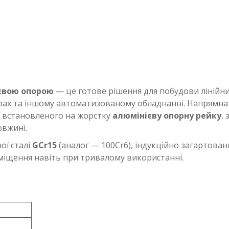
євою опорою
— це готове рішення для побудови лінійн
рах та іншому автоматизованому обладнанні. Напрямна 
, встановленого на жорстку
алюмінієву опорну рейку
,
вжині.
ої сталі
GCr15
(аналог — 100Cr6), індукційно загартова
реміщення навіть при тривалому використанні.