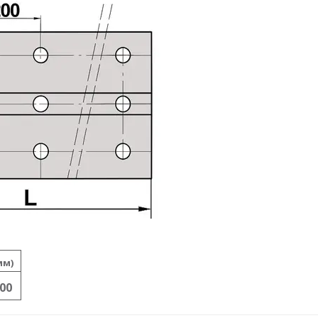
мм)
00