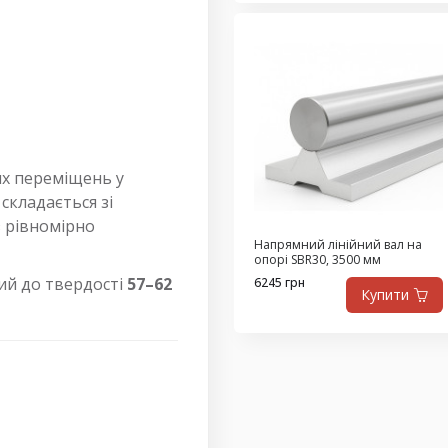
их переміщень у
складається зі
 з рівномірно
Напрямний лінійний вал на
опорі SBR30, 3500 мм
ний до твердості
57–62
6245 грн
Купити