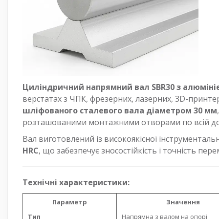
Циліндричний напрямний вал SBR30 з алюміні
верстатах з ЧПК, фрезерних, лазерних, 3D-принте
шліфованого сталевого вала діаметром 30 мм
розташованими монтажними отворами по всій до
Вал виготовлений із високоякісної інструментальн
HRC
, що забезпечує зносостійкість і точність пе
Технічні характеристики:
Параметр
Значення
Тип
Напрямна з валом на опорі