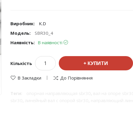
Виробник:
K.D
Модель:
SBR30_4
Наявність:
В наявності
КУПИТИ
Кількість
В Закладки
До Порівняння
Теги:
опорная направляющая sbr30
,
вал на опоре sbr3
sbr30
,
линейный вал с опорой sbr30
,
направляющий лине
цилиндрический рельс sbr30
,
цилиндрический вал на о
опорная направляющая
,
вал на опоре
,
линейный вал на 
опорой
,
направляющий линейный вал на опоре
,
цилиндр
цилиндрический вал на опорной рейке
,
линейные напра