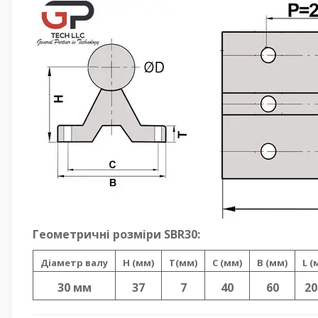
Геометричні розміри SBR30:
Діаметр валу
H (мм)
T(мм)
C (мм)
B (мм)
L (
30 мм
37
7
40
60
20