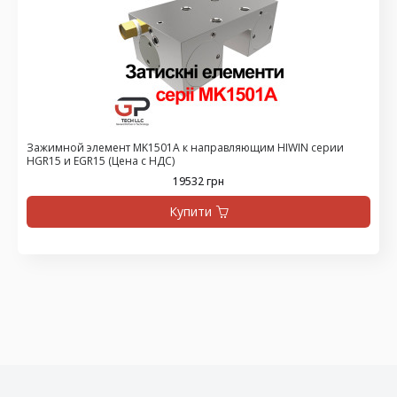
Зажимной элемент MK1501A к направляющим HIWIN серии
HGR15 и EGR15 (Цена с НДС)
19532 грн
Купити