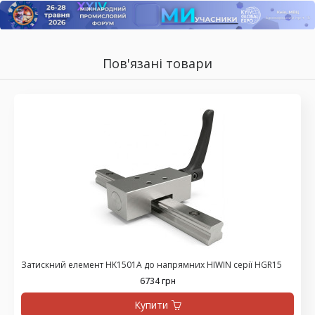
Пов'язані товари
Затискний елемент HK1501A до напрямних HIWIN серії HGR15
6734 грн
Купити