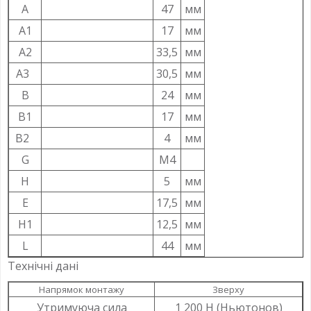
A
47
мм
A1
17
мм
A2
33,5
мм
A3
30,5
мм
B
24
мм
B1
17
мм
B2
4
мм
G
M4
H
5
мм
E
17,5
мм
H1
12,5
мм
L
44
мм
Технічні дані
Напрямок монтажу
Зверху
Утримуюча сила
1 200 Н (Ньютонов)