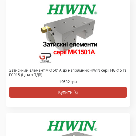
Затискний елемент MK1501A до напрямних HIWIN серії HGR15 та
EGR15 (Ціна з ПДВ)
19532 грн
Купити