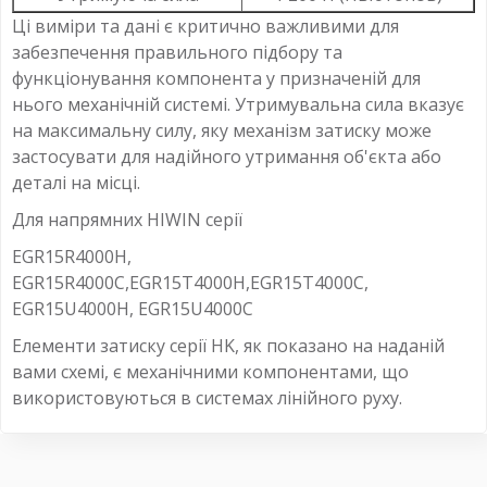
Ці виміри та дані є критично важливими для
забезпечення правильного підбору та
функціонування компонента у призначеній для
нього механічній системі. Утримувальна сила вказує
на максимальну силу, яку механізм затиску може
застосувати для надійного утримання об'єкта або
деталі на місці.
Для напрямних HIWIN серії
EGR15R4000H,
EGR15R4000C,EGR15T4000H,EGR15T4000C,
EGR15U4000H, EGR15U4000C
Елементи затиску серії HK, як показано на наданій
вами схемі, є механічними компонентами, що
використовуються в системах лінійного руху.