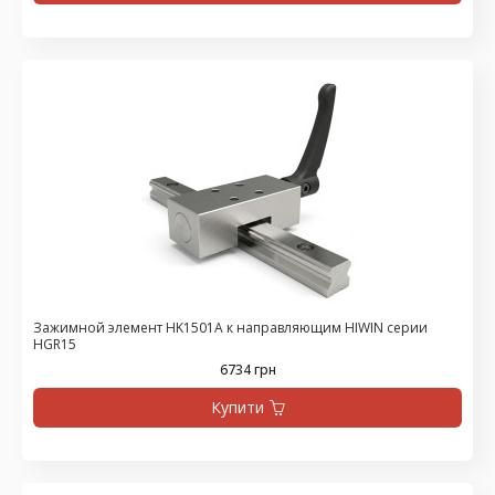
Зажимной элемент HK1501A к направляющим HIWIN серии
HGR15
6734 грн
Купити