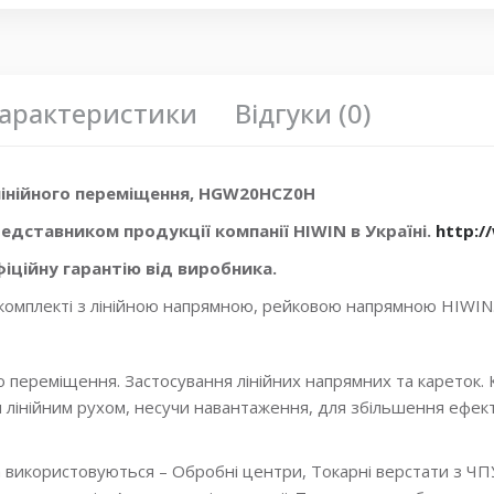
арактеристики
Відгуки (0)
лінійного переміщення, HGW20HCZ0H
едставником продукції компанії HIWIN в Україні.
http:/
іційну гарантію від виробника.
 комплекті з лінійною напрямною, рейковою напрямною HIWIN
 переміщення. Застосування лінійних напрямних та кареток. К
я лінійним рухом, несучи навантаження, для збільшення ефект
а використовуються – Обробні центри, Токарні верстати з ЧП