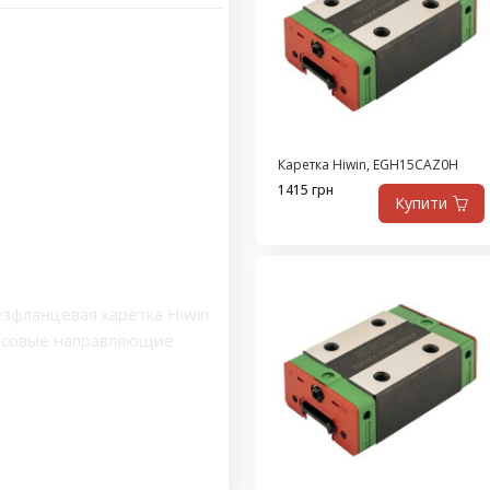
Каретка Hiwin, EGH15CAZ0H
1415 грн
Купити
зфланцевая каретка Hiwin
ьсовые направляющие
ильные каретки HGW
,
Блок
направляющей высокой
 подшипник
,
каретка 20
рузоподъемные профильные