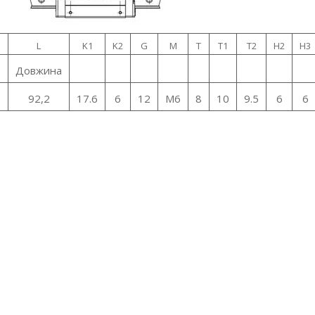
L
K1
K2
G
M
T
T1
T2
H2
H3
Довжина
2
92,2
17.6
6
12
M6
8
10
9.5
6
6