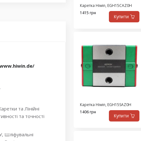
Каретка Hiwin, EGH15CAZ0H
1415 грн
Купити
/www.hiwin.de/
.
Каретка Hiwin, EGH15SAZ0H
аретки та Лінійні
1406 грн
Купити
ивності та точності
У, Шліфувальні