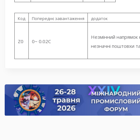
Код
Попереднє завантаження
додаток
Незмінний напрямок 
Z0
0~ 0.02C
незначні поштовхи та