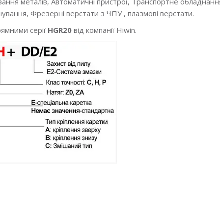
ізання металів, Автоматичні пристрої, Транспортне обладнан
ування, Фрезерні верстати з ЧПУ , плазмові верстати.
рямними серії
HGR20
від компанії Hiwin.