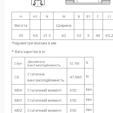
H
H1
N
W
B
B1
C
L1
Висота
Ширина
30
4.6
21.5
63
53
5
40
65,
*параметри вказані в мм
* Вага каретки в кг
Динамічна
N
Cdyn
32.700
вантажопідйомність
Статична
N
C0
47.960
вантажопідйомність
Nm
M0X
Статичний момент
350
Nm
M0Y
Статичний момент
350
Nm
M0Z
Статичний момент
350