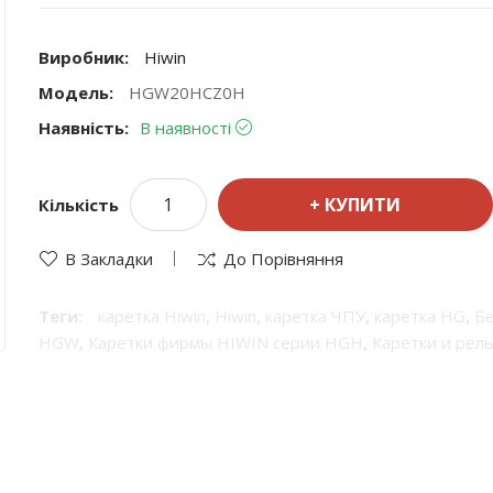
Виробник:
Hiwin
Модель:
HGW20HCZ0H
Наявність:
В наявності
КУПИТИ
Кількість
В Закладки
До Порівняння
Теги:
каретка Hiwin
,
Hiwin
,
каретка ЧПУ
,
каретка HG
,
Бе
HGW
,
Каретки фирмы HIWIN серии HGH
,
Каретки и рел
HIWIN
,
Каретка фланцева
,
Супер-грузоподъемные проф
системы линейного перемещения
,
каретка шариковой 
грузоподъемности
,
каретка Класс точности H
,
Линейный
размера
,
Блок системи лінійного переміщення
,
Супер-г
каретки HGH