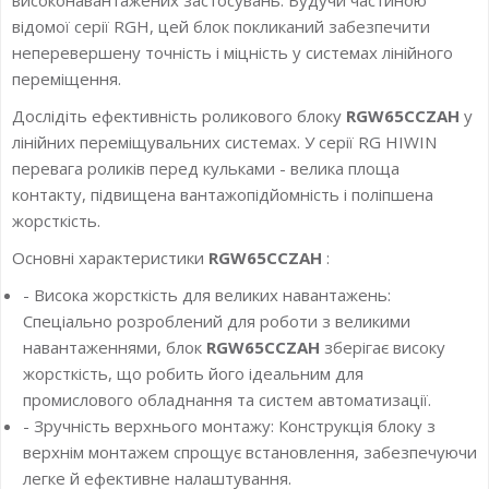
відомої серії RGH, цей блок покликаний забезпечити
неперевершену точність і міцність у системах лінійного
переміщення.
Дослідіть ефективність роликового блоку
RGW65CCZAH
у
лінійних переміщувальних системах. У серії RG HIWIN
перевага роликів перед кульками - велика площа
контакту, підвищена вантажопідйомність і поліпшена
жорсткість.
Основні характеристики
RGW65CCZAH
:
- Висока жорсткість для великих навантажень:
Спеціально розроблений для роботи з великими
навантаженнями, блок
RGW65CCZAH
зберігає високу
жорсткість, що робить його ідеальним для
промислового обладнання та систем автоматизації.
- Зручність верхнього монтажу: Конструкція блоку з
верхнім монтажем спрощує встановлення, забезпечуючи
легке й ефективне налаштування.