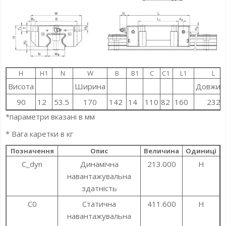
H
H1
N
W
B
B1
C
C1
L1
L
Висота
Ширина
Довжин
90
12
53.5
170
142
14
110
82
160
232
*параметри вказані в мм
* Вага каретки в кг
Позначення
Опис
Величина
Одиниці
C_dyn
Динамічна
213.000
Н
навантажувальна
здатність
C0
Статична
411.600
Н
навантажувальна