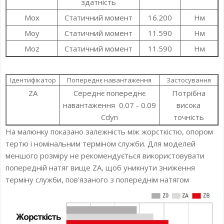
здатність
Mox
Статичний момент
16.200
Нм
Moy
Статичний момент
11.590
Нм
Moz
Статичний момент
11.590
Нм
Ідентифікатор
Попереднє навантаження
Застосування
ZA
Середнє попереднє
Потрібна
навантаження 0.07 - 0.09
висока
Cdyn
точність
На малюнку показано залежність між жорсткістю, опором
тертю і номінальним терміном служби. Для моделей
меншого розміру не рекомендується використовувати
попередній натяг вище ZA, щоб уникнути зниження
терміну служби, пов'язаного з попереднім натягом