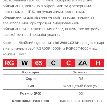
обладнання, включно з обробними та фрезерними
верстатами з ЧПК, шліфувальними верстатами,
обладнанням для різання металів, автоматичними та
транспортними пристроями, вимірювальним
обладнанням, а також іншим обладнанням, яке потребує
високої точності позиціонування.
Каретка (Лінійний підшипник)
RGW65CCZAH
працює в парі
з напрямними серії RGR65R4000H и RGR65T4000H від
компанії Hiwin.
Категорія
Параметр
Серія
RG
Тип
Фланцевий блок (W)
Розмір (RG)
65
Клас навантаження
важке навантаження (C)