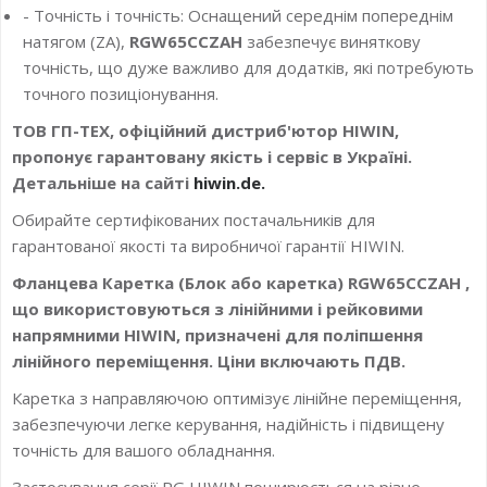
- Точність і точність: Оснащений середнім попереднім
натягом (ZA),
RGW65CCZAH
забезпечує виняткову
точність, що дуже важливо для додатків, які потребують
точного позиціонування.
ТОВ ГП-ТЕХ, офіційний дистриб'ютор HIWIN,
пропонує гарантовану якість і сервіс в Україні.
Детальніше на сайті
hiwin.de.
Обирайте сертифікованих постачальників для
гарантованої якості та виробничої гарантії HIWIN.
Фланцева Каретка (Блок або каретка) RGW65CCZAH ,
що використовуються з лінійними і рейковими
напрямними HIWIN, призначені для поліпшення
лінійного переміщення. Ціни включають ПДВ.
Каретка з направляючою оптимізує лінійне переміщення,
забезпечуючи легке керування, надійність і підвищену
точність для вашого обладнання.
Застосування серії RG HIWIN поширюється на різне