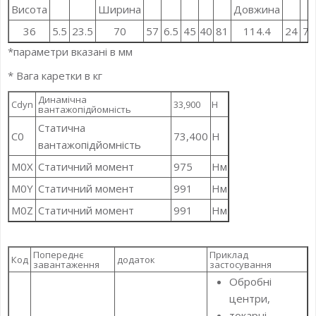
Висота
Ширина
Довжина
36
5.5
23.5
70
57
6.5
45
40
81
114.4
24
7.
*параметри вказані в мм
* Вага каретки в кг
Динамічна
Cdyn
33,900
Н
вантажопідйомність
Статична
C0
73,400
Н
вантажопідйомність
M0X
Статичний момент
975
Нм
M0Y
Статичний момент
991
Нм
M0Z
Статичний момент
991
Нм
Попереднє
Приклад
Код
додаток
завантаження
застосування
Обробні
центри,
токарні