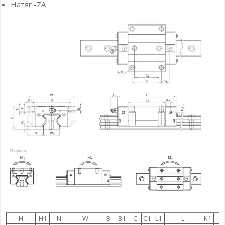
Натяг -ZA
H
H1
N
W
B
B1
C
C1
L1
L
K1
K