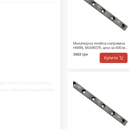
Мініатюрна лінійна напрямна
HIWIN, MGNR07R, ціна за 600 мм
з ПДВ
3663 грн
Купити
ие HIWIN
,
Рельсы Hiwin
,
нка
,
Направляющая Hiwin
,
е рельсы
,
Линейные
ляющие
,
Линейные
ейка шариковой
сы линейного
е направляющие Hiwin
,