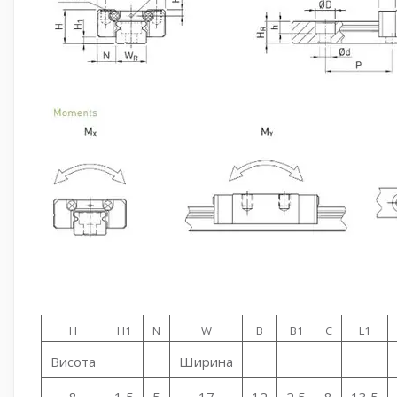
H
H1
N
W
B
B1
C
L1
Висота
Ширина
8
1,5
5
17
12
2,5
8
13,5