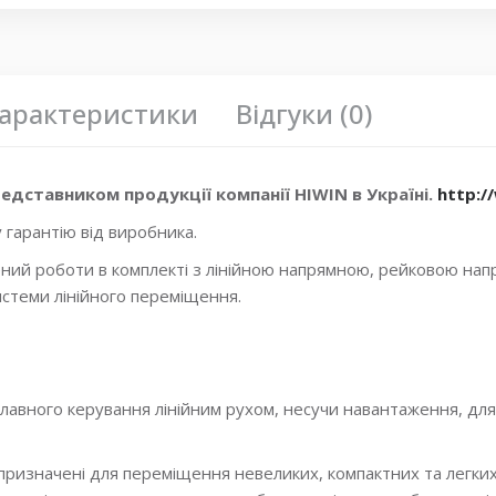
профильные линейные направляющие
,
Направляющая к
Линейные направляющие с широким профилем
,
MGWR7
MGWR7R Hiwin
,
MGWR7R _HM
,
каретки Hiwin
,
каретки м
миниатюрные каретки
арактеристики
Відгуки (0)
едставником продукції компанії HIWIN в Україні.
http:/
 гарантію від виробника.
ний роботи в комплекті з лінійною напрямною, рейковою на
стеми лінійного переміщення.
 плавного керування лінійним рухом, несучи навантаження, дл
призначені для переміщення невеликих, компактних та легки