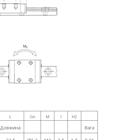
L
Gn
M
l
H2
Довжина
Вага
22,5
Ø1.2
M2
2,5
1,5
0,01