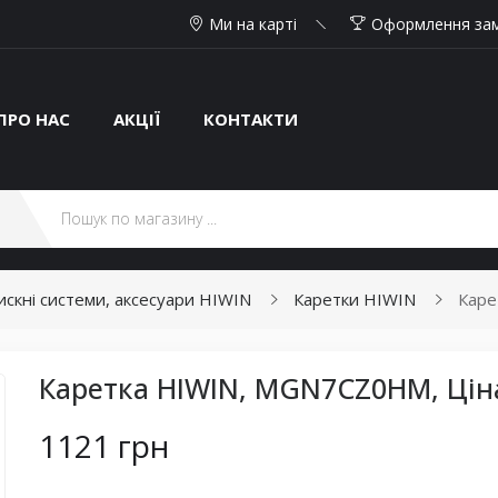
Ми на карті
Оформлення за
ПРО НАС
АКЦІЇ
КОНТАКТИ
тискні системи, аксесуари HIWIN
Каретки HIWIN
Каре
Каретка HIWIN, MGN7CZ0HM, Цін
1121 грн