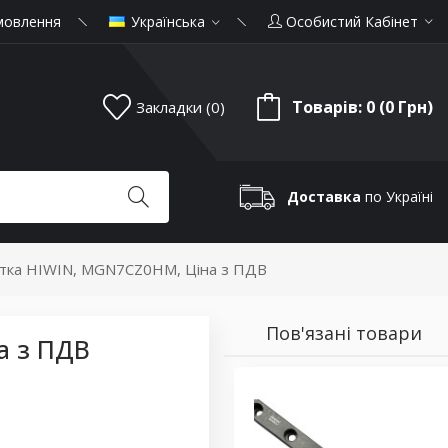
мовлення
Українська
Особистий Кабінет
Товарів: 0 (0 Грн)
Закладки (0)
Доставка
по Україні
тка HIWIN, MGN7CZ0HM, Ціна з ПДВ
Пов'язані товари
а з ПДВ