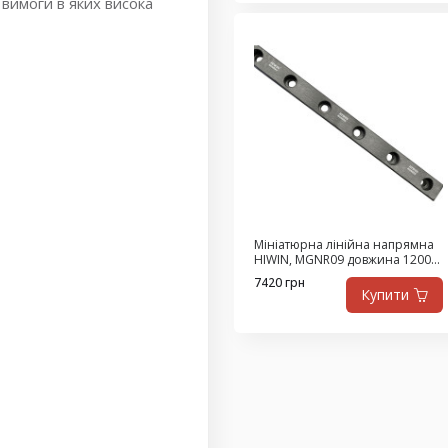
вимоги в яких висока
Мініатюрна лінійна напрямна
HIWIN, MGNR09 довжина 1200
мм (Ціна з ПДВ)
7420 грн
Купити