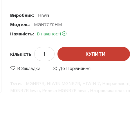
Виробник:
Hiwin
Модель:
MGN7CZ0HM
Наявність:
В наявності
КУПИТИ
Кількість
В Закладки
До Порівняння
Теги:
MGNR7R
,
HIWIN MGNR7R
,
HIWIN 7
,
Направляющ
MGNR7R hiwin
,
Рельса MGNR7R hiwin
,
Направляющая ста
продукция Hiwin
,
Hiwin рельсы
,
Линейные направляющи
прецизионные направляющие
,
Hiwin линейные направ
направляющие валы
,
шариковые направляющие Hiwin
,
р
направляющей
,
системы линейного перемещения
,
Рель
перемещения
,
Hiwin 7
,
Профильные рельсы
,
Профильны