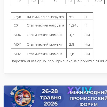
Cdyn
Динамическая нагрузка
980
Н
C0
Статическая нагрузка
1,245
Н
M0X
Статический момент
4,7
Нм
M0Y
Статический момент
2,8
Нм
M0Z
Статический момент
2,8
Нм
Каретка мініатюрної серії призначена в роботі з лін