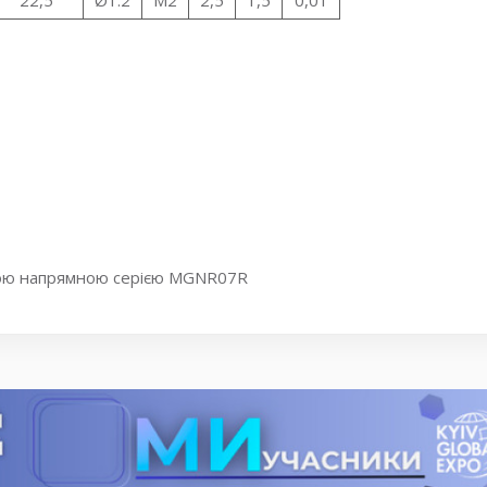
ійною напрямною серією MGNR07R