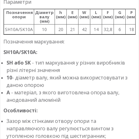
Параметри
Позначення
Діаметр
h
E
W
L
F
G
P
опори
валу
(мм)
(мм)
(мм)
(мм)
(мм)
(мм)
(мм)
(мм)
SH10А/SK10A
10
20
21
42
14
32,8
6
18
Позначення маркування:
SH10А/SK10A:
SH або SK
- тип маркування у різних виробників
різні літерні значення
10
- діаметр валу, який можна використовувати з
даною опорою
А
- матеріал, з якого виготовлена опора валу,
анодований алюміній
Особливості:
Зазор між стінками отвору опори та
направляючого валу регулюється винтом з
утопленою головкою під шестигранник;