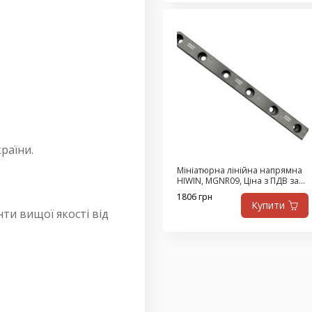
країни.
Мініатюрна лінійна напрямна
HIWIN, MGNR09, Ціна з ПДВ за
292 мм
1806 грн
Купити
и вищої якості від