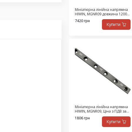
е направляющие Hiwin
,
ласса H
,
MGNR7R _HM
,
Мініатюрна лінійна напрямна
HIWIN, MGNR09 довжина 1200
R
,
HIWIN MGWR7R
,
мм (Ціна з ПДВ)
7420 грн
иниатюрной серии
,
Купити
Мініатюрна лінійна напрямна
HIWIN, MGNR09, Ціна з ПДВ за
292 мм
1806 грн
Купити