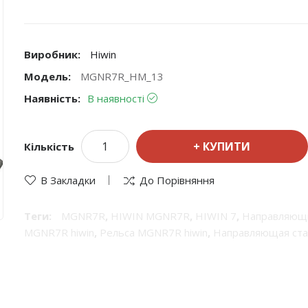
Виробник:
Hiwin
Модель:
MGNR7R_HM_13
Наявність:
В наявності
КУПИТИ
Кількість
В Закладки
До Порівняння
Теги:
MGNR7R
,
HIWIN MGNR7R
,
HIWIN 7
,
Направляющ
MGNR7R hiwin
,
Рельса MGNR7R hiwin
,
Направляющая ста
продукция Hiwin
,
Hiwin рельсы
,
Линейные направляющи
прецизионные направляющие
,
Hiwin линейные направ
направляющие валы
,
шариковые направляющие Hiwin
,
р
направляющей
,
системы линейного перемещения
,
Рель