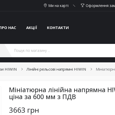
Ми на карті
Оформлення за
ПРО НАС
АКЦІЇ
КОНТАКТИ
ари HIWIN
Лінійні рельсові напрямні HIWIN
Мініатюрн
Мініатюрна лінійна напрямна H
ціна за 600 мм з ПДВ
3663 грн