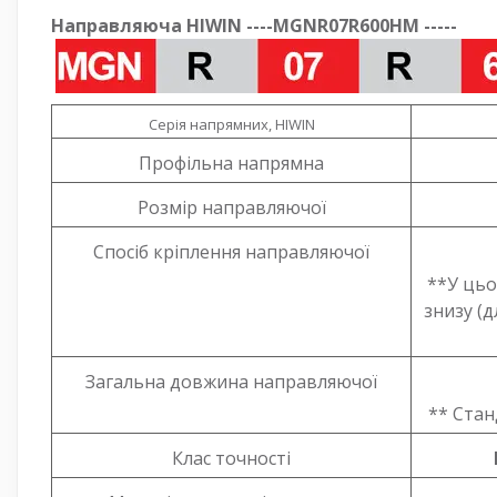
Направляюча HIWIN ----MGNR07R600HM -----
Серія напрямних, HIWIN
Профільна напрямна
Розмір направляючої
Спосіб кріплення направляючої
**У цьо
знизу (д
Загальна довжина направляючої
** Ста
Клас точності