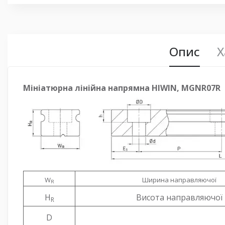
Опис
Х
Мініатюрна лінійна напрямна HIWIN, MGNR07R 
W
Ширина направляючої
R
H
Висота направляючої
R
D