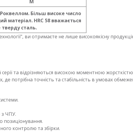
M
за Роквеллом. Більш високе число
ий матеріал. HRC 58 вважається
 тверду сталь.
ехнології", ви отримаєте не лише високоякісну продукці
 серії та відрізняються високою моментною жорсткіст
х, де потрібна точність та стабільність в умовах обмеже
системи.
 з ЧПУ.
го позиціонування.
ного контролю та збірки.