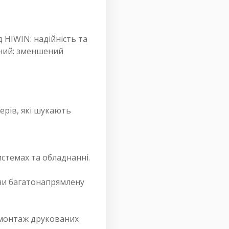
 HIWIN: надійність та
ктний: зменшений
ерів, які шукають
истемах та обладнанні.
ючи багатонапрямлену
 монтаж друкованих