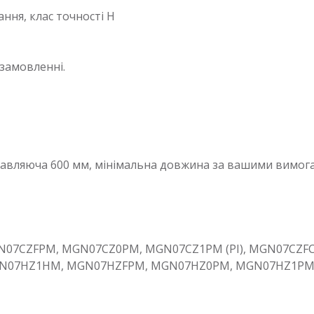
ння, клас точності H
замовленні.
равляюча 600 мм, мінімальна довжина за вашими вимога
7CZFPM, MGN07CZ0PM, MGN07CZ1PM (PI), MGN07CZF
N07HZ1HM, MGN07HZFPM, MGN07HZ0PM, MGN07HZ1PM