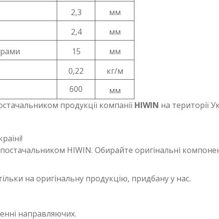
2,3
мм
2,4
мм
орами
15
мм
0,22
кг/м
600
мм
остачальником продукції компанії
HIWIN
на території У
раїні!
постачальником HIWIN. Обирайте оригінальні компонент
тільки на оригінальну продукцію, придбану у нас.
ленні направляючих.