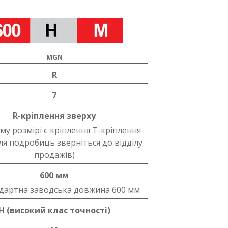
MGN
R
7
R-кріплення зверху
му розмірі є кріплення T-кріплення
ля подробиць зверніться до відділу
продажів)
600 мм
ндартна заводська довжина 600 мм
Н (високий клас точності)