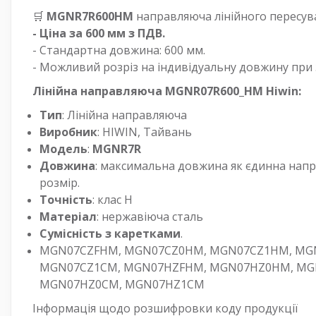
🛒
MGNR7R600HM
направляюча лінійного пересува
- Ціна за 600 мм з ПДВ.
- Стандартна довжина: 600 мм.
- Можливий розріз на індивідуальну довжину при 
Лінійна направляюча MGNR07R600_HM Hiwin:
Тип
: Лінійна направляюча
Виробник
: HIWIN,
Тайвань
Модель
:
MGNR7R
Довжина
: максимальна довжина як єдинна нап
розмір.
Точність
: клас H
Матеріал
: нержавіюча сталь
Сумісність з каретками
.
MGN07CZFHM, MGN07CZ0HM, MGN07CZ1HM, MGN0
MGN07CZ1CM, MGN07HZFHM, MGN07HZ0HM, MG
MGN07HZ0CM, MGN07HZ1CM
Інформація щодо розшифровки коду продукції