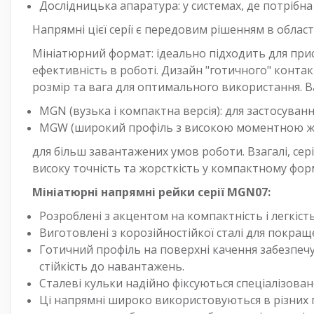
Дослідницька апаратура: у системах, де потрібна
Напрямні цієї серії є передовим рішенням в облас
Мініатюрний формат: ідеально підходить для прист
ефективність в роботі. Дизайн "готичного" контак
розмір та вага для оптимального використання. В
MGN (вузька і компактна версія): для застосуван
MGW (широкий профіль з високою моментною жо
для більш завантажених умов роботи. Взагалі, сер
високу точність та жорсткість у компактному фор
Мініатюрні напрямні рейки серії MGN07:
Розроблені з акцентом на компактність і легкіст
Виготовлені з корозійностійкої сталі для покраще
Готичний профіль на поверхні качення забезпечу
стійкість до навантажень.
Сталеві кульки надійно фіксуються спеціалізова
Ці напрямні широко використовуються в різних