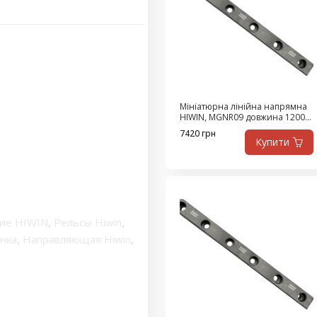
Мініатюрна лінійна напрямна
HIWIN, MGNR09 довжина 1200
мм (Ціна з ПДВ)
7420 грн
Купити
ие HIWIN
,
Рельсы Hiwin
,
нка
,
Направляющая Hiwin
,
е рельсы
,
Линейные
ляющие
,
Линейные
ейка шариковой
сы линейного