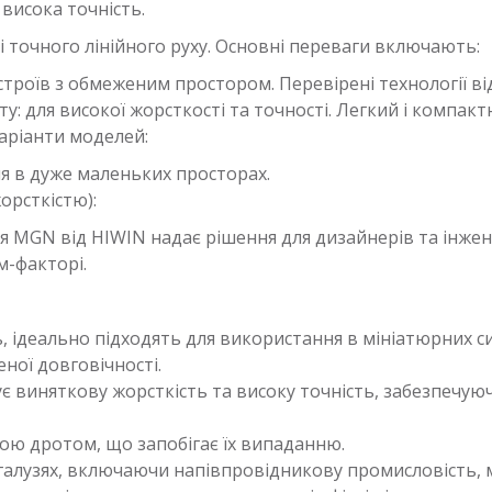
 висока точність.
ті точного лінійного руху. Основні переваги включають:
роїв з обмеженим простором. Перевірені технології від
ту: для високої жорсткості та точності. Легкий і компа
аріанти моделей:
ня в дуже маленьких просторах.
рсткістю):
ія MGN від HIWIN надає рішення для дизайнерів та інжен
м-факторі.
ь, ідеально підходять для використання в мініатюрних с
ної довговічності.
є виняткову жорсткість та високу точність, забезпечу
ною дротом, що запобігає їх випаданню.
 галузях, включаючи напівпровідникову промисловість,