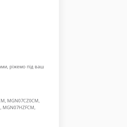
ми, ріжемо під ваш
CM, MGN07CZ0CM,
, MGN07HZFCM,