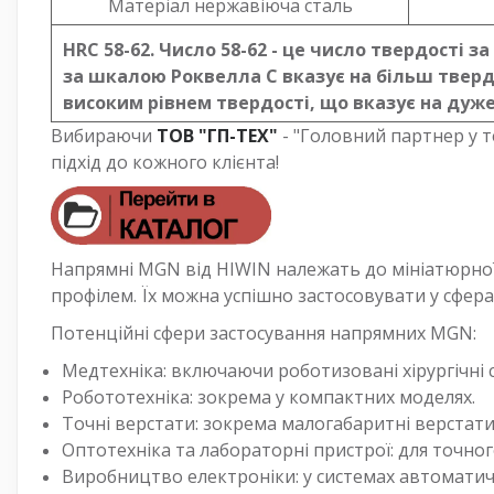
Матеріал нержавіюча сталь
HRC 58-62. Число 58-62 - це число твердості 
за шкалою Роквелла C вказує на більш тверд
високим рівнем твердості, що вказує на дуже
Вибираючи
ТОВ "ГП-ТЕХ"
- "Головний партнер у т
підхід до кожного клієнта!
Напрямні MGN від HIWIN належать до мініатюрної
профілем. Їх можна успішно застосовувати у сфера
Потенційні сфери застосування напрямних MGN:
Медтехніка: включаючи роботизовані хірургічні 
Робототехніка: зокрема у компактних моделях.
Точні верстати: зокрема малогабаритні верстати
Оптотехніка та лабораторні пристрої: для точно
Виробництво електроніки: у системах автоматич