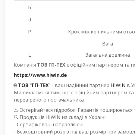
h
d
P
Крок між кріпильними отв
Вага
L
Загальна довжина
Компанія
ТОВ ГП-ТЕХ
є офіційним партнером та п
https://www.hiwin.de
🌐
ТОВ "ГП-ТЕХ
" - ваш надійний партнер
HIWIN
в Ук
Ми пишаємося тим, що є офіційним партнером та 
перевіреного постачальника.
⚠️ Остерігайтеся підробок! Гарантія поширюється 
🔍 Продукція HIWIN на складі в Україні
- Сертифіковані направляючі.
- Безкоштовний розріз під ваш розмір при замов