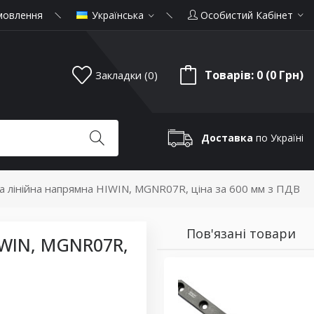
мовлення
Українська
Особистий Кабінет
Товарів: 0 (0 Грн)
Закладки (0)
Доставка
по Україні
а лінійна напрямна HIWIN, MGNR07R, ціна за 600 мм з ПДВ
Пов'язані товари
IWIN, MGNR07R,