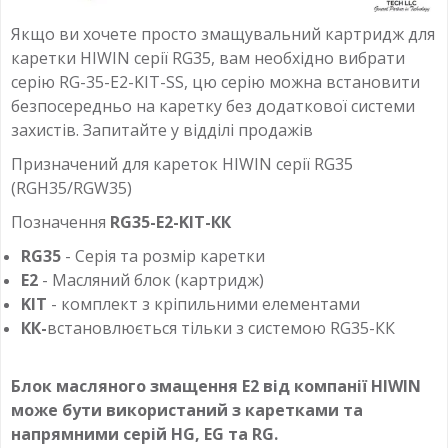
Якщо ви хочете просто змащувальний картридж для
каретки HIWIN серії RG35, вам необхідно вибрати
серію RG-35-E2-KIT-SS, цю серію можна встановити
безпосередньо на каретку без додаткової системи
захистів. Запитайте у відділі продажів
Призначений для кареток HIWIN серії RG35
(RGH35/RGW35)
Позначення
RG35-E2-KIT-КК
RG35
- Серія та розмір каретки
E2
- Масляний блок (картридж)
KIT
- комплект з кріпильними елементами
КК-
встановлюється тільки з системою RG35-КК
Блок масляного змащення E2 від компанії HIWIN
може бути використаний з каретками та
напрямними серій HG, EG та RG.