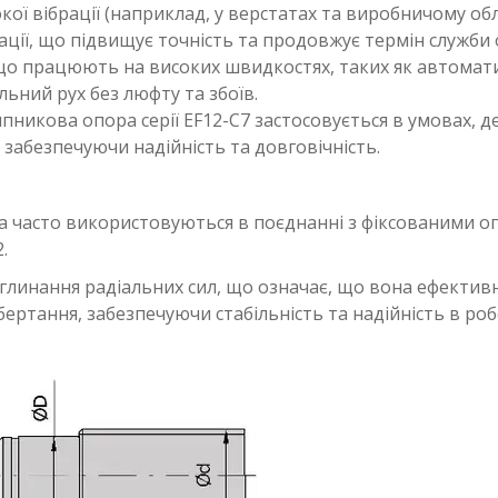
кої вібрації (наприклад, у верстатах та виробничому об
ції, що підвищує точність та продовжує термін служби
що працюють на високих швидкостях, таких як автоматич
льний рух без люфту та збоїв.
никова опора серії EF12-C7 застосовується в умовах, 
забезпечуючи надійність та довговічність.
а часто використовуються в поєднанні з фіксованими оп
.
оглинання радіальних сил, що означає, що вона ефекти
ртання, забезпечуючи стабільність та надійність в робо