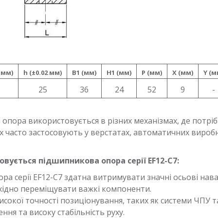
2 мм)
h (±0.02 мм)
B1 (мм)
H1 (мм)
P (мм)
X (мм)
Y (м
25
36
24
52
9
-
 опора використовується в різних механізмах, де потрі
х часто застосовують у верстатах, автоматичних виробн
овується підшипникова опора серії EF12-C7:
а серії EF12-C7 здатна витримувати значні осьові нав
бхідно переміщувати важкі компоненти.
сокої точності позиціонування, таких як системи ЧПУ 
ння та високу стабільність руху.