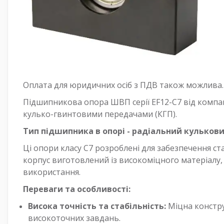
Оплата для юридичних осіб з ПДВ також можлива. 
Підшипникова опора ШВП серії EF12-C7 від компан
кулько-гвинтовими передачами (КГП).
Тип підшипника в опорі - радіальний кульков
Ці опори класу С7 розроблені для забезпечення ста
корпус виготовлений із високоміцного матеріалу, 
використання.
Переваги та особливості:
Висока точність та стабільність:
Міцна констру
високоточних завдань.