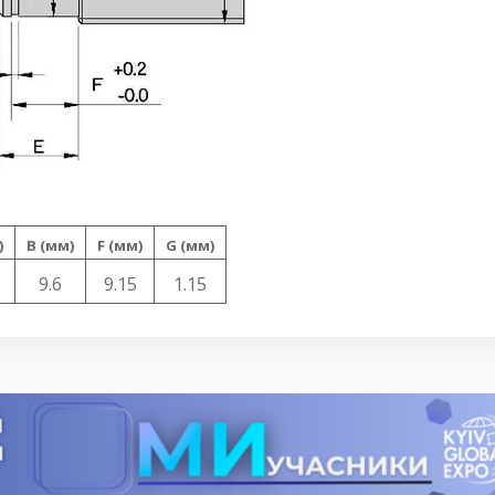
)
B (мм)
F (мм)
G (мм)
9.6
9.15
1.15