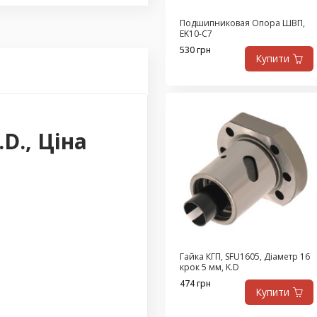
Подшипниковая Опора ШВП,
EK10-C7
530 грн
Купити
D., Ціна
Гайка КГП, SFU1605, Діаметр 16
крок 5 мм, K.D
474 грн
Купити