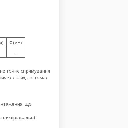
м)
Z (мм)
-
бне точне спрямування
ичих лініях, системах
антаження, що
та вимірювальні