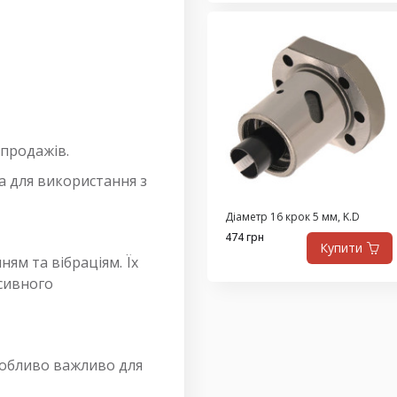
 продажів.
а для використання з
Діаметр 16 крок 5 мм, K.D
474 грн
Купити
ням та вібраціям. Їх
нсивного
собливо важливо для