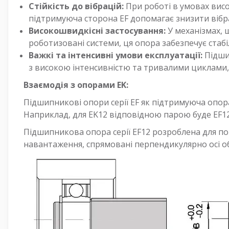
Стійкість до вібрацій:
При роботі в умовах висо
підтримуюча сторона EF допомагає знизити вібра
Високошвидкісні застосування:
У механізмах, 
роботизовані системи, ця опора забезпечує стабі
Важкі та інтенсивні умови експлуатації:
Підшип
з високою інтенсивністю та тривалими циклами, 
Взаємодія з опорами EK:
Підшипникові опори серії EF як підтримуюча опор
Наприклад, для EK12 відповідною парою буде EF12
Підшипникова опора серії EF12 розроблена для п
навантаження, спрямовані перпендикулярно осі обе