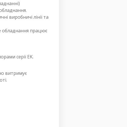
ладнанні)
 обладнання.
ні виробничі лінії та
де обладнання працює
орами серії EK.
вно витримує
ті.