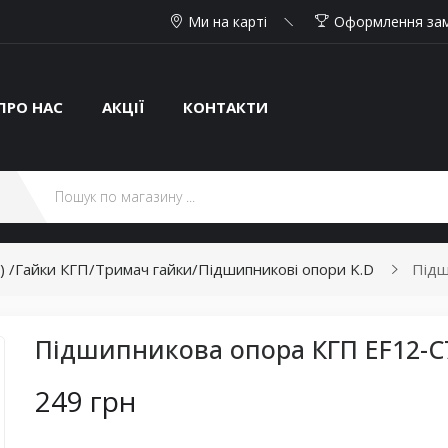
Ми на карті
Оформлення за
ПРО НАС
АКЦІЇ
КОНТАКТИ
П) /Гайки КГП/Тримач гайки/Підшипникові опори K.D
Підш
Підшипникова опора КГП EF12-C7
249 грн