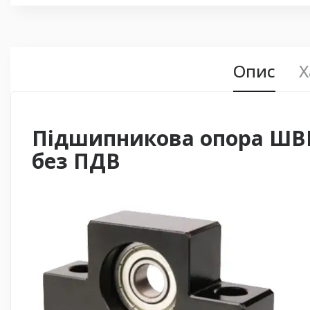
Опис
Х
Підшипникова опора ШВП с
без ПДВ