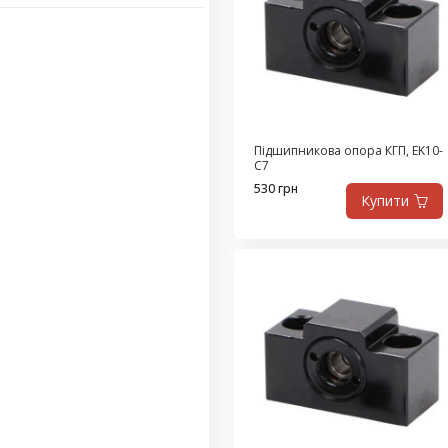
Підшипникова опора КГП, EK10-
C7
530 грн
Купити