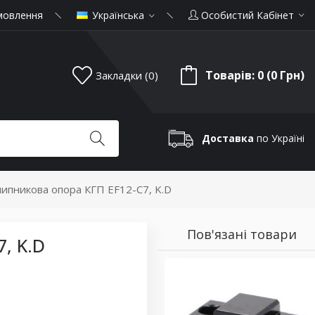
мовлення
Українська
Особистий Кабінет
Товарів: 0 (0 Грн)
Закладки (0)
Доставка
по Україні
ипникова опора КГП EF12-C7, K.D
Пов'язані товари
, K.D