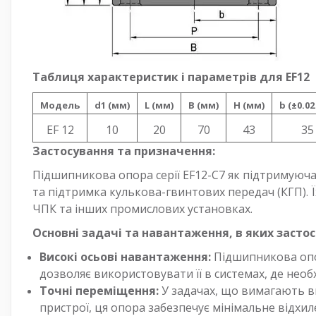
Таблиця характеристик і параметрів для EF12
Модель
d1 (мм)
L (мм)
B (мм)
H (мм)
b (±0.0
EF 12
10
20
70
43
35
Застосування та призначення:
Підшипникова опора серії EF12-C7 як підтримуюча
та підтримка кулькова-гвинтових передач (КГП). Ї
ЧПК та інших промислових установках.
Основні задачі та навантаження, в яких застос
Високі осьові навантаження:
Підшипникова опор
дозволяє використовувати її в системах, де нео
Точні переміщення:
У задачах, що вимагають ви
пристрої, ця опора забезпечує мінімальне відхиле