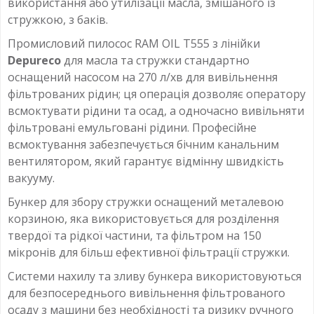
використання або утилізації масла, змішаного із
стружкою, з баків.
Промисловий пилосос RAM OIL T555 з лінійки
Depureco
для масла та стружки стандартно
оснащений насосом на 270 л/хв для вивільнення
фільтрованих рідин; ця операція дозволяє оператору
всмоктувати рідини та осад, а одночасно вивільняти
фільтровані емульговані рідини. Професійне
всмоктування забезпечується бічним канальним
вентилятором, який гарантує відмінну швидкість
вакууму.
Бункер для збору стружки оснащений металевою
корзиною, яка використовується для розділення
твердої та рідкої частини, та фільтром на 150
мікронів для більш ефективної фільтрації стружки.
Системи нахилу та зливу бункера використовуються
для безпосереднього вивільнення фільтрованого
осаду з машини без необхідності та ризику ручного