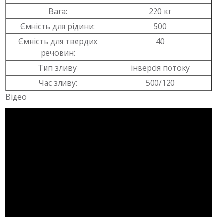
Вага:
220 кг
Ємність для рідини:
500
Ємність для твердих
40
речовин:
Тип зливу:
інверсія потоку
Час зливу:
500/120
Відео