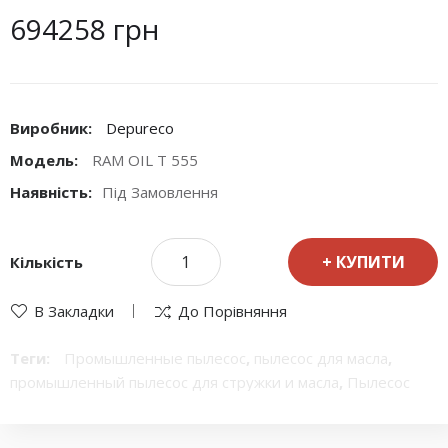
694258 грн
Виробник:
Depureco
Модель:
RAM OIL T 555
Наявність:
Під Замовлення
КУПИТИ
Кількість
В Закладки
До Порівняння
Теги:
Промышленные пылесос
,
пылесос для масла
,
промышленный пылесос для стружки и масла
,
Пылесос
промышленный универсальный
,
промышленные пылесос
,
пылесос для жидкойстей
,
пылесос для токарных станков