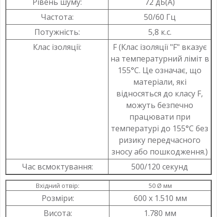
Рівень шуму:
72 дБ(А)
Частота:
50/60 Гц
Потужність:
5,8 к.с.
Клас ізоляції:
F (Клас ізоляції "F" вказує
на температурний ліміт в
155°C. Це означає, що
матеріали, які
відносяться до класу F,
можуть безпечно
працювати при
температурі до 155°C без
ризику передчасного
зносу або пошкодження.)
Час всмоктування:
500/120 секунд
Вхідний отвір:
50 Ø мм
Розміри:
600 x 1.510 мм
Висота:
1.780 мм