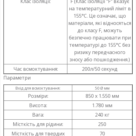
Клас ізоляції:
F (Клас ізоляції "F" вказує
на температурний ліміт в
155°C. Це означає, що
матеріали, які відносяться
до класу F, можуть
безпечно працювати при
температурі до 155°C без
ризику передчасного
зносу або пошкодження.)
Час всмоктування:
200л/50 секунд
Параметри
Вхід для всмоктування:
50 Ø мм
Розміри:
850 x 1.550 мм
Висота:
1.780 мм
Вага:
240 кг
Місткість для рідини:
250
Місткість для твердих
70