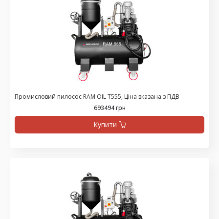
Промисловий пилосос RAM OIL T555, Ціна вказана з ПДВ
693494 грн
Купити