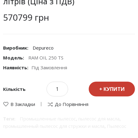
літрів (Ціна з ПДВ)
570799 грн
Виробник:
Depureco
Модель:
RAM OIL 250 TS
Наявність:
Під Замовлення
КУПИТИ
Кількість
В Закладки
До Порівняння
Теги:
Промышленные пылесос
,
пылесос для масла
,
промышленный пылесос для стружки и масла
,
Пылесос
промышленный универсальный
,
промышленные пылесос
,