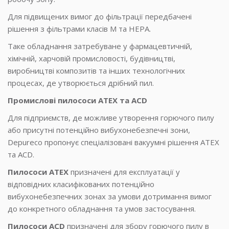
Для підвищених вимог до фільтрації передбачені
рішення з фільтрами класів M та HEPA.
Таке обладнання затребуване у фармацевтичній,
хімічній, харчовій промисловості, будівництві,
виробництві композитів та інших технологічних
процесах, де утворюється дрібний пил.
Промислові пилососи ATEX та ACD
Для підприємств, де можливе утворення горючого пилу
або присутні потенційно вибухонебезпечні зони,
Depureco пропонує спеціалізовані вакуумні рішення ATEX
та ACD.
Пилососи ATEX
призначені для експлуатації у
відповідних класифікованих потенційно
вибухонебезпечних зонах за умови дотримання вимог
до конкретного обладнання та умов застосування.
Пилососи ACD
призначені для збору горючого пилу в