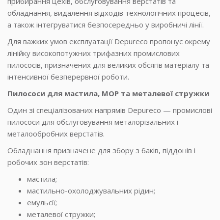
прибирання цехів, обслуговування верстатів та
обладнання, видалення відходів технологічних процесів,
а також інтегруватися безпосередньо у виробничі лінії.
Для важких умов експлуатації Depureco пропонує окрему
лінійку високопотужних трифазних промислових
пилососів, призначених для великих обсягів матеріалу та
інтенсивної безперервної роботи.
Пилососи для мастила, МОР та металевої стружки
Один зі спеціалізованих напрямів Depureco — промислові
пилососи для обслуговування металорізальних і
металообробних верстатів.
Обладнання призначене для збору з баків, піддонів і
робочих зон верстатів:
мастила;
мастильно-охолоджувальних рідин;
емульсії;
металевої стружки;