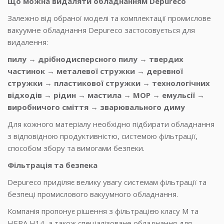
Що можна видаляти обладнанням Depureco
Залежно від обраної моделі та комплектації промислове
вакуумне обладнання Depureco застосовується для
видалення:
пилу → дрібнодисперсного пилу → твердих
частинок → металевої стружки → деревної
стружки → пластикової стружки → технологічних
відходів → рідин → мастила → МОР → емульсії →
виробничого сміття → зварювального диму
Для кожного матеріалу необхідно підбирати обладнання
з відповідною продуктивністю, системою фільтрації,
способом збору та вимогами безпеки.
Фільтрація та безпека
Depureco приділяє велику увагу системам фільтрації та
безпеці промислового вакуумного обладнання.
Компанія пропонує рішення з фільтрацією класу M та
HEPA H14, а також спеціалізоване обладнання для