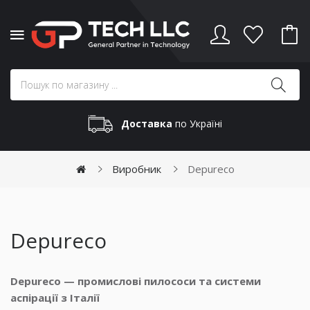
Доставка
по Україні
Виробник
Depureco
Depureco
Depureco — промислові пилососи та системи
аспірації з Італії