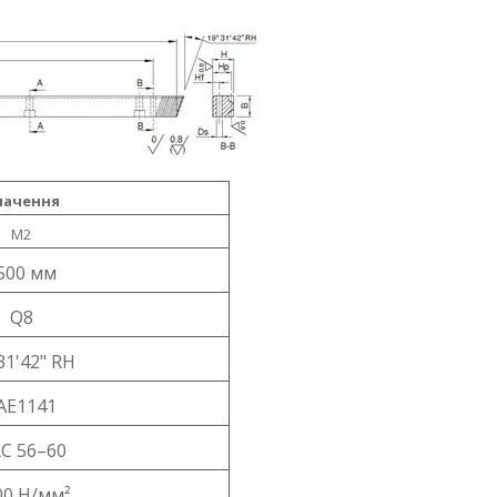
начення
M2
500 мм
Q8
31'42" RH
AE1141
C 56–60
00 Н/мм²