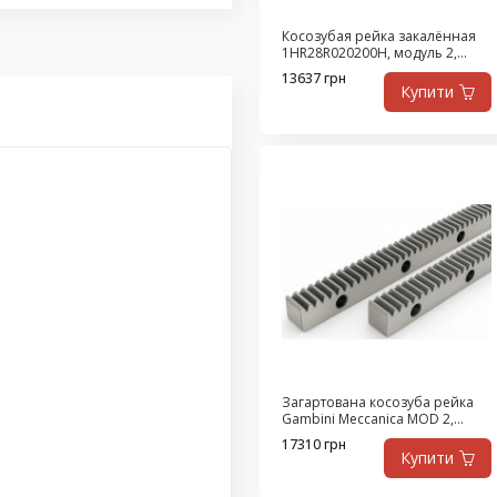
Косозубая рейка закалённая
1HR28R020200H, модуль 2,
длина 2000 мм, класс Q8, сталь
13637 грн
SAE1141
Купити
Загартована косозуба рейка
Gambini Meccanica MOD 2,
L=2000 мм, Q6, сталь SAE1141
17310 грн
Купити