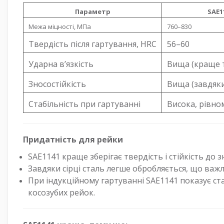
Параметр
SAE1
Межа міцності, МПа
760–830
Твердість після гартування, HRC
56–60
Ударна в’язкість
Вища (краще 
Зносостійкість
Вища (завдяк
Стабільність при гартуванні
Висока, рівно
Придатність для рейки
SAE1141 краще зберігає твердість і стійкість до
Завдяки сірці сталь легше обробляється, що важл
При індукційному гартуванні SAE1141 показує ст
косозубих рейок.