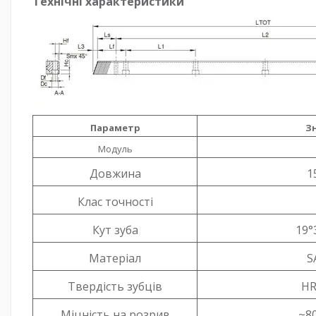
Технічні характеристики
Параметр
З
Модуль
Довжина
1
Клас точності
Кут зуба
19°
Матеріал
S
Твердість зубців
HR
Міцність на розрив
~8