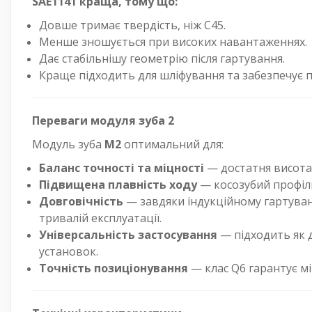
SAE1141 краща, тому що:
Довше тримає твердість, ніж C45.
Менше зношується при високих навантаженнях.
Дає стабільнішу геометрію після гартування.
Краще підходить для шліфування та забезпечує п
Переваги модуля зуба 2
Модуль зуба
M2
оптимальний для:
Баланс точності та міцності
— достатня висота 
Підвищена плавність ходу
— косозубий профіль 
Довговічність
— завдяки індукційному гартуван
тривалій експлуатації.
Універсальність застосування
— підходить як 
установок.
Точність позиціонування
— клас Q6 гарантує мі