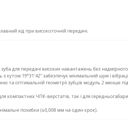
лавний хід при високоточній передачі.
зуба для передачі високих навантажень без надмірного
з кутом 19°31′42″ забезпечує мінімальний шум і вібрації
ню та оптимальній геометрії зубців модуль 2 менше під
для компактних ЧПК-верстатів, так і для середньогаба
німальні похибки (±0,008 мм на один крок).