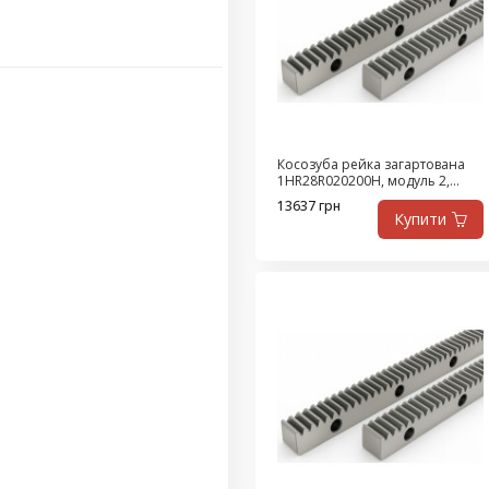
Косозуба рейка загартована
1HR28R020200H, модуль 2,
довжина 2000 мм, клас Q8,
13637 грн
сталь SAE1141
Купити