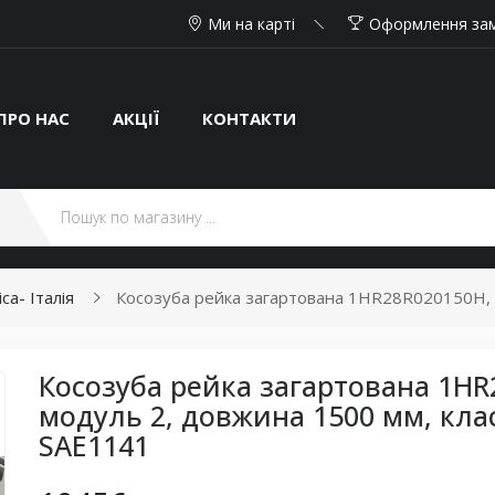
Ми на карті
Оформлення за
ПРО НАС
АКЦІЇ
КОНТАКТИ
ca- Італія
Косозуба рейка загартована 1HR28R020150H, м
Косозуба рейка загартована 1HR
модуль 2, довжина 1500 мм, клас
SAE1141