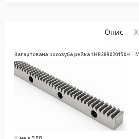
Опис
Х
Загартована косозуба рейка 1HR28R020150H – MOD
Ціна з ПДВ