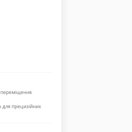
х переміщення.
о для прецизійних