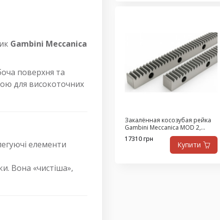
ник
Gambini Meccanica
боча поверхня та
тною для високоточних
Закалённая косозубая рейка
Gambini Meccanica MOD 2,
L=2000 мм, Q6, сталь SAE1141
17310 грн
 легуючі елементи
Купити
и. Вона «чистіша»,