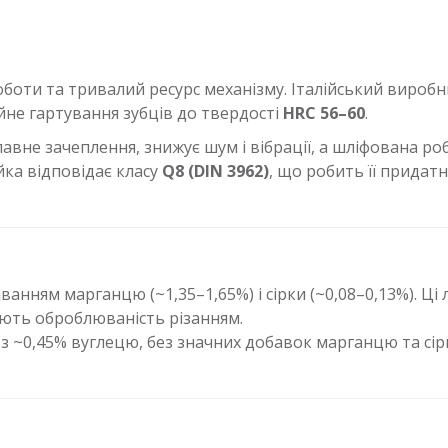
 роботи та тривалий ресурс механізму. Італійський вироб
йне гартування зубців до твердості
HRC 56–60
.
авне зачеплення, знижує шум і вібрації, а шліфована ро
ка відповідає класу
Q8 (DIN 3962)
, що робить її прида
анням марганцю (~1,35–1,65%) і сірки (~0,08–0,13%). Ці
ують оброблюваність різанням.
з ~0,45% вуглецю, без значних добавок марганцю та сірк