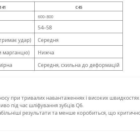
141
C45
600–800
54–58
тримає удар)
Середня
и марганцю)
Нижча
мірна
Середня, схильна до деформацій
 зносу при тривалих навантаженнях і високих швидкостя
иво під час шліфування зубців Q6.
абільніші результати та менше коробиться, що критичн