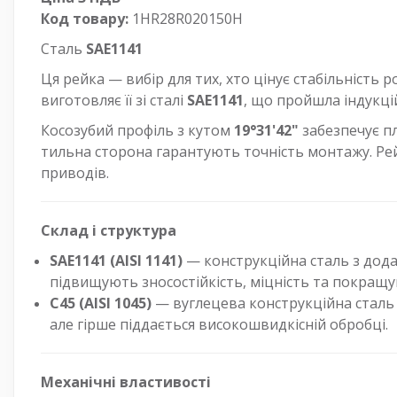
Код товару:
1HR28R020150H
Сталь
SAE1141
Ця рейка — вибір для тих, хто цінує стабільність
виготовляє її зі сталі
SAE1141
, що пройшла індукці
Косозубий профіль з кутом
19°31'42"
забезпечує пл
тильна сторона гарантують точність монтажу. Рей
приводів.
Склад і структура
SAE1141 (AISI 1141)
— конструкційна сталь з додав
підвищують зносостійкість, міцність та покращ
C45 (AISI 1045)
— вуглецева конструкційна сталь 
але гірше піддається високошвидкісній обробці.
Механічні властивості