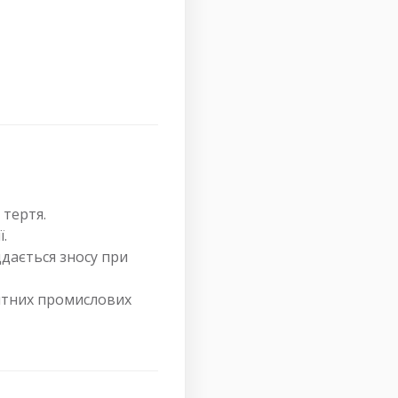
 тертя.
.
дається зносу при
ритних промислових