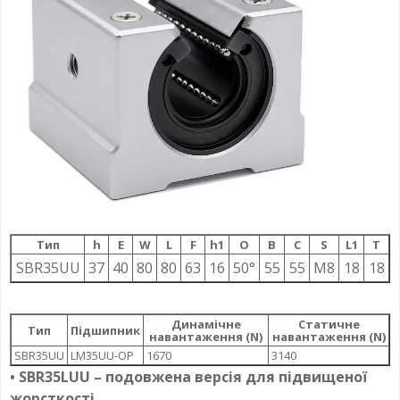
Тип
h
E
W
L
F
h1
О
B
C
S
L1
T
SBR35UU
37
40
80
80
63
16
50°
55
55
M8
18
18
Динамічне
Статичне
Тип
Підшипник
навантаження (N)
навантаження (N)
SBR35UU
LM35UU-OP
1670
3140
• SBR35LUU – подовжена версія для підвищеної
жорсткості