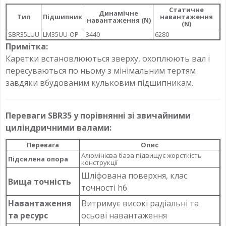
Статичне
Динамічне
Тип
Підшипник
навантаження
навантаження (N)
(N)
SBR35LUU
LM35UU-OP
3440
6280
Примітка:
Каретки встановлюються зверху, охоплюють вал і
пересуваються по ньому з мінімальним тертям
завдяки вбудованим кульковим підшипникам.
Переваги SBR35 у порівнянні зі звичайними
циліндричними валами:
Перевага
Опис
Алюмінієва база підвищує жорсткість
Підсилена опора
конструкції
Шліфована поверхня, клас
Вища точність
точності h6
Навантаження
Витримує високі радіальні та
та ресурс
осьові навантаження