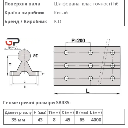
Поверхня вала
Шліфована, клас точності h6
Країна виробник
Китай
Бренд / Виробник
K.D
Геометричні розміри SBR35:
Діаметр валу
H (мм)
T(мм)
C (мм)
B (мм)
L (мм)
35 мм
43
8
45
65
4000