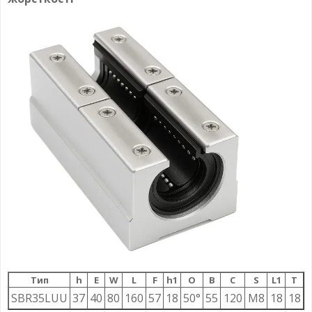
Тип
h
E
W
L
F
h1
О
B
C
S
L1
T
SBR35LUU
37
40
80
160
57
18
50°
55
120
M8
18
18