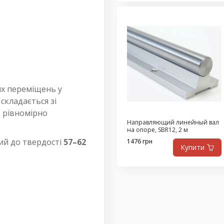
их переміщень у
складається зі
 з рівномірно
Направляющий линейный вал
на опоре, SBR12, 2 м
ний до твердості
57–62
1476 грн
Купити