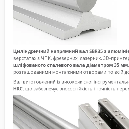
Циліндричний напрямний вал SBR35 з алюміні
верстатах з ЧПК, фрезерних, лазерних, 3D-принте
шліфованого сталевого вала діаметром 35 мм
розташованими монтажними отворами по всій до
Вал виготовлений із високоякісної інструментальн
HRC
, що забезпечує зносостійкість і точність пе