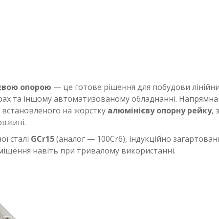
євою опорою
— це готове рішення для побудови лінійн
рах та іншому автоматизованому обладнанні. Напрямна 
, встановленого на жорстку
алюмінієву опорну рейку
,
вжині.
ої сталі
GCr15
(аналог — 100Cr6), індукційно загартова
реміщення навіть при тривалому використанні.