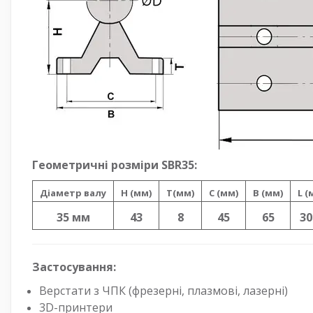
Геометричні розміри SBR35:
Діаметр валу
H (мм)
T(мм)
C (мм)
B (мм)
L (
35 мм
43
8
45
65
30
Застосування:
Верстати з ЧПК (фрезерні, плазмові, лазерні)
3D-принтери