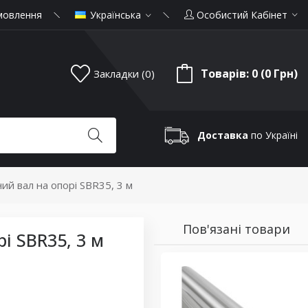
мовлення
Українська
Особистий Кабінет
Товарів: 0 (0 Грн)
Закладки (0)
Доставка
по Україні
ий вал на опорі SBR35, 3 м
Пов'язані товари
і SBR35, 3 м