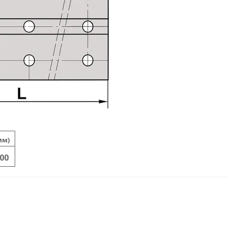
мм)
00