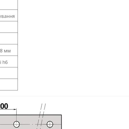
ування
,8 мм
і h6