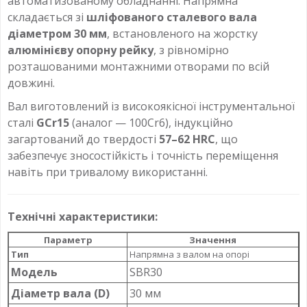
автоматизованому обладнанні. Напрямна
складається зі
шліфованого сталевого вала
діаметром 30 мм
, встановленого на жорстку
алюмінієву опорну рейку
, з рівномірно
розташованими монтажними отворами по всій
довжині.
Вал виготовлений із високоякісної інструментальної
сталі
GCr15
(аналог — 100Cr6), індукційно
загартований до твердості
57–62 HRC
, що
забезпечує зносостійкість і точність переміщення
навіть при тривалому використанні.
Технічні характеристики:
Параметр
Значення
Тип
Напрямна з валом на опорі
Модель
SBR30
Діаметр вала (D)
30 мм