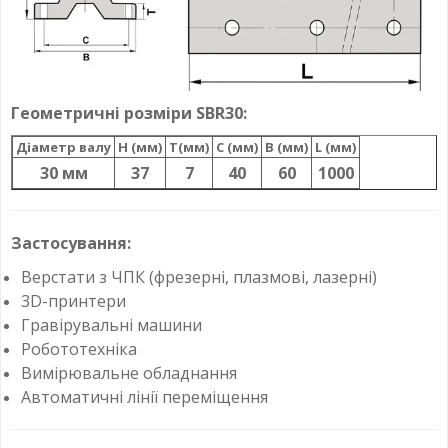
Геометричні розміри SBR30:
Діаметр валу
H (мм)
T(мм)
C (мм)
B (мм)
L (мм)
30 мм
37
7
40
60
1000
Застосування:
Верстати з ЧПК (фрезерні, плазмові, лазерні)
3D-принтери
Гравірувальні машини
Робототехніка
Вимірювальне обладнання
Автоматичні лінії переміщення