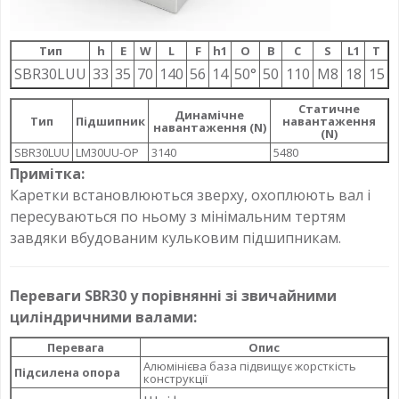
Тип
h
E
W
L
F
h1
О
B
C
S
L1
T
SBR30LUU
33
35
70
140
56
14
50°
50
110
M8
18
15
Статичне
Динамічне
Тип
Підшипник
навантаження
навантаження (N)
(N)
SBR30LUU
LM30UU-OP
3140
5480
Примітка:
Каретки встановлюються зверху, охоплюють вал і
пересуваються по ньому з мінімальним тертям
завдяки вбудованим кульковим підшипникам.
Переваги SBR30 у порівнянні зі звичайними
циліндричними валами:
Перевага
Опис
Алюмінієва база підвищує жорсткість
Підсилена опора
конструкції