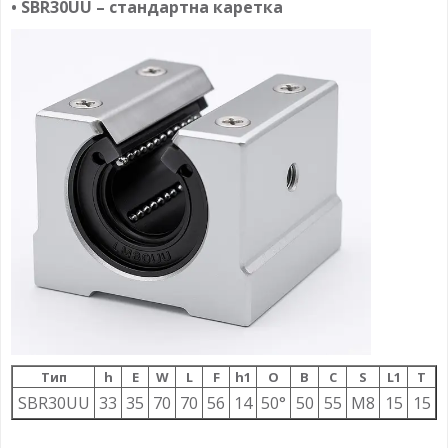
• SBR30UU – стандартна каретка
Тип
h
E
W
L
F
h1
О
B
C
S
L1
T
SBR30UU
33
35
70
70
56
14
50°
50
55
M8
15
15