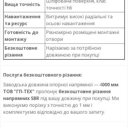
Шліфована поверхня, клас
Вища точність
точності h6
Навантаження
Витримує високі радіальні та
та ресурс
осьові навантаження
Готовність до
Рівномірно розміщені монтажні
монтажу
отвори
Безкоштовне
Нарізаємо за потрібною
різання
довжиною при покупці
Послуга безкоштовного різання:
Заводська довжина опорної напрямної — 4
000 мм
.
ТОВ "ГП-ТЕХ"
пропонує
безкоштовне різання
напрямних SBR
під вашу довжину при покупці. Ми
виконуємо порізку з точністю до 1 мм і
комплектуємо відповідно до вашого запиту.