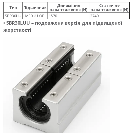
Динамічне
Статичне
Тип
Підшипник
навантаження (N)
навантаження (N)
SBR30UU
LM30UU-OP
1570
2740
• SBR30LUU – подовжена версія для підвищеної
жорсткості