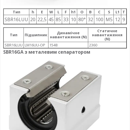
Тип
h
E
W
L
F
h1
О
B
C
S
L1
T
SBR16LUU
20
22,5
45
85
33
10
80°
32
100
M5
12
9
Статичне
Динамічне
Тип
Підшипник
навантаження
навантаження (N)
(N)
SBR16LUU
LM16UU-OP
1548
2360
SBR16GA з металевим сепаратором