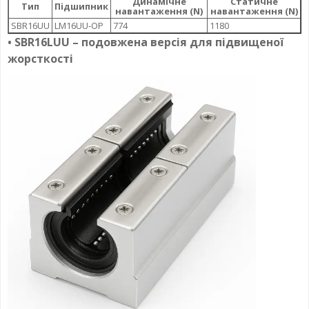
Динамічне
Статичне
Тип
Підшипник
навантаження (N)
навантаження (N)
SBR16UU
LM16UU-OP
774
1180
• SBR16LUU – подовжена версія для підвищеної
жорсткості