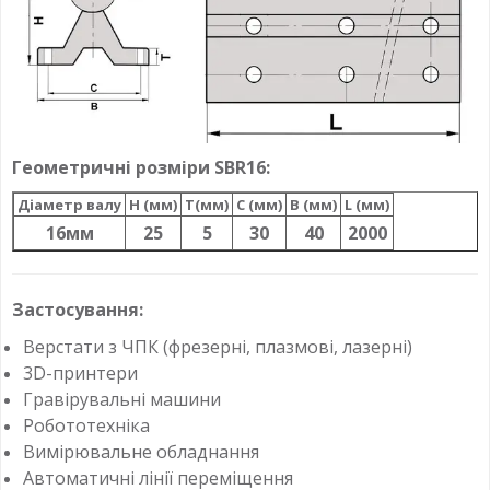
Геометричні розміри SBR16:
Діаметр валу
H (мм)
T(мм)
C (мм)
B (мм)
L (мм)
16мм
25
5
30
40
2000
Застосування:
Верстати з ЧПК (фрезерні, плазмові, лазерні)
3D-принтери
Гравірувальні машини
Робототехніка
Вимірювальне обладнання
Автоматичні лінії переміщення