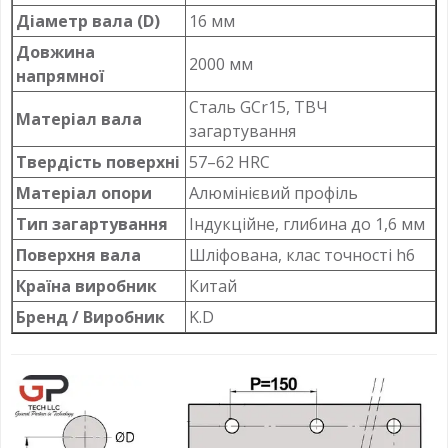
Діаметр вала (D)
16 мм
Довжина
2000 мм
напрямної
Сталь GCr15, ТВЧ
Матеріал вала
загартування
Твердість поверхні
57–62 HRC
Матеріал опори
Алюмінієвий профіль
Тип загартування
Індукційне, глибина до 1,6 мм
Поверхня вала
Шліфована, клас точності h6
Країна виробник
Китай
Бренд / Виробник
K.D