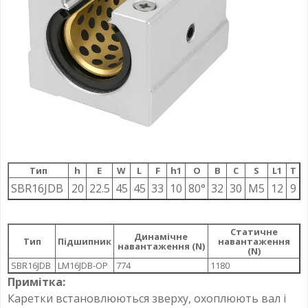
Тип
h
E
W
L
F
h1
О
B
C
S
L1
T
SBR16JDB
20
22.5
45
45
33
10
80°
32
30
M5
12
9
Статичне
Динамічне
Тип
Підшипник
навантаження
навантаження (N)
(N)
SBR16JDB
LM16JDB-OP
774
1180
Примітка:
Каретки встановлюються зверху, охоплюють вал і