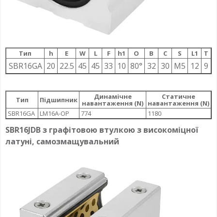
Тип
h
E
W
L
F
h1
О
B
C
S
L1
T
SBR16GA
20
22.5
45
45
33
10
80°
32
30
M5
12
9
Динамічне
Статичне
Тип
Підшипник
навантаження (N)
навантаження (N)
SBR16GA
LM16A-OP
774
1180
SBR16JDB з графітовою втулкою з високоміцної
латуні, самозмащувальний