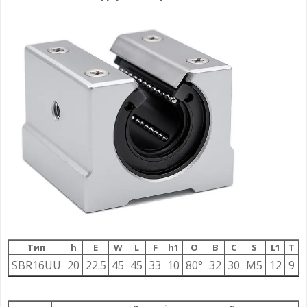
Тип
h
E
W
L
F
h1
О
B
C
S
L1
T
SBR16UU
20
22.5
45
45
33
10
80°
32
30
M5
12
9