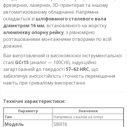
фрезерних, лазерних, 3D-принтерах та іншому
автоматизованому обладнанні. Напрямна
складається зі
шліфованого сталевого вала
діаметром 16 мм
, встановленого на жорстку
алюмінієву опорну рейку
, з рівномірно
розташованими монтажними отворами по всій
довжині.
Вал виготовлений із високоякісної інструментальної
сталі
GCr15
(аналог — 100Cr6), індукційно
загартований до твердості
57–62 HRC
, що
забезпечує зносостійкість і точність переміщення
навіть при тривалому використанні.
Технічні характеристики:
Параметр
Значення
Тип
Напрямна з валом на опорі
Модель
SBR16