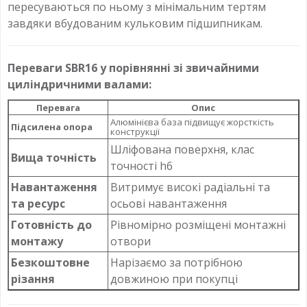
пересуваються по ньому з мінімальним тертям
завдяки вбудованим кульковим підшипникам.
Переваги SBR16 у порівнянні зі звичайними
циліндричними валами:
Перевага
Опис
Алюмінієва база підвищує жорсткість
Підсилена опора
конструкції
Шліфована поверхня, клас
Вища точність
точності h6
Навантаження
Витримує високі радіальні та
та ресурс
осьові навантаження
Готовність до
Рівномірно розміщені монтажні
монтажу
отвори
Безкоштовне
Нарізаємо за потрібною
різання
довжиною при покупці