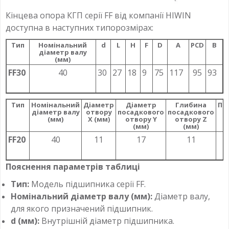
Кінцева опора КГП серії FF від компанії HIWIN
доступна в наступних типорозмірах:
Тип
Номінальний
d
L
H
F
D
A
PCD
B
діаметр валу
(мм)
FF30
40
30
27
18
9
75
117
95
93
Тип
Номінальний
Діаметр
Діаметр
Глибина
Пі
діаметр валу
отвору
посадкового
посадкового
(мм)
X (мм)
отвору Y
отвору Z
(мм)
(мм)
FF20
40
11
17
11
Пояснення параметрів таблиці
Тип:
Модель підшипника серії FF.
Номінальний діаметр валу (мм):
Діаметр валу,
для якого призначений підшипник.
d (мм):
Внутрішній діаметр підшипника.