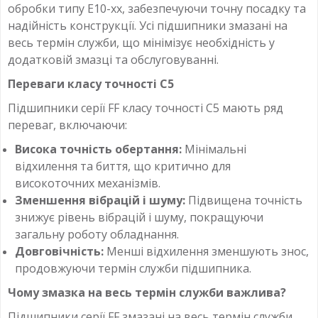
обробки типу E10-xx, забезпечуючи точну посадку та
надійність конструкції. Усі підшипники змазані на
весь термін служби, що мінімізує необхідність у
додатковій змазці та обслуговуванні.
Переваги класу точності C5
Підшипники серії FF класу точності C5 мають ряд
переваг, включаючи:
Висока точність обертання:
Мінімальні
відхилення та биття, що критично для
високоточних механізмів.
Зменшення вібрацій і шуму:
Підвищена точність
знижує рівень вібрацій і шуму, покращуючи
загальну роботу обладнання.
Довговічність:
Менші відхилення зменшують знос,
продовжуючи термін служби підшипника.
Чому змазка на весь термін служби важлива?
Підшипники серії FF змазані на весь термін служби,