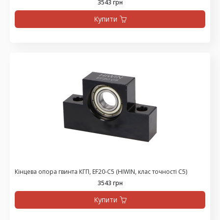
3543 грн
Купити
Кінцева опора гвинта КГП, EF20-C5 (HIWIN, клас точності С5)
3543 грн
Купити