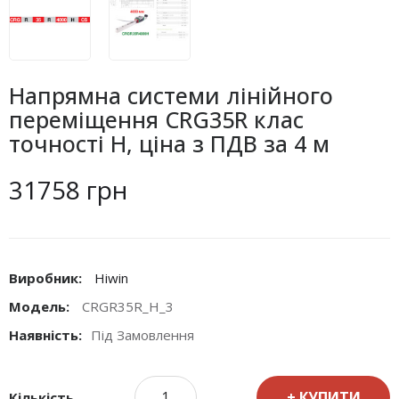
Напрямна системи лінійного
переміщення CRG35R клас
точності Н, ціна з ПДВ за 4 м
31758 грн
Виробник:
Hiwin
Модель:
CRGR35R_H_3
Наявність:
Під Замовлення
КУПИТИ
Кількість