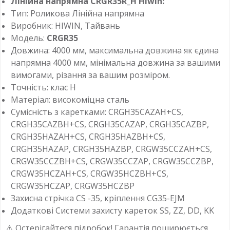
Лінійна напрямна CRGR35R_H Hiwin:
Тип: Роликова Лінійна напрямна
Виробник: HIWIN, Тайвань
Модель:
CRGR35
Довжина: 4000 мм, максимальна довжина як єдина
напрямна 4000 мм, мінімальна довжина за вашими
вимогами, різання за вашим розміром.
Точність: клас H
Матеріал: високоміцна сталь
Сумісність з каретками: CRGH35CAZAH+CS,
CRGH35CAZBH+CS, CRGH35CAZAP, CRGH35CAZBP,
CRGH35HAZAH+CS, CRGH35HAZBH+CS,
CRGH35HAZAP, CRGH35HAZBP, CRGW35CCZAH+CS,
CRGW35CCZBH+CS, CRGW35CCZAP, CRGW35CCZBP,
CRGW35HCZAH+CS, CRGW35HCZBH+CS,
CRGW35HCZAP, CRGW35HCZBP
Захисна стрічка CS -35, кріплення CG35-EJM
Додаткові Системи захисту кареток SS, ZZ, DD, KK
⚠️ Остерігайтеся підробок! Гарантія поширюється