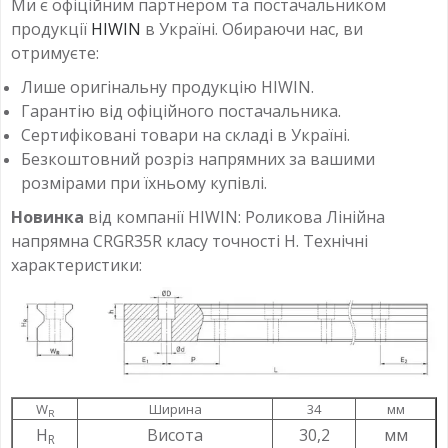
Ми є офіційним партнером та постачальником
продукції
HIWIN
в Україні. Обираючи нас, ви
отримуєте:
Лише оригінальну продукцію HIWIN.
Гарантію від офіційного постачальника.
Сертифіковані товари на складі в Україні.
Безкоштовний розріз напрямних за вашими
розмірами при їхньому купівлі.
Новинка
від компанії HIWIN: Роликова Лінійна
напрямна CRGR35R класу точності H. Технічні
характеристики:
W
Ширина
34
мм
R
H
Висота
30,2
мм
R