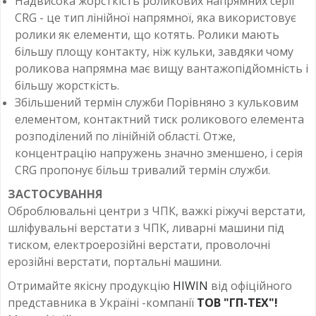
Надвисока жорсткість роликових напрямних серії
CRG - це тип лінійної напрямної, яка використовує
ролики як елементи, що котять. Ролики мають
більшу площу контакту, ніж кульки, завдяки чому
роликова напрямна має вищу вантажопідйомність і
більшу жорсткість.
Збільшений термін служби Порівняно з кульковим
елементом, контактний тиск роликового елемента
розподілений по лінійній області. Отже,
концентрацію напружень значно зменшено, і серія
CRG пропонує більш тривалий термін служби.
ЗАСТОСУВАННЯ
Оброблювальні центри з ЧПК, важкі ріжучі верстати,
шліфувальні верстати з ЧПК, ливарні машини під
тиском, електроерозійні верстати, проволочні
ерозійні верстати, портальні машини.
Отримайте якісну продукцію
HIWIN
від офіційного
представника в Україні -компанії
ТОВ "ГП-ТЕХ"!