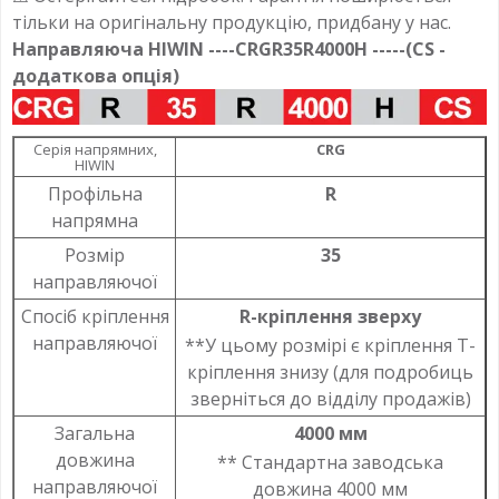
тільки на оригінальну продукцію, придбану у нас.
Направляюча HIWIN ----
CRGR35R4000H
-----(
CS
-
додаткова опція)
Серія напрямних,
CRG
HIWIN
Профільна
R
напрямна
Розмір
35
направляючої
Спосіб кріплення
R-кріплення зверху
направляючої
**У цьому розмірі є кріплення T-
кріплення знизу (для подробиць
зверніться до відділу продажів)
Загальна
4000 мм
довжина
** Стандартна заводська
направляючої
довжина 4000 мм