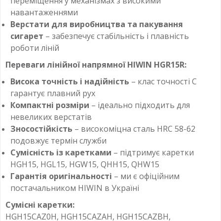
переміщення у механізмах з високими
навантаженнями
Верстати для виробництва та пакування
сигарет
– забезпечує стабільність і плавність
роботи ліній
Переваги лінійної напрямної HIWIN HGR15R:
Висока точність і надійність
– клас точності C
гарантує плавний рух
Компактні розміри
– ідеально підходить для
невеликих верстатів
Зносостійкість
– високоміцна сталь HRC 58-62
подовжує термін служби
Сумісність із каретками
– підтримує каретки
HGH15, HGL15, HGW15, QHH15, QHW15
Гарантія оригінальності
– ми є офіційним
постачальником HIWIN в Україні
Сумісні каретки:
HGH15CAZ0H, HGH15CAZAH, HGH15CAZBH,