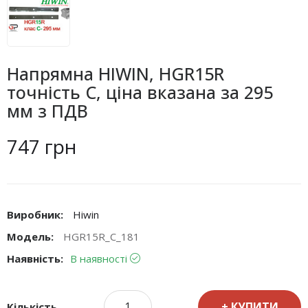
Напрямна HIWIN, HGR15R
точність C, ціна вказана за 295
мм з ПДВ
747 грн
Виробник:
Hiwin
Модель:
HGR15R_C_181
Наявність:
В наявності
КУПИТИ
Кількість