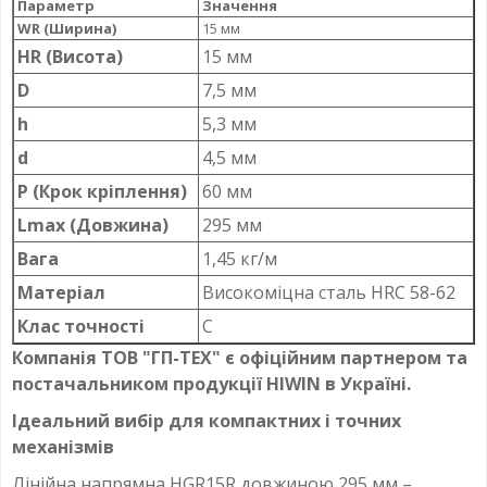
Параметр
Значення
WR (Ширина)
15 мм
HR (Висота)
15 мм
D
7,5 мм
h
5,3 мм
d
4,5 мм
P (Крок кріплення)
60 мм
Lmax (Довжина)
295 мм
Вага
1,45 кг/м
Матеріал
Високоміцна сталь HRC 58-62
Клас точності
C
Компанія ТОВ "ГП-ТЕХ" є офіційним партнером та
постачальником продукції HIWIN в Україні.
Ідеальний вибір для компактних і точних
механізмів
Лінійна напрямна HGR15R довжиною 295 мм –