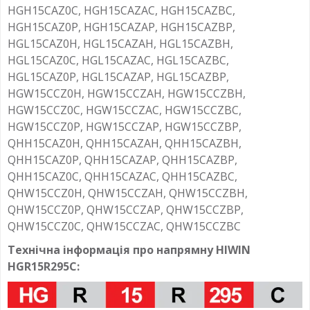
HGH15CAZ0C, HGH15CAZAC, HGH15CAZBC,
HGH15CAZ0P, HGH15CAZAP, HGH15CAZBP,
HGL15CAZ0H, HGL15CAZAH, HGL15CAZBH,
HGL15CAZ0C, HGL15CAZAC, HGL15CAZBC,
HGL15CAZ0P, HGL15CAZAP, HGL15CAZBP,
HGW15CCZ0H, HGW15CCZAH, HGW15CCZBH,
HGW15CCZ0C, HGW15CCZAC, HGW15CCZBC,
HGW15CCZ0P, HGW15CCZAP, HGW15CCZBP,
QHH15CAZ0H, QHH15CAZAH, QHH15CAZBH,
QHH15CAZ0P, QHH15CAZAP, QHH15CAZBP,
QHH15CAZ0C, QHH15CAZAC, QHH15CAZBC,
QHW15CCZ0H, QHW15CCZAH, QHW15CCZBH,
QHW15CCZ0P, QHW15CCZAP, QHW15CCZBP,
QHW15CCZ0C, QHW15CCZAC, QHW15CCZBC
Технічна інформація про напрямну HIWIN
HGR15R295C: