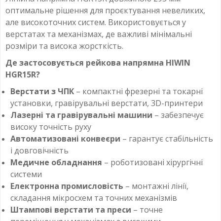
оптимальне рішення для проєктування невеликих,
але високоточних систем. Використовується у
верстатах та механізмах, де важливі мінімальні
розміри та висока жорсткість.
Де застосовується рейкова напрямна HIWIN
HGR15R?
Верстати з ЧПК
– компактні фрезерні та токарні
установки, гравірувальні верстати, 3D-принтери
Лазерні та гравірувальні машини
– забезпечує
високу точність руху
Автоматизовані конвеєри
– гарантує стабільність
і довговічність
Медичне обладнання
– роботизовані хірургічні
системи
Електронна промисловість
– монтажні лінії,
складання мікросхем та точних механізмів
Штампові верстати та преси
– точне