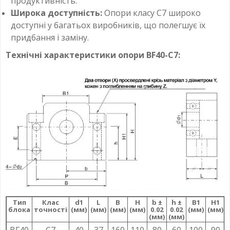
продуктивність.
Широка доступність:
Опори класу С7 широко
доступні у багатьох виробників, що полегшує їх
придбання і заміну.
Технічні характеристики опори BF40-C7:
Тип
Клас
d1
L
B
H
b ±
h ±
B1
H1
блока
точності
(мм)
(мм)
(мм)
(мм)
0.02
0.02
(мм)
(мм)
(мм)
(мм)