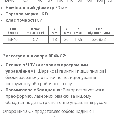
BF40
С7
40
37
160
110
80
60
100
90
Номінальний діаметр
50 мм
Торгова марка : K.D
клас точност
і С7
Тип
Клас
X
Y
Z
Тип
блока
точності
(мм)
(мм)
(мм)
підшипника
BF40
С7
18
26
17.5
6208ZZ
Застосування опори BF40-C7:
Станки з ЧПУ (числовим програмним
управлінням):
Шарикові гвинти і підшипникові
блоки забезпечують точне позиціонування
інструменту або робочого столу.
Промислове обладнання:
Використовується в
прес-формах, лазерних різаках та іншому
обладнанні, де потрібне точне управління рухом.
Опора BF40-C7 представляє собою надійне і