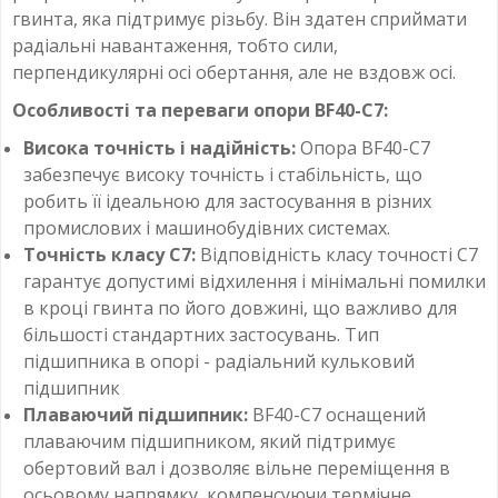
гвинта, яка підтримує різьбу. Він здатен сприймати
радіальні навантаження, тобто сили,
перпендикулярні осі обертання, але не вздовж осі.
Особливості та переваги опори BF40-C7:
Висока точність і надійність:
Опора BF40-C7
забезпечує високу точність і стабільність, що
робить її ідеальною для застосування в різних
промислових і машинобудівних системах.
Точність класу С7:
Відповідність класу точності С7
гарантує допустимі відхилення і мінімальні помилки
в кроці гвинта по його довжині, що важливо для
більшості стандартних застосувань. Тип
підшипника в опорі - радіальний кульковий
підшипник
Плаваючий підшипник:
BF40-C7 оснащений
плаваючим підшипником, який підтримує
обертовий вал і дозволяє вільне переміщення в
осьовому напрямку, компенсуючи термічне