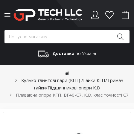
Доставка
по Україні
Кулько-гвинтові пари (КГП) /Гайки КГП/Тримач
гайки/Підшипникові опори K.D
Плаваюча опора КГП, BF40-C7, K.D, клас точності С7