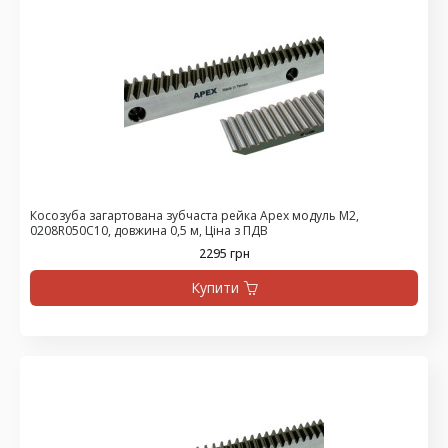
Косозуба загартована зубчаста рейка Apex модуль М2,
0208R050C10, довжина 0,5 м, Ціна з ПДВ
2295 грн
Купити