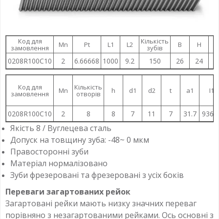
Код для
Кількість
Mn
Pt
L1
L2
B
H
h
замовлення
зубів
0208R100C10
2
6.66668
1000
9.2
150
26
24
2
Код для
Кількість
Mn
h
d1
d2
t
a1
I1
замовлення
отворів
0208R100C10
2
8
8
7
11
7
31.7
936,
Якість 8 / Вуглецева сталь
Допуск на товщину зуба: -48~ 0 мкм
Правосторонні зуби
Матеріал нормалізовано
Зуби фрезеровані та фрезеровані з усіх боків
Переваги загартованих рейок
Загартовані рейки мають низку значних переваг
порівняно з незагартованими рейками. Ось основні з