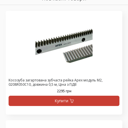
Косозуба загартована зубчаста рейка Apex модуль М2,
0208R050C10, довжина 0,5 м, Ціна з ПДВ
2295 грн
Купити