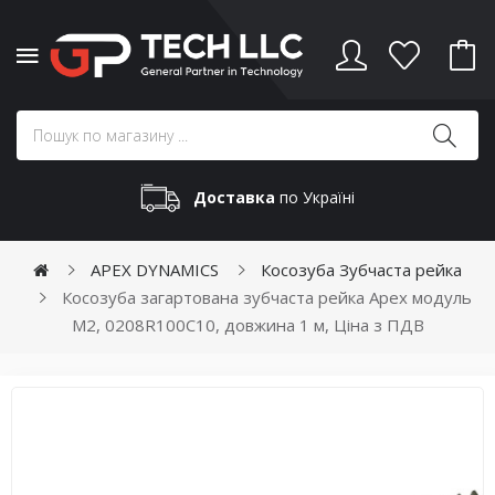
Доставка
по Україні
APEX DYNAMICS
Косозуба Зубчаста рейка
Косозуба загартована зубчаста рейка Apex модуль
М2, 0208R100C10, довжина 1 м, Ціна з ПДВ