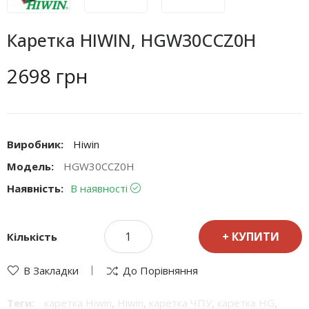
Каретка HIWIN, HGW30CCZ0H
2698 грн
Виробник:
Hiwin
Модель:
HGW30CCZ0H
Наявність:
В наявності
КУПИТИ
Кількість
В Закладки
До Порівняння
Теги:
каретка Hiwin
,
Hiwin
,
каретка ЧПУ
,
каретка HG
,