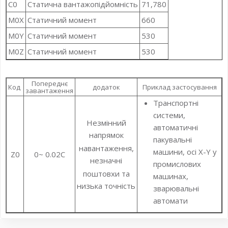
C0
Статична вантажопідйомність
71,780
M0X
Статичний момент
660
M0Y
Статичний момент
530
M0Z
Статичний момент
530
Попереднє
Код
додаток
Приклад застосування
завантаження
Транспортні
системи,
Незмінний
автоматичні
напрямок
пакувальні
навантаження,
машини, осі X-Y у
Z0
0~ 0.02C
незначні
промислових
поштовхи та
машинах,
низька точність
зварювальні
автомати