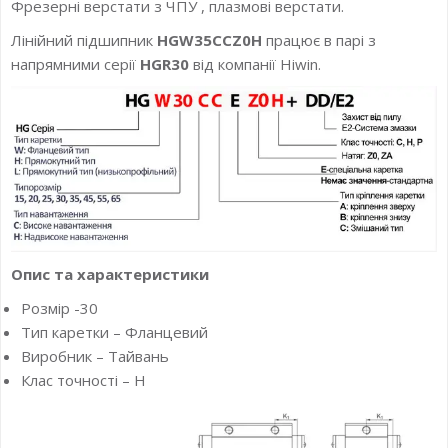
Фрезерні верстати з ЧПУ , плазмові верстати.
Лінійний підшипник
HGW35CCZ0H
працює в парі з
напрямними серії
HGR30
від компанії Hiwin.
Опис та характеристики
Розмір -30
Тип каретки – Фланцевий
Виробник – Тайвань
Клас точності – H