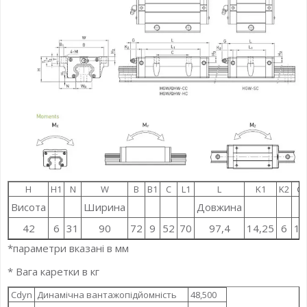
H
H1
N
W
B
B1
C
L1
L
K1
K2
G
Висота
Ширина
Довжина
42
6
31
90
72
9
52
70
97,4
14,25
6
12
*параметри вказані в мм
* Вага каретки в кг
Cdyn
Динамічна вантажопідйомність
48,500