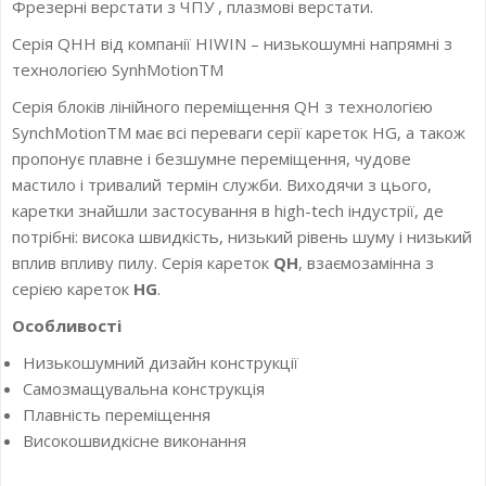
Фрезерні верстати з ЧПУ , плазмові верстати.
Серія QHH від компанії HIWIN – низькошумні напрямні з
технологією SynhMotionTM
Серія блоків лінійного переміщення QH з технологією
SynchMotionTM має всі переваги серії кареток HG, а також
пропонує плавне і безшумне переміщення, чудове
мастило і тривалий термін служби. Виходячи з цього,
каретки знайшли застосування в high-tech індустрії, де
потрібні: висока швидкість, низький рівень шуму і низький
вплив впливу пилу. Серія кареток
QH
, взаємозамінна з
серією кареток
HG
.
Особливості
Низькошумний дизайн конструкції
Самозмащувальна конструкція
Плавність переміщення
Високошвидкісне виконання