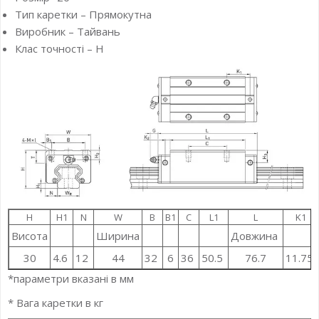
Тип каретки – Прямокутна
Виробник – Тайвань
Клас точності – H
H
H1
N
W
B
B1
C
L1
L
K1
Висота
Ширина
Довжина
30
4.6
12
44
32
6
36
50.5
76.7
11.75
*параметри вказані в мм
* Вага каретки в кг