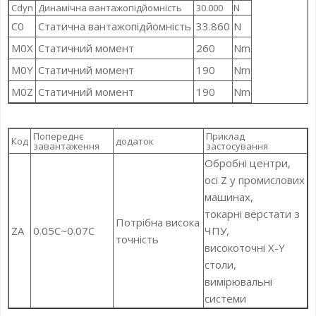
Cdyn
Динамічна вантажопідйомність
30.000
N
C0
Статична вантажопідйомність
33.860
N
M0X
Статичний момент
260
Nm
M0Y
Статичний момент
190
Nm
M0Z
Статичний момент
190
Nm
Попереднє
Приклад
Код
додаток
завантаження
застосування
Обробні центри,
осі Z у промислових
машинах,
токарні верстати з
Потрібна висока
ZA
0.05C~0.07C
ЧПУ,
точність
високоточні X-Y
столи,
вимірювальні
системи