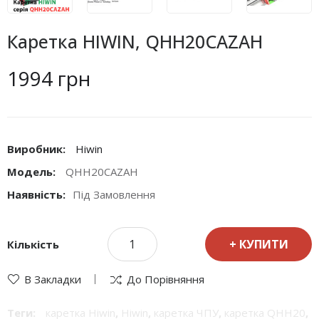
Каретка HIWIN, QHH20CAZAH
1994 грн
Виробник:
Hiwin
Модель:
QHH20CAZAH
Наявність:
Під Замовлення
КУПИТИ
Кількість
В Закладки
До Порівняння
Теги:
каретка Hiwin
,
Hiwin
,
каретка ЧПУ
,
каретка QHH20
,