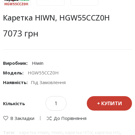
Каретка HIWN, HGW55CCZ0H
7073 грн
Виробник:
Hiwin
Модель:
HGW55CCZ0H
Наявність:
Під Замовлення
КУПИТИ
Кількість
В Закладки
До Порівняння
Теги:
каретка Hiwin
,
Hiwin
,
каретка ЧПУ
,
каретка HG
,