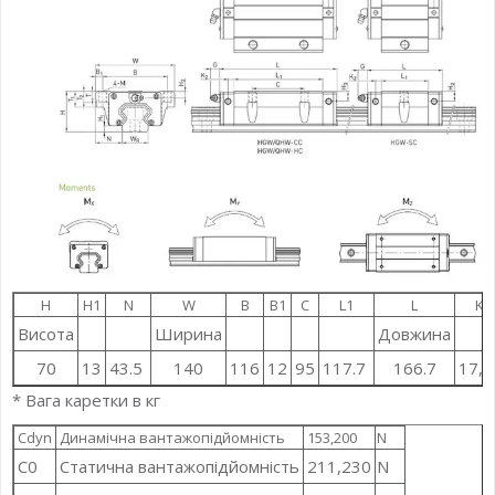
H
H1
N
W
B
B1
C
L1
L
K1
Висота
Ширина
Довжина
70
13
43.5
140
116
12
95
117.7
166.7
17,
* Вага каретки в кг
Cdyn
Динамічна вантажопідйомність
153,200
N
C0
Статична вантажопідйомність
211,230
N