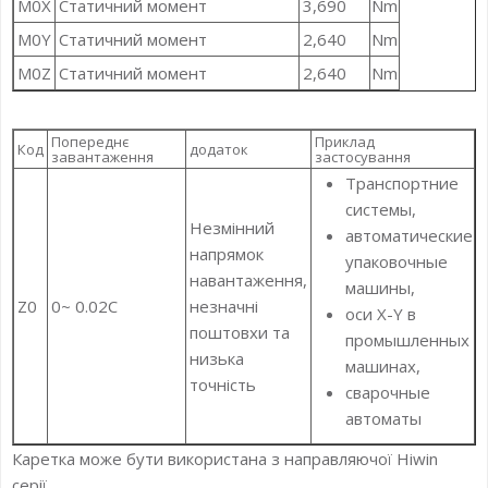
M0X
Статичний момент
3,690
Nm
M0Y
Статичний момент
2,640
Nm
M0Z
Статичний момент
2,640
Nm
Попереднє
Приклад
Код
додаток
завантаження
застосування
Транспортние
системы,
Незмінний
автоматические
напрямок
упаковочные
навантаження,
машины,
Z0
0~ 0.02C
незначні
оси X-Y в
поштовхи та
промышленных
низька
машинах,
точність
сварочные
автоматы
Каретка може бути використана з направляючої Hiwin
серії