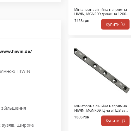
ласса H
,
MGNR9R _HM
,
R
,
HIWIN MGWR9R
,
Мініатюрна лінійна напрямна
HIWIN, MGNR09 довжина 1200
иниатюрной серии
,
мм (Ціна з ПДВ)
7428 грн
Купити
/www.hiwin.de/
прямною HIWIN
Мініатюрна лінійна напрямна
я збільшення
HIWIN, MGNR09, Ціна з ПДВ за
292 мм
1808 грн
Купити
х вузлів. Широке