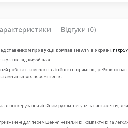
профильные линейные направляющие
,
Направляющая к
Линейные направляющие с широким профилем
,
MGWR9
MGWR9R Hiwin
,
MGWR9R _HM
,
каретки Hiwin
,
каретки м
миниатюрные каретки
арактеристики
Відгуки (0)
едставником продукції компанії HIWIN в Україні.
http:/
 гарантію від виробника.
ний роботи в комплекті з лінійною напрямною, рейковою на
стеми лінійного переміщення.
 плавного керування лінійним рухом, несучи навантаження, дл
призначені для переміщення невеликих, компактних та легки