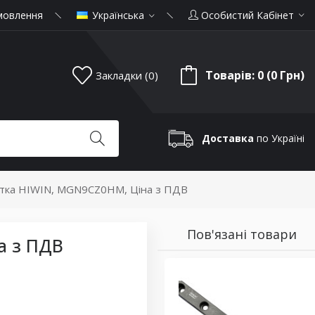
мовлення
Українська
Особистий Кабінет
Товарів: 0 (0 Грн)
Закладки (0)
Доставка
по Україні
тка HIWIN, MGN9CZ0HM, Ціна з ПДВ
Пов'язані товари
а з ПДВ