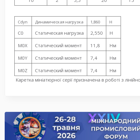
Cdyn
Динамическая нагрузка
1,860
Н
C0
Статическая нагрузка
2,550
Н
M0X
Статический момент
11,8
Нм
M0Y
Статический момент
7,4
Нм
M0Z
Статический момент
7,4
Нм
Каретка мініатюрної серії призначена в роботі з лін