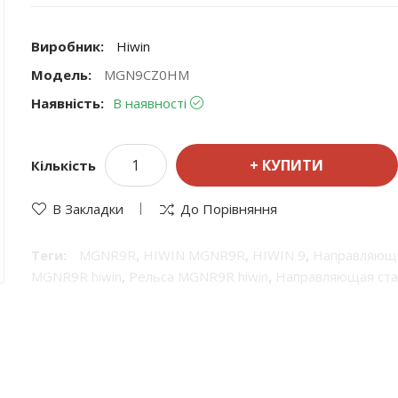
Виробник:
Hiwin
Модель:
MGN9CZ0HM
Наявність:
В наявності
КУПИТИ
Кількість
В Закладки
До Порівняння
Теги:
MGNR9R
,
HIWIN MGNR9R
,
HIWIN 9
,
Направляющ
MGNR9R hiwin
,
Рельса MGNR9R hiwin
,
Направляющая ста
продукция Hiwin
,
Hiwin рельсы
,
Линейные направляющи
прецизионные направляющие
,
Hiwin линейные направ
направляющие валы
,
шариковые направляющие Hiwin
,
р
направляющей
,
системы линейного перемещения
,
Рель
перемещения
,
Hiwin 9
,
Профильные рельсы
,
Профильны