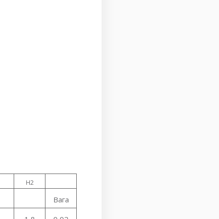
H2
Вага
3
1,8
0,02