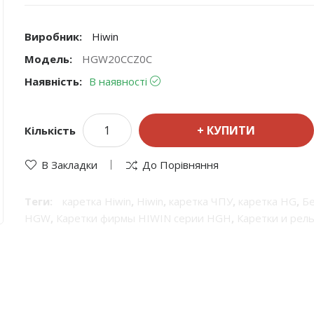
Виробник:
Hiwin
Модель:
HGW20CCZ0C
Наявність:
В наявності
КУПИТИ
Кількість
В Закладки
До Порівняння
Теги:
каретка Hiwin
,
Hiwin
,
каретка ЧПУ
,
каретка HG
,
Бе
HGW
,
Каретки фирмы HIWIN серии HGH
,
Каретки и рел
HIWIN
,
Каретка фланцева
,
Супер-грузоподъемные проф
системы линейного перемещения
,
каретка шариковой 
грузоподъемности
,
каретка Класс точности H
,
Линейный
размера
,
Блок системи лінійного переміщення
,
Супер-г
каретки HGH