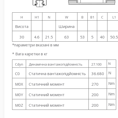
H
H1
N
W
B
B1
C
L1
Висота
Ширина
30
4.6
21.5
63
53
5
40
50.5
*параметри вказані в мм
* Вага каретки в кг
N
Cdyn
Динамічна вантажопідйомність
27.100
N
C0
Статична вантажопідйомність
36.680
Nm
M0X
Статичний момент
270
Nm
M0Y
Статичний момент
200
Nm
M0Z
Статичний момент
200