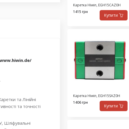
Каретка Hiwin, EGH15CAZ0H
1415 грн
Купити
/www.hiwin.de/
.
Каретка Hiwin, EGH15SAZ0H
аретки та Лінійні
1406 грн
Купити
ивності та точності
У, Шліфувальні