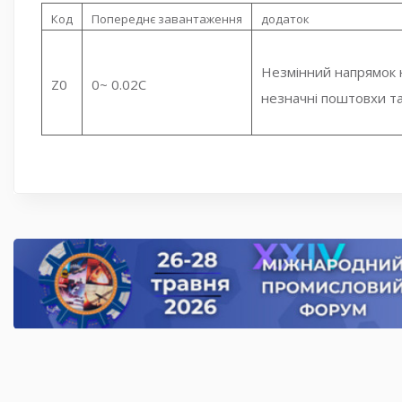
Код
Попереднє завантаження
додаток
Незмінний напрямок 
Z0
0~ 0.02C
незначні поштовхи та