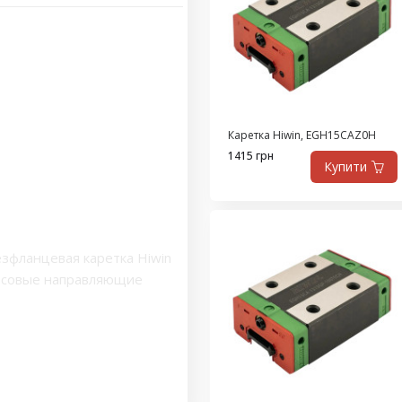
Каретка Hiwin, EGH15CAZ0H
1415 грн
Купити
зфланцевая каретка Hiwin
ьсовые направляющие
ильные каретки HGW
,
Блок
направляющей высокой
 подшипник
,
каретка 20
рузоподъемные профильные