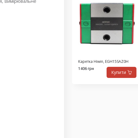
ня, Вимірювальне
Каретка Hiwin, EGH15SAZ0H
1406 грн
Купити