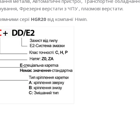
ізання металів, Автоматичні пристрої, Транспортне обладнан
ування, Фрезерні верстати з ЧПУ , плазмові верстати.
прямними серії
HGR20
від компанії Hiwin.