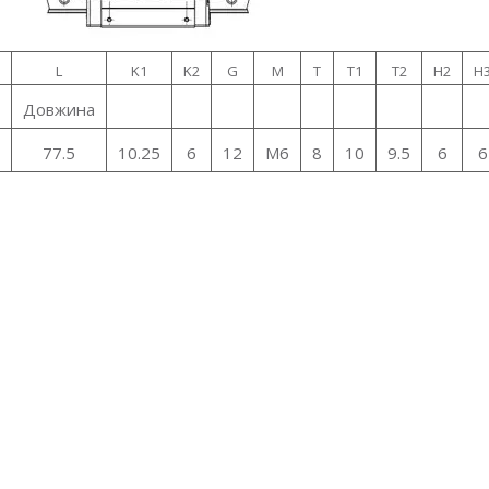
L
K1
K2
G
M
T
T1
T2
H2
H
Довжина
77.5
10.25
6
12
M6
8
10
9.5
6
6