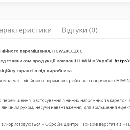
арактеристики
Відгуки (0)
інійного переміщення, HGW20CCZ0C
едставником продукції компанії HIWIN в Україні.
http:/
іційну гарантію від виробника.
 комплекті з лінійною напрямною, рейковою напрямною HIWIN
 переміщення. Застосування лінійних напрямних та кареток. К
я лінійним рухом, несучи навантаження, для збільшення ефект
а використовуються – Обробні центри, Токарні верстати з ЧП