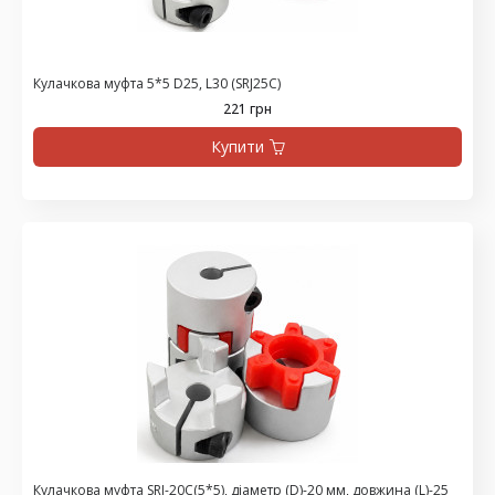
Кулачкова муфта 5*5 D25, L30 (SRJ25C)
221 грн
Купити
Кулачкова муфта SRJ-20C(5*5), діаметр (D)-20 мм, довжина (L)-25