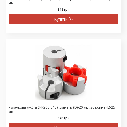
мм
248 грн
Купити
Кулачкова муфта SRJ-20C(5*5), діаметр (D)-20 мм, довжина (L)-25
мм
248 грн