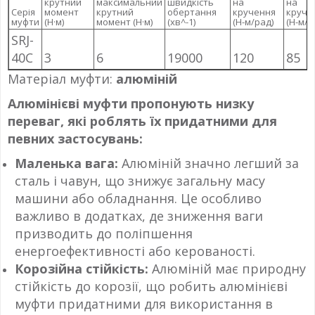
крутний
максимальний
швидкість
на
на
Серія
момент
крутний
обертання
кручення
круче
муфти
(Н·м)
момент (Н·м)
(хв^-1)
(Н-м/рад)
(Н-м/р
SRJ-
40C
3
6
19000
120
85
Матеріал муфти:
алюміній
Алюмінієві муфти пропонують низку
переваг, які роблять їх придатними для
певних застосувань:
Маленька вага:
Алюміній значно легший за
сталь і чавун, що знижує загальну масу
машини або обладнання. Це особливо
важливо в додатках, де зниження ваги
призводить до поліпшення
енергоефективності або керованості.
Корозійна стійкість:
Алюміній має природну
стійкість до корозії, що робить алюмінієві
муфти придатними для використання в