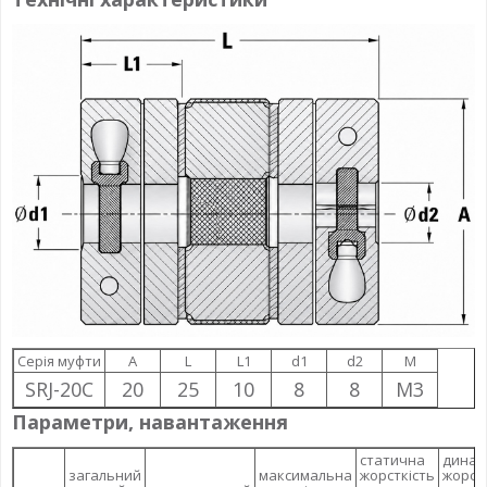
Серія муфти
A
L
L1
d1
d2
M
SRJ-20C
20
25
10
8
8
M3
Параметри, навантаження
статична
динам
загальний
максимальна
жорсткість
жорст