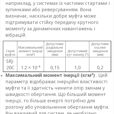
наприклад, у системах із частими стартами і
зупинками або реверсуванням. Вона
визначає, наскільки добре муфта може
підтримувати стійку передачу крутного
моменту за динамічних навантажень і
вібрацій.
Допустиме
Допустиме
Максимальний
радіальне
осьове
Серія
момент інерції
зміщення
Допустимий
зміщення
муфти
(кгм²)
(мм)
кут нахилу (°)
(мм)
SRJ-
20C
1.2 × 10⁻⁶
0,15
1,0
0,2
Максимальний момент інерції (кгм²)
. Цей
параметр відображає інерційні властивості
муфти та її здатність чинити опір змінам у
швидкості обертання. Що більший момент
інерції, то більше енергії потрібно для
розгону або уповільнення обертання муфти.
Він важливий для систем, де необхідно