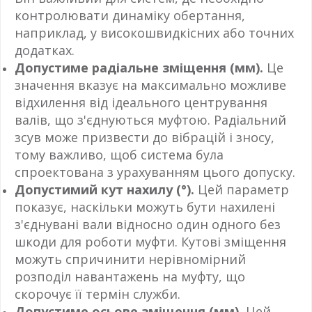
контролювати динаміку обертання,
наприклад, у високошвидкісних або точних
додатках.
Допустиме радіальне зміщення (мм).
Це
значення вказує на максимально можливе
відхилення від ідеального центрування
валів, що з'єднуються муфтою. Радіальний
зсув може призвести до вібрацій і зносу,
тому важливо, щоб система була
спроектована з урахуванням цього допуску.
Допустимий кут нахилу (°).
Цей параметр
показує, наскільки можуть бути нахилені
з'єднувані вали відносно один одного без
шкоди для роботи муфти. Кутові зміщення
можуть спричинити нерівномірний
розподіл навантажень на муфту, що
скорочує її термін служби.
Допустиме осьове зміщення (мм).
Цей