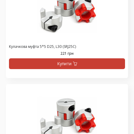
Кулачкова муфта 5*5 D25, L30 (SRJ25C)
221 грн
Купити