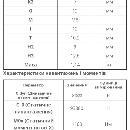
K2
7
мм
G
12
мм
M
M8
-
l
12
мм
T
10,2
мм
H2
9
мм
H3
12,6
мм
Маса
1,14
кг
Характеристики навантажень і моментів
Одиниці
Параметр
Значення
вимірювання
C_dyn (Динамічне
64600
Н
навантаження)
C_0 (Статичне
93880
Н
навантаження)
M0x (Статичний
1160
Нм
момент по осі X)