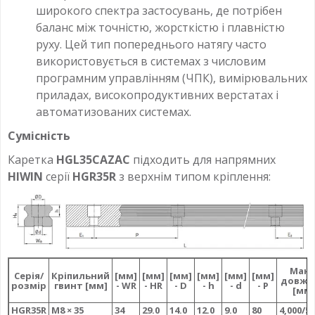
широкого спектра застосувань, де потрібен
баланс між точністю, жорсткістю і плавністю
руху. Цей тип попереднього натягу часто
використовується в системах з числовим
програмним управлінням (ЧПК), вимірювальних
приладах, високопродуктивних верстатах і
автоматизованих системах.
Сумісність
Каретка
HGL35CAZAC
підходить для напрямних
HIWIN
серії
HGR35R
з верхнім типом кріплення:
Макс
Серія/
Кріпильний
[мм]
[мм]
[мм]
[мм]
[мм]
[мм]
довжи
розмір
гвинт [мм]
- WR
- HR
- D
- h
- d
- P
[мм]
HGR35R
M8 × 35
34
29.0
14.0
12.0
9.0
80
4,000/5,