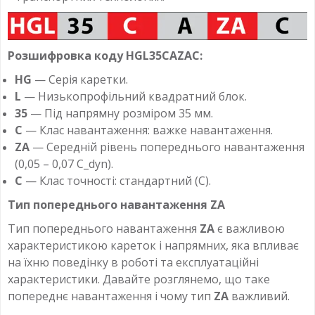
Розшифровка коду HGL35CAZAC:
HG
— Серія каретки.
L
— Низькопрофільний квадратний блок.
35
— Під напрямну розміром 35 мм.
C
— Клас навантаження: важке навантаження.
ZA
— Середній рівень попереднього навантаження
(0,05 – 0,07 C_dyn).
C
— Клас точності: стандартний (C).
Тип попереднього навантаження ZA
Тип попереднього навантаження
ZA
є важливою
характеристикою кареток і напрямних, яка впливає
на їхню поведінку в роботі та експлуатаційні
характеристики. Давайте розглянемо, що таке
попереднє навантаження і чому тип
ZA
важливий.