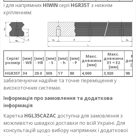
і для напрямних
HIWIN
серії
HGR35T
з нижнім
кріпленням:
Макс.
Макс.
Мі
Серія/
[мм]
[мм]
[мм]
[мм]
[мм]
довжина
довжина
дов
розмір
- WR
- HR
- S
- h
- P
E1 = E2
[мм]
[м
[мм]
HGR35T
34
29.0
M8
17
80
4,000
3,920
98
забезпечуючи надійне та точне переміщення у
високоточних системах.
Інформація про замовлення та додаткова
інформація
Каретка
HGL35CAZAC
доступна для замовлення з
можливістю швидкої доставки по всій Україні. Для
консультацій щодо вибору напрямних і додаткової