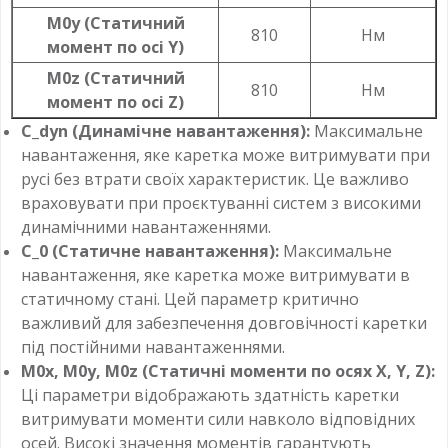
M0y (Статичний
810
Нм
момент по осі Y)
M0z (Статичний
810
Нм
момент по осі Z)
C_dyn (Динамічне навантаження):
Максимальне
навантаження, яке каретка може витримувати при
русі без втрати своїх характеристик. Це важливо
враховувати при проєктуванні систем з високими
динамічними навантаженнями.
C_0 (Статичне навантаження):
Максимальне
навантаження, яке каретка може витримувати в
статичному стані. Цей параметр критично
важливий для забезпечення довговічності каретки
під постійними навантаженнями.
M0x, M0y, M0z (Статичні моменти по осях X, Y, Z):
Ці параметри відображають здатність каретки
витримувати моменти сили навколо відповідних
осей. Високі значення моментів гарантують