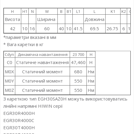
H
H1
N
W
B
B1
L1
L
K1
K2
G
Висота
Ширина
Довжина
42
10
16
60
40
10
41.5
69.5
26.75
6
12
*параметри вказані в мм
* Вага каретки в кг
Cdyn
Динамічна навантаження
23 700
Н
C0
Статичне навантаження
47,460
Н
M0X
Статичний момент
680
Нм
M0Y
Статичний момент
550
Нм
M0Z
Статичний момент
550
Нм
З кареткою тип EGH30SAZ0H можуть використовуватись
лінійні напрямні HIWIN серії
EGR30R4000H
EGR30R4000C
EGR30T4000H