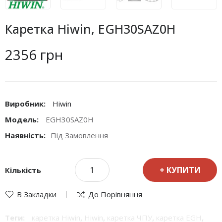
Каретка Hiwin, EGH30SAZ0H
2356 грн
Виробник:
Hiwin
Модель:
EGH30SAZ0H
Наявність:
Під Замовлення
КУПИТИ
Кількість
В Закладки
До Порівняння
Теги:
каретка Hiwin
,
Hiwin
,
каретка ЧПУ
,
каретка EGH
,