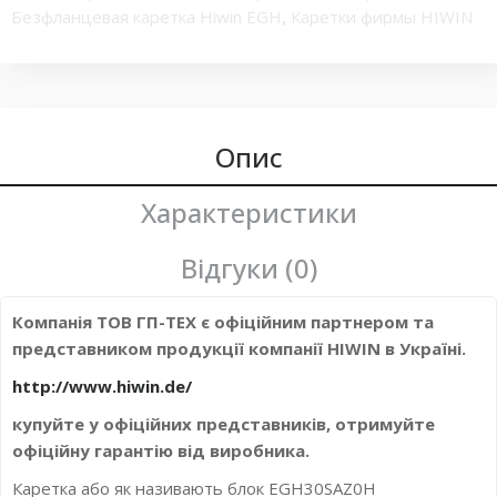
Безфланцевая каретка Hiwin EGH
,
Каретки фирмы HIWIN
серии EGH
,
Каретки и рельсовые направляющие HIWIN
,
Каретка фланцева
,
Супер-грузоподъемные профильные
каретки EGH
,
Блок системы линейного перемещения
,
каретка шариковой направляющей высокой
грузоподъемности
,
каретка Класс точности H
Опис
,
каретка из
нержавеющей стали
,
Каретка HIWIN миниатюрной серии
,
миниатюрная каретка
Характеристики
Відгуки (0)
Компанія ТОВ ГП-ТЕХ є офіційним партнером та
представником продукції компанії HIWIN в Україні.
http://www.hiwin.de/
купуйте у офіційних представників, отримуйте
офіційну гарантію від виробника.
Каретка або як називають блок EGH30SAZ0H