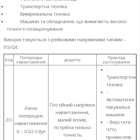
· Транспортна техніка
· Вимірювальна техніка
· Машини та обладнання, що вимагають високої
точності позиціонування
Використовуються з рейковими напрямними типами -
EG/QE
Попереднє
Приклад
Код
додаток
завантаження
застосування
-
Транспортна
техніка
-
Автоматичні
Постійний напрямок
пакувальні
Легке
навантаження,
машини
попереднє
ZO
малий вплив,
- Верстати
навантаження
потрібна низька
ЧПУ,
0 – 0.02 Cdyn
точність
промислові