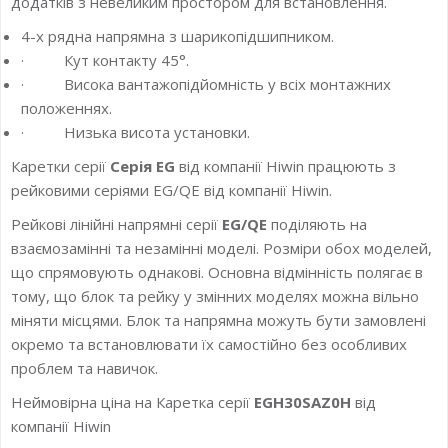
додатків з невеликим простором для встановлення.
4-х рядна напрямна з шарикопідшипником.
· Кут контакту 45°.
· Висока вантажопідйомність у всіх монтажних
положеннях.
· Низька висота установки.
Каретки серії
Серія EG
від компанії Hiwin працюють з
рейковими серіями EG/QE від компанії Hiwin.
Рейкові лінійні напрямні серії
EG/QE
поділяють на
взаємозамінні та незамінні моделі. Розміри обох моделей,
що спрямовують однакові. Основна відмінність полягає в
тому, що блок та рейку у змінних моделях можна вільно
міняти місцями. Блок та напрямна можуть бути замовлені
окремо та встановлювати їх самостійно без особливих
проблем та навичок.
Неймовірна ціна на Каретка серії
EGH30SAZ0H
від
компанії Hiwin