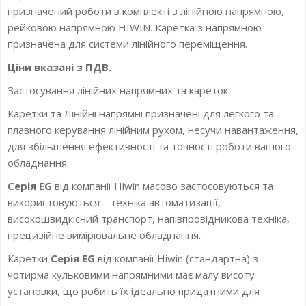
призначений роботи в комплекті з лінійною напрямною,
рейковою напрямною HIWIN. Каретка з напрямною
призначена для системи лінійного переміщення.
Ціни вказані з ПДВ.
Застосування лінійних напрямних та кареток
Каретки та Лінійні напрямні призначені для легкого та
плавного керування лінійним рухом, несучи навантаження,
для збільшення ефективності та точності роботи вашого
обладнання.
Серія EG
від компанії Hiwin масово застосовуються та
використовуються – техніка автоматизації,
високошвидкісний транспорт, напівпровідникова техніка,
прецизійне вимірювальне обладнання.
Каретки
Серія EG
від компанії Hiwin (стандартна) з
чотирма кульковими напрямними має малу висоту
установки, що робить їх ідеально придатними для