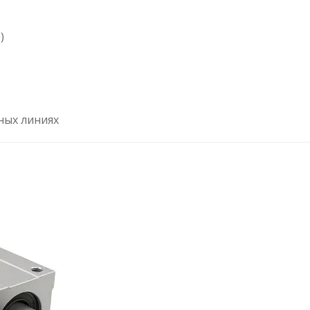
)
ных линиях