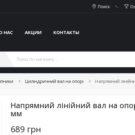
Поиск
О
О НАС
АКЦИИ
КОНТАКТЫ
ипники
Циліндричний вал на опорі
Напрямний лінійни
Напрямний лінійний вал на опорі
мм
689 грн