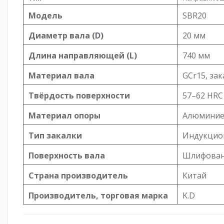
Модель
SBR20
Диаметр вала (D)
20 мм
Длина направляющей (L)
740 мм
Материал вала
GCr15, за
Твёрдость поверхности
57–62 HRC
Материал опоры
Алюминие
Тип закалки
Индукцион
Поверхность вала
Шлифованн
Страна производитель
Китай
Производитель, торговая марка
K.D