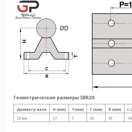
Геометрические размеры SBR20:
Диаметр вала
H (мм)
T(мм)
C (мм)
B (мм)
L 
20 мм
27
5
30
45
74