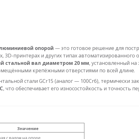
алюминиевой опорой
— это готовое решение для пост
х, 3D-принтерах и других типах автоматизированного 
 стальной вал диаметром 20 мм
, установленный на
азмещёнными крепёжными отверстиями по всей длине.
тальной стали GCr15 (аналог — 100Cr6), термически за
RC
, что обеспечивает его износостойкость и точность 
Значение
я с валом на опоре