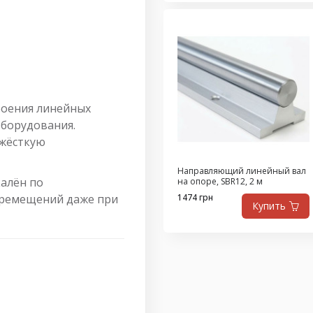
роения линейных
оборудования.
 жёсткую
Направляющий линейный вал
калён по
на опоре, SBR12, 2 м
перемещений даже при
1474 грн
Купить