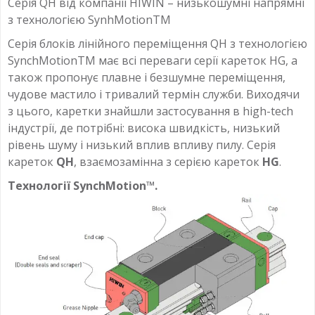
Серія QH від компанії HIWIN – низькошумні напрямні
з технологією SynhMotionTM
Серія блоків лінійного переміщення QH з технологією
SynchMotionTM має всі переваги серії кареток HG, а
також пропонує плавне і безшумне переміщення,
чудове мастило і тривалий термін служби. Виходячи
з цього, каретки знайшли застосування в high-tech
індустрії, де потрібні: висока швидкість, низький
рівень шуму і низький вплив впливу пилу. Серія
кареток
QH
, взаємозамінна з серією кареток
HG
.
Технології SynchMotion™.