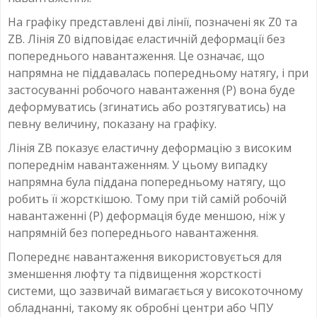
На графіку представлені дві лінії, позначені як Z0 та
ZB. Лінія Z0 відповідає еластичній деформації без
попереднього навантаження. Це означає, що
напрямна не піддавалась попередньому натягу, і при
застосуванні робочого навантаження (P) вона буде
деформуватись (згинатись або розтягуватись) на
певну величину, показану на графіку.
Лінія ZB показує еластичну деформацію з високим
попереднім навантаженням. У цьому випадку
напрямна була піддана попередньому натягу, що
робить її жорсткішою. Тому при тій самій робочій
навантаженні (P) деформація буде меншою, ніж у
напрямній без попереднього навантаження.
Попереднє навантаження використовується для
зменшення люфту та підвищення жорсткості
системи, що зазвичай вимагається у високоточному
обладнанні, такому як обробні центри або ЧПУ