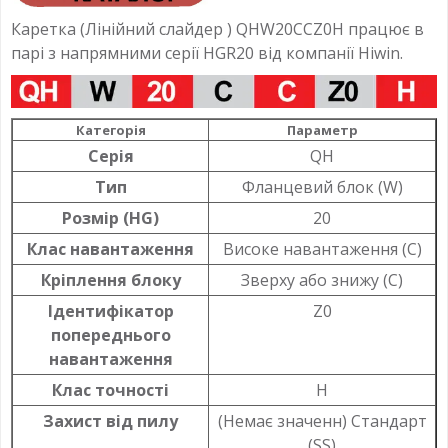
Каретка (Лінійний слайдер ) QHW20CCZ0H працює в
парі з напрямними серії HGR20 від компанії Hiwin.
Категорія
Параметр
Серія
QH
Тип
Фланцевий блок (W)
Розмір (HG)
20
Клас навантаження
Високе навантаження (С)
Кріплення блоку
Зверху або знижу (С)
Ідентифікатор
Z0
попереднього
навантаження
Клас точності
H
Захист від пилу
(Немає значенн) Стандарт
(SS)