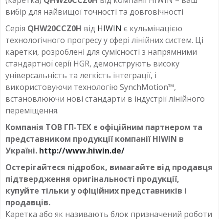
линейные направляющие
,
Направляющая класса H
,
вибір для найвищої точності та довговічності
QHR20R_H
Серія
QHW20CCZ0H
від
HIWIN
є кульмінацією
технологічного прогресу у сфері лінійних систем. Ці
каретки, розроблені для сумісності з напрямними
стандартної серії HGR, демонструють високу
універсальність та легкість інтеграції, і
використовуючи технологію SynchMotion™,
встановлюючи нові стандарти в індустрії лінійного
переміщення.
Компанія ТОВ ГП-ТЕХ є офіційним партнером та
представником продукції компанії HIWIN в
Україні.
http://www.hiwin.de/
Остерігайтеся підробок, вимагайте від продавця
підтвердження оригінальності продукції,
купуйте тільки у офіційних представників і
продавців.
Каретка або як називають блок призначений роботи