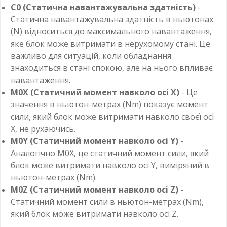
C0 (Статична навантажувальна здатність)
-
Статична навантажувальна здатність в ньютонах
(N) відноситься до максимального навантаження,
яке блок може витримати в нерухомому стані. Це
важливо для ситуацій, коли обладнання
знаходиться в стані спокою, але на нього впливає
навантаження.
M0X (Статичний момент навколо осі X)
- Це
значення в ньютон-метрах (Nm) показує момент
сили, який блок може витримати навколо своєї осі
X, не рухаючись.
M0Y (Статичний момент навколо осі Y)
-
Аналогічно M0X, це статичний момент сили, який
блок може витримати навколо осі Y, виміряний в
ньютон-метрах (Nm).
M0Z (Статичний момент навколо осі Z)
-
Статичний момент сили в ньютон-метрах (Nm),
який блок може витримати навколо осі Z.