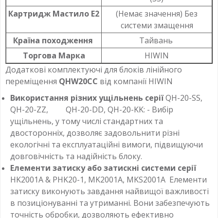
Картридж Мастило Е2
(Немає значення) Без
системи змащення
Країна походження
Тайвань
Торгова Марка
HIWIN
Додаткові комплектуючі для блоків лінійного
переміщення
QHW20CC
від компанії HIWIN
Використання різних ущільнень серії
QH-20-SS,
QH-20-ZZ, QH-20-DD, QH-20-KK
: - Вибір
ущільнень, у тому числі стандартних та
двосторонніх, дозволяє задовольнити різні
екологічні та експлуатаційні вимоги, підвищуючи
довговічність та надійність блоку.
Елементи затиску або затискні системи серії
HK2001A & PHK20-1, MK2001A, MKS2001A
Елементи
затиску виконують завдання найвищої важливості
в позиціонуванні та утриманні. Вони забезпечують
точність обробки, дозволяють ефективно