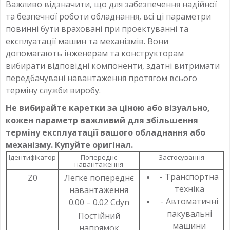
Важливо відзначити, що для забезпечення надійної
та безпечної роботи обладнання, всі ці параметри
повинні бути враховані при проектуванні та
експлуатації машин та механізмів. Вони
допомагають інженерам та конструкторам
вибирати відповідні компоненти, здатні витримати
передбачувані навантаження протягом всього
терміну служби виробу.
Не вибирайте каретки за ціною або візуально,
кожен параметр важливий для збільшення
терміну експлуатації вашого обладнання або
механізму. Купуйте оригінал.
Ідентифікатор
Попереднє
Застосування
навантаження
- Транспортна
Z0
Легке попереднє
техніка
навантаження
- Автоматичні
0.00 – 0.02 Cdyn
пакувальні
Постійний
машини
напрямок