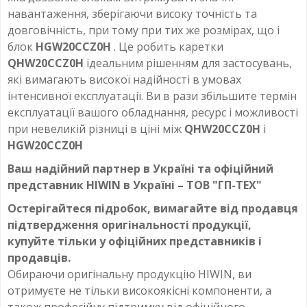
навантаження, зберігаючи високу точність та
довговічність, при тому при тих же розмірах, що і
блок
HGW20CCZ0H
. Це робить каретки
QHW20CCZ0H
ідеальним рішенням для застосувань,
які вимагають високої надійності в умовах
інтенсивної експлуатації. Ви в рази збільшите термін
експлуатації вашого обладнання, ресурс і можливості
при невеликій різниці в ціні між
QHW20CCZ0H
і
HGW20CCZ0H
Ваш надійний партнер в Україні та офіційний
представник HIWIN в Україні – ТОВ "ГП-ТЕХ"
Остерігайтеся підробок, вимагайте від продавця
підтвердження оригінальності продукції,
купуйте тільки у офіційних представників і
продавців.
Обираючи оригінальну продукцію HIWIN, ви
отримуєте не тільки високоякісні компоненти, а
також професійну підтримку від офіційного