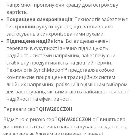
напрямної, пропонуючи кращу довгострокову
вартість.
Покращена синхронізація
: Технологія забезпечує
синхронний рух усіх кульок, що важливо для
застосувань з синхронізованими рухами.
Підвищена надійність
: Всі вищезазначені
переваги в сукупності значно підвищують
надійність системи напрямних, забезпечуючи
стабільну продуктивність на довгий термін.
Технологія SynchMotion™ представляє собою
комплексне покращення традиційних систем
лінійних напрямних, роблячи її відмінним вибором
для застосувань, які вимагають найвищої точності,
надійності та ефективності.
Переваги серії
QHW20CCZ0H
Відмітною рисою серії
QHW20CCZ0H
є її виняткова
динамічна та статична навантажувальна здатність,
яка дозволяє блокам витримувати значні