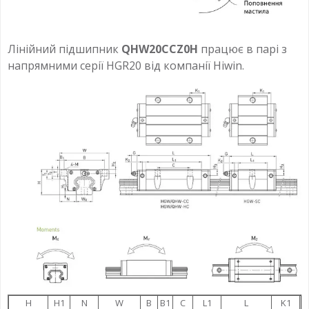
Лінійний підшипник
QHW20CCZ0H
працює в парі з
напрямними серії HGR20 від компанії Hiwin.
H
H1
N
W
B
B1
C
L1
L
K1
K