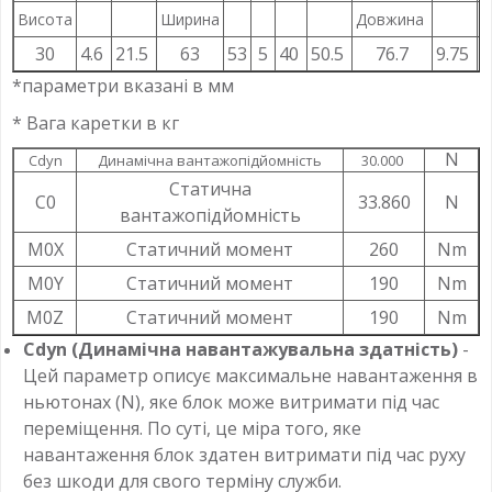
Висота
Ширина
Довжина
30
4.6
21.5
63
53
5
40
50.5
76.7
9.75
*параметри вказані в мм
* Вага каретки в кг
N
Cdyn
Динамічна вантажопідйомність
30.000
Статична
C0
33.860
N
вантажопідйомність
M0X
Статичний момент
260
Nm
M0Y
Статичний момент
190
Nm
M0Z
Статичний момент
190
Nm
Cdyn (Динамічна навантажувальна здатність)
-
Цей параметр описує максимальне навантаження в
ньютонах (N), яке блок може витримати під час
переміщення. По суті, це міра того, яке
навантаження блок здатен витримати під час руху
без шкоди для свого терміну служби.