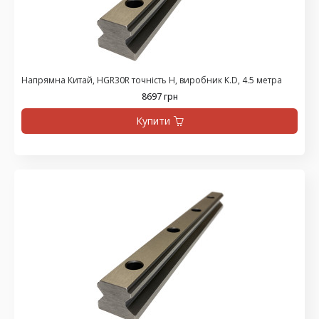
Напрямна Китай, HGR30R точність H, виробник K.D, 4.5 метра
8697 грн
Купити