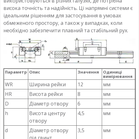
використовуються в різних галузях, де потрібна
висока точність та надійність. Ці напрямні системи є
ідеальним рішенням для застосування в умовах
обмеженого простору, а також у випадках, коли
необхідно забезпечити плавний та стабільний рух.
Параметр
Опис
Значення
Одиниці
вимірювання
WR
Ширина рейки
12
мм
HR
Висота рейки
8
мм
D
Діаметр отвору
6
мм
h
Висота центру
4,5
мм
отвору
d
Діаметр отвору
3,5
мм
під гвинт