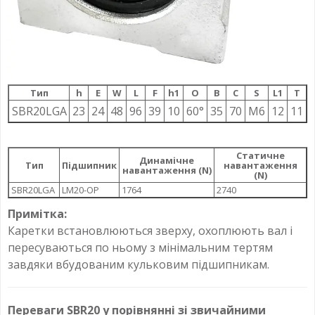
Тип
h
E
W
L
F
h1
О
B
C
S
L1
T
SBR20LGA
23
24
48
96
39
10
60°
35
70
M6
12
11
Статичне
Динамічне
Тип
Підшипник
навантаження
навантаження (N)
(N)
SBR20LGA
LM20-OP
1764
2740
Примітка:
Каретки встановлюються зверху, охоплюють вал і
пересуваються по ньому з мінімальним тертям
завдяки вбудованим кульковим підшипникам.
Переваги SBR20 у порівнянні зі звичайними