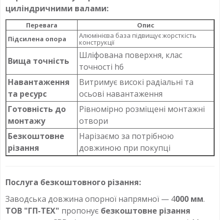
циліндричними валами:
Перевага
Опис
Алюмінієва база підвищує жорсткість
Підсилена опора
конструкції
Шліфована поверхня, клас
Вища точність
точності h6
Навантаження
Витримує високі радіальні та
та ресурс
осьові навантаження
Готовність до
Рівномірно розміщені монтажні
монтажу
отвори
Безкоштовне
Нарізаємо за потрібною
різання
довжиною при покупці
Послуга безкоштовного різання:
Заводська довжина опорної напрямної — 4
000 мм
.
ТОВ "ГП-ТЕХ"
пропонує
безкоштовне різання