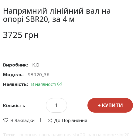
Напрямний лінійний вал на
опорі SBR20, за 4 м
3725 грн
Виробник:
K.D
Модель:
SBR20_36
Наявність:
В наявності
КУПИТИ
Кількість
В Закладки
До Порівняння
Теги:
опорная направляющая sbr20
,
вал на опоре sbr20
,