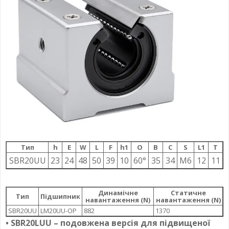
Тип
h
E
W
L
F
h1
О
B
C
S
L1
T
SBR20UU
23
24
48
50
39
10
60°
35
34
M6
12
11
Динамічне
Статичне
Тип
Підшипник
навантаження (N)
навантаження (N)
SBR20UU
LM20UU-OP
882
1370
• SBR20LUU – подовжена версія для підвищеної