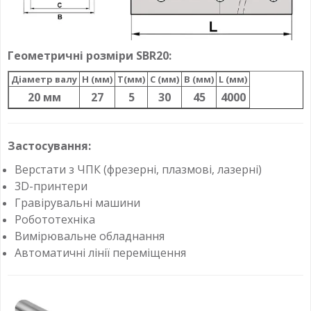
Геометричні розміри SBR20:
Діаметр валу
H (мм)
T(мм)
C (мм)
B (мм)
L (мм)
20 мм
27
5
30
45
4000
Застосування:
Верстати з ЧПК (фрезерні, плазмові, лазерні)
3D-принтери
Гравірувальні машини
Робототехніка
Вимірювальне обладнання
Автоматичні лінії переміщення