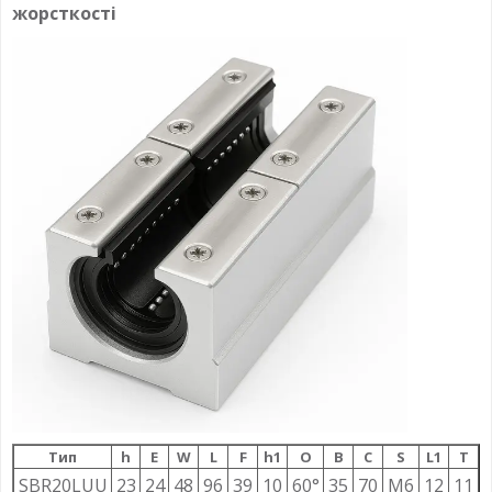
жорсткості
Тип
h
E
W
L
F
h1
О
B
C
S
L1
T
SBR20LUU
23
24
48
96
39
10
60°
35
70
M6
12
11