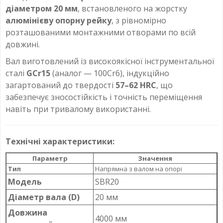
діаметром 20 мм
, встановленого на жорстку
алюмінієву опорну рейку
, з рівномірно
розташованими монтажними отворами по всій
довжині.
Вал виготовлений із високоякісної інструментальної
сталі
GCr15
(аналог — 100Cr6), індукційно
загартований до твердості
57–62 HRC
, що
забезпечує зносостійкість і точність переміщення
навіть при тривалому використанні.
Технічні характеристики:
Параметр
Значення
Тип
Напрямна з валом на опорі
Модель
SBR20
Діаметр вала (D)
20 мм
Довжина
4000 мм