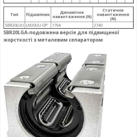
Статичне
Динамічне
Тип
Підшипник
навантаження
навантаження (N)
(N)
SBR20LUU
LM20UU-OP
1764
2740
SBR20LGA-
подовжена версія для підвищеної
жорсткості
з металевим сепаратором