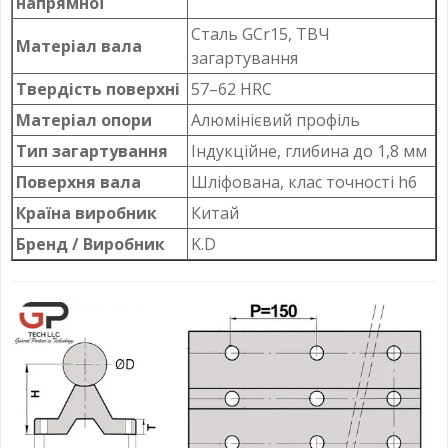
напрямної
Сталь GCr15, ТВЧ
Матеріал вала
загартування
Твердість поверхні
57–62 HRC
Матеріал опори
Алюмінієвий профіль
Тип загартування
Індукційне, глибина до 1,8 мм
Поверхня вала
Шліфована, клас точності h6
Країна виробник
Китай
Бренд / Виробник
K.D