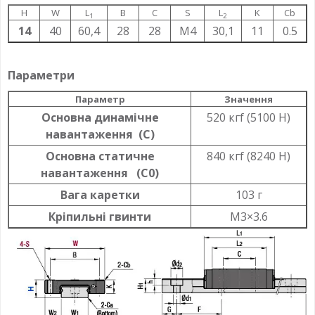
H
W
L
B
C
S
L
K
Cb
1
2
14
40
60,4
28
28
M4
30,1
11
0.5
Параметри
Параметр
Значення
Основна динамічне
520 кгf (5100 Н)
навантаження (C)
Основна статичне
840 кгf (8240 Н)
навантаження (C0)
Вага каретки
103 г
Кріпильні гвинти
M3×3.6