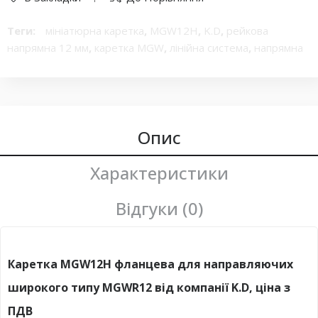
Теги:
мініатюрна каретка
,
MGW12H
,
K.D
,
рейкова
напрямна 12 мм
,
каретка MGW
,
лінійна система
,
напрямна
для ЧПУ
,
рейка 12 мм
,
3D-принтер
,
компактна каретка
,
висока точність
,
ЧПУ комплектуючі
Опис
Характеристики
Відгуки (0)
Каретка MGW12H
фла
нцева для направляючих
широкого типу MGW
R
12
від компанії K.D, ціна з
ПДВ