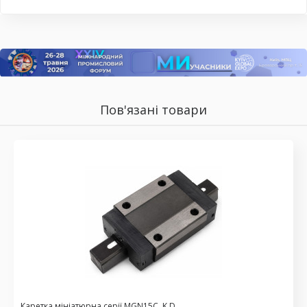
Пов'язані товари
Каретка мініатюрна серії MGN15C, K.D