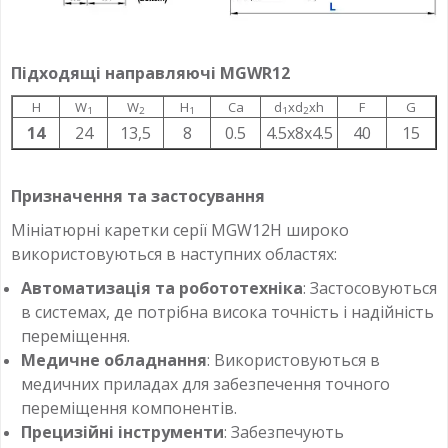
Підходящі направляючі
MGWR12
H
W
W
H
Ca
d
xd
xh
F
G
1
2
1
1
2
14
24
13,5
8
0.5
4.5x8x4.5
40
15
Призначення та застосування
Мініатюрні каретки серії MGW12H широко
використовуються в наступних областях:
Автоматизація та робототехніка
: Застосовуються
в системах, де потрібна висока точність і надійність
переміщення.
Медичне обладнання
: Використовуються в
медичних приладах для забезпечення точного
переміщення компонентів.
Прецизійні інструменти
: Забезпечують